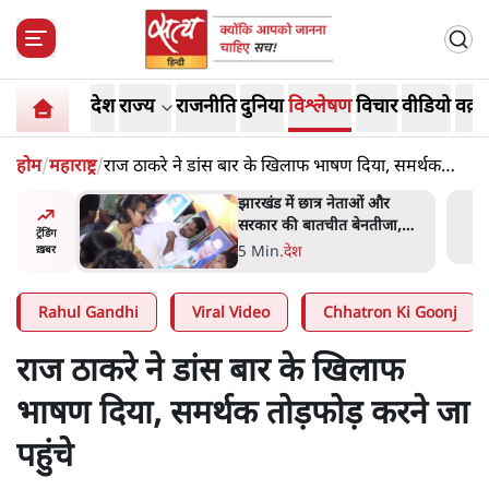
देश
राज्य
राजनीति
दुनिया
विश्लेषण
विचार
वीडियो
वक़्त
होम
/
महाराष्ट्र
/
राज ठाकरे ने डांस बार के खिलाफ भाषण दिया, समर्थक
तोड़फोड़ करने जा पहुंचे
हा- ' अंडों
झारखंड में छात्र नेताओं और
ता सेनानी
सरकार की बातचीत बेनतीजा,
ट्रेंडिंग
आंदोलन जारी
5 Min
.
देश
ख़बर
Rahul Gandhi
Viral Video
Chhatron Ki Goonj
राज ठाकरे ने डांस बार के खिलाफ
भाषण दिया, समर्थक तोड़फोड़ करने जा
पहुंचे