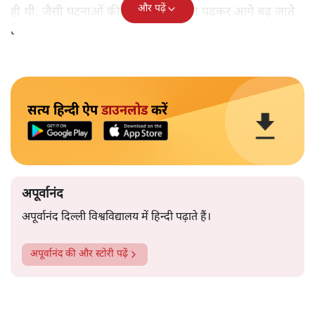
और पढ़ें
ही थी, जैसी घटनाओं की खबर हम रोज़ाना पढ़कर आगे बढ़ जाते
हैं।भारत के तक़रीबन हर हिस्से से ऐसी खबर आती ही रहती है।
सत्य हिन्दी ऐप
डाउनलोड
करें
अपूर्वानंद
अपूर्वानंद दिल्ली विश्वविद्यालय में हिन्दी पढ़ाते हैं।
अपूर्वानंद
की और स्टोरी पढ़ें