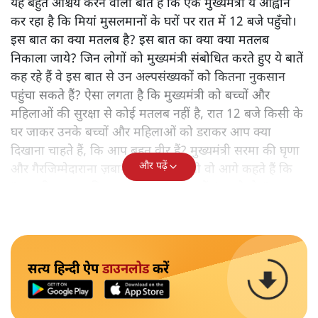
यह बहुत आश्चर्य करने वाली बात है कि एक मुख्यमंत्री ये आह्वान
कर रहा है कि मियांं मुसलमानों के घरों पर रात में 12 बजे पहुँचो।
इस बात का क्या मतलब है? इस बात का क्या क्या मतलब
निकाला जाये? जिन लोगों को मुख्यमंत्री संबोधित करते हुए ये बातें
कह रहे हैं वे इस बात से उन अल्पसंख्यकों को कितना नुकसान
पहुंचा सकते हैं? ऐसा लगता है कि मुख्यमंत्री को बच्चों और
महिलाओं की सुरक्षा से कोई मतलब नहीं है, रात 12 बजे किसी के
घर जाकर उनके बच्चों और महिलाओं को डराकर आप क्या
दिखाना चाहते हैं, कि आप बहुत वीर हैं? मुख्यमंत्री सरमा की घृणा
और पढ़ें
और गैरजिम्मेदाराना ज़बान यहीं नहीं रुकती वो आगे कहते हैं कि
"अगर रिक्शा का किराया 5 रुपये है, तो उन्हें 4 रुपये दो।"
सत्य हिन्दी ऐप
डाउनलोड
करें