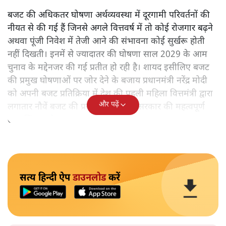
बजट की अधिकतर घोषणा अर्थव्यवस्था में दूरगामी परिवर्तनों की
नीयत से की गई हैं जिनसे अगले वित्तवर्ष में तो कोई रोजगार बढ़ने
अथवा पूंजी निवेश में तेजी आने की संभावना कोई सुर्खरू होती
नहीं दिखती। इनमें से ज्यादातर की घोषणा साल 2029 के आम
चुनाव के मद्देनजर की गई प्रतीत हो रही है। शायद इसीलिए बजट
की प्रमुख घोषणाओं पर जोर देने के बजाय प्रधानमंत्री नरेंद्र मोदी
को अपनी बजट प्रतिक्रिया में देश की पहली महिला वित्तमंत्री द्वारा
और पढ़ें
लगातार नौवें बजट की प्रस्तुति को अपनी सरकार की महत्वपूर्ण
उपलब्धि बताने पर मजबूर होना पड़ा।
सत्य हिन्दी ऐप
डाउनलोड
करें