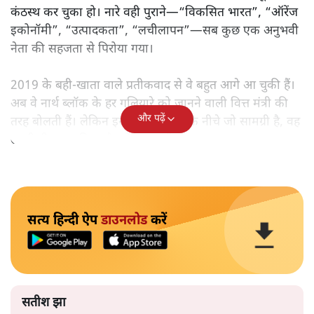
कंठस्थ कर चुका हो। नारे वही पुराने—“विकसित भारत”, “ऑरेंज
इकोनॉमी”, “उत्पादकता”, “लचीलापन”—सब कुछ एक अनुभवी
नेता की सहजता से पिरोया गया।
2019 के बही‑खाता वाले प्रतीकवाद से वे बहुत आगे आ चुकी हैं।
अब वे नार्थ ब्लॉक के हर गलियारे को जानने वाली वित्त मंत्री की
और पढ़ें
तरह बोलती हैं। लेकिन इस आत्मविश्वास के नीचे जो सामग्री है, वह
उतनी ही अनुमानित और दोहराव भरी।
सत्य हिन्दी ऐप
डाउनलोड
करें
सतीश झा