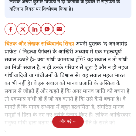
लेखक अरुण कुमार त्रिपाठी ने दो किताबों के हवाले से राष्ट्रपिता के
बलिदान दिवस पर विश्लेषण किया है।
चिंतक और लेखक सच्चिदानंद सिन्हा
अपनी पुस्तक ‘द अनआर्मड
प्राफेट’ ( निहत्था पैगंबर) के आखिरी अध्याय में एक महत्त्वपूर्ण
सवाल उठाते हैः- क्या गांधी कामयाब होंगे? यह सवाल न तो गांधी
का निजी सवाल है, न ही उनके परिवार से जुड़ा है और न ही महज
गांधीवादियों या गांधीजनों के विश्वास से। यह सवाल महज भारत
का भी नहीं है। वे इस सवाल को मानव प्रजाति के अस्तित्व के
सवाल से जोड़ते हैं और कहते हैं कि अगर मानव जाति को बचना है
तो एकमात्र गांधी ही हैं जो यह बताते हैं कि उसे कैसे बचना है। वे
मानते हैं कि मानव सभ्यता में बहुत हठधर्मिता है, संगठित मानव
समूहों ने हिंसा के नए नए तरीके ईजाद किए हैं। लेकिन आखिरकार
और पढ़ें
मनुष्य गांधी द्वारा बताए गए अहिंसा और शांति के रास्ते को
अपनाएगा।