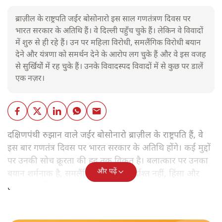
ब्राज़ील के राष्ट्रपति जईर बोसोनारो इस साल गणतंत्रण दिवस पर
भारत सरकार के अतिथि हैं। वे दिल्ली पहुँच चुके हैं। लेकिन वे विवादों
में शुरु से ही रहे हैं। उन पर महिला विरोधी, समलैंगिक विरोधी बयान
देने और यंत्रणा को समर्थन देने के आरोप लग चुके हैं और वे इस वजह
से सुर्खियोें में रह चुके हैं। उनके विवादस्पद विवादों में से कुछ पर डालें
एक नज़र।
दक्षिणपंथी रुझान वाले जईर बोसोनारो ब्राज़ील के राष्ट्रपति हैं, वे
इस बार गणतंत्र दिवस पर भारत सरकार के अतिथि होंगे। कई मुद्दों
पर उनकी सोच क्रूरता की हद तक विकृत है। बलात्कार पर उनका
और पढ़ें
बयान शर्मनाक है, समलैंगिक लोग उन्हें बर्दाश्त नहीं, हिंसा और
हत्याएं उनकी 'रूल-बुक' में हैं।