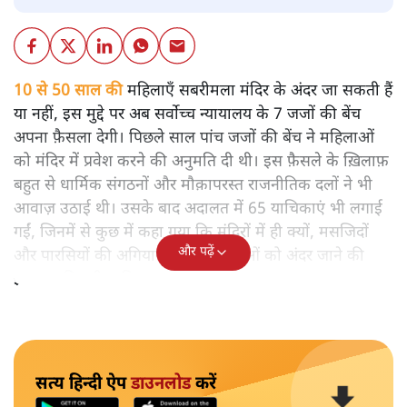
10 से 50 साल की
महिलाएँ सबरीमला मंदिर के अंदर जा सकती हैं
या नहीं, इस मुद्दे पर अब सर्वोच्च न्यायालय के 7 जजों की बेंच
अपना फ़ैसला देगी। पिछले साल पांच जजों की बेंच ने महिलाओं
को मंदिर में प्रवेश करने की अनुमति दी थी। इस फ़ैसले के ख़िलाफ़
बहुत से धार्मिक संगठनों और मौक़ापरस्त राजनीतिक दलों ने भी
आवाज़ उठाई थी। उसके बाद अदालत में 65 याचिकाएं भी लगाई
गईं, जिनमें से कुछ में कहा गया कि मंदिरों में ही क्यों, मसजिदों
और पढ़ें
और पारसियों की अगियारी में भी महिलाओं को अंदर जाने की
इजाजत मिलनी चाहिए।
सत्य हिन्दी ऐप
डाउनलोड
करें