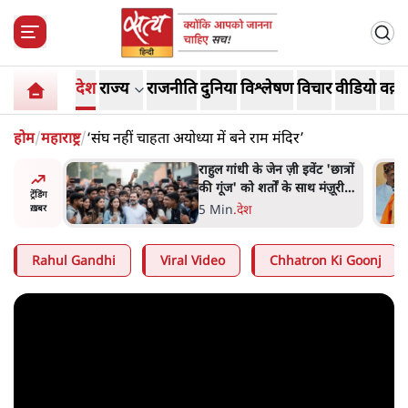
देश
राज्य
राजनीति
दुनिया
विश्लेषण
विचार
वीडियो
वक़्त
होम
/
महाराष्ट्र
/
‘संघ नहीं चाहता अयोध्या में बने राम मंदिर’
ंट 'छात्रों
सुखबीर बादल और पीएम मोदी
 मंज़ूरी
मिले, पंजाब चुनाव से पहले बीजेपी-
ट्रेंडिंग
अकाली दल गठबंधन की अटकलें
6 Min
.
पंजाब
ख़बर
तेज
Rahul Gandhi
Viral Video
Chhatron Ki Goonj