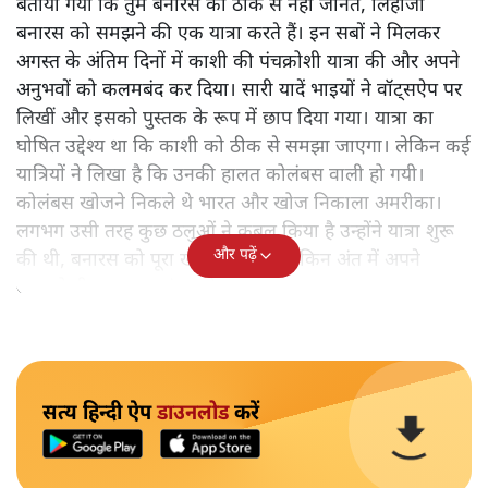
बताया गया कि तुम बनारस को ठीक से नहीं जानते, लिहाजा
बनारस को समझने की एक यात्रा करते हैं। इन सबों ने मिलकर
अगस्त के अंतिम दिनों में काशी की पंचक्रोशी यात्रा की और अपने
अनुभवों को कलमबंद कर दिया। सारी यादें भाइयों ने वॉट्सऐप पर
लिखीं और इसको पुस्तक के रूप में छाप दिया गया। यात्रा का
घोषित उद्देश्य था कि काशी को ठीक से समझा जाएगा। लेकिन कई
यात्रियों ने लिखा है कि उनकी हालत कोलंबस वाली हो गयी।
कोलंबस खोजने निकले थे भारत और खोज निकाला अमरीका।
लगभग उसी तरह कुछ ठलुओं ने कुबूल किया है उन्होंने यात्रा शुरू
और पढ़ें
की थी, बनारस को पूरा खोजने के लिए लेकिन अंत में अपने
आपको ही समझकर संतुष्ट हो गए।
सत्य हिन्दी ऐप
डाउनलोड
करें