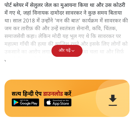
पोर्ट ब्लेयर में सेलुलर जेल का मुआयना किया था और उस कोठरी
में गए थे, जहां विनायक दामोदर सावरकर ने कुछ समय बिताया
था। साल 2018 में उन्होंने 'मन की बात' कार्यक्रम में सावरकर की
जम कर तारीफ़ की और उन्हें स्वतंत्रता सेनानी, कवि, चिंतक,
समाजसेवी कहा। लेकिन मोदी यह भूल गए थे कि सावरकर पर
महात्मा गाँधी की हत्या की साजिश रचने और इसके लिए लोगों को
और पढ़ें
उकसाने का आरोप लगा था, उन पर मुक़दमा चला था और सिर्फ़
तकनीकी कारणों से उन्हें सज़ा नहीं हुई थी।
सत्य हिन्दी ऐप
डाउनलोड
करें