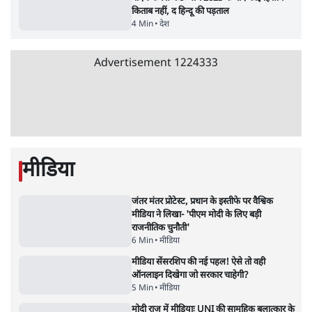
6 Min
•
विश्लेषण
•
नेशनल ब्यूरो
'E20- दाल में काला नहीं, पूरी दाल ही काली; वाहनों
को बरबाद कर रहा है इथेनॉल': राहुल
5 Min
•
देश
•
नेशनल ब्यूरो
Advertisement
BJP और मोदी ‘गॉडफादर’ भागवत की Gen Z पर
सलाह मानेंः अभिजीत दिपके
5 Min
•
देश
•
राजनीतिक ब्यूरो
मार्क ज़करबर्ग का माफीनामाः ये बहुत अंदर की बात
है
9 Min
•
विश्लेषण
•
शीतल पी. सिंह
महुआ मोइत्रा से SC ने कहा- ' अंडों से क्यों डरती हैं?
स्वतंत्रता सेनानी सीने पर गोली खाते थे'