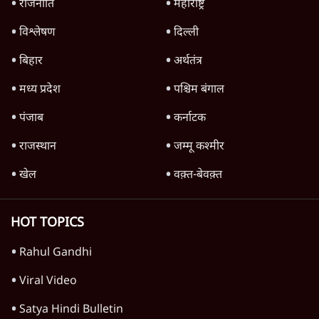
जंतर-मंतर पर युवा आक्रोश के बाद संघ की बेचैनी
क्यों बढ़ी? प्रो. अपूर्वानंद ने बताईं 5 बड़ी वजहें
7 Min
•
विश्लेषण
मैं अपने सारे सर्टिफिकेट दिखाने को तैयार, मोदी जी
भी अपनी डिग्री दिखाएंः दिपके
4 Min
•
देश
Advertisement
'महाराष्ट्र में गैर बीजेपी वोटरों के नामों को काटने की
बड़ी साज़िश'- रोहित पवार का आरोप
4 Min
•
महाराष्ट्र
पीएम केयर्स फंडः मार्च 2023 के बाद कोई हिसाब-
किताब नहीं, द हिन्दू की पड़ताल
4 Min
•
देश