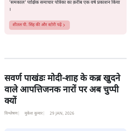
शीतल पी. सिंह
1984 से अमर उजाला, चौथी दुनिया, इंडिया टुडे, समय सूत्रधार,
स्वतंत्र भारत, दैनिक जागरण आदि में 1993 तक लगातार रिपोर्टिंग
की। इसके बाद पारिवारिक व्यवसाय में क़रीब दो दशक गुज़ारने के
बाद पत्रकारिता में पुनर्वापसी को प्रयासरत। बीच में 2010-11 में
'समकाल' पाक्षिक समाचार पत्रिका का क़रीब एक वर्ष प्रकाशन किया
।
शीतल पी. सिंह
की और स्टोरी पढ़ें