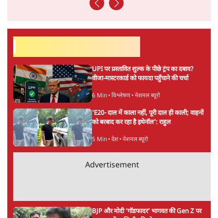
संस्कृति और भाषा पर उनकी दृष्टि गहरी और साफ़ है। उनकी शैली—
सरल भाषा में जटिल प्रश्नों को खोलने की—उन्हें आज के
हिंदी‑हिंदुस्तानी लेखन में एक विशिष्ट स्थान देती है।
सतीश झा
की और स्टोरी पढ़ें
अगली खबर लोड हो रही है...
ताजा खबरें
UPI नागरिकों के लिए रहेगा मुफ्त, बड़े व्यापारियों पर
लग सकता है मामूली चार्ज: केंद्र
9 Min
•
अर्थतंत्र
चीन के अतिक्रमण के दावों को अरुणाचल के सीएम