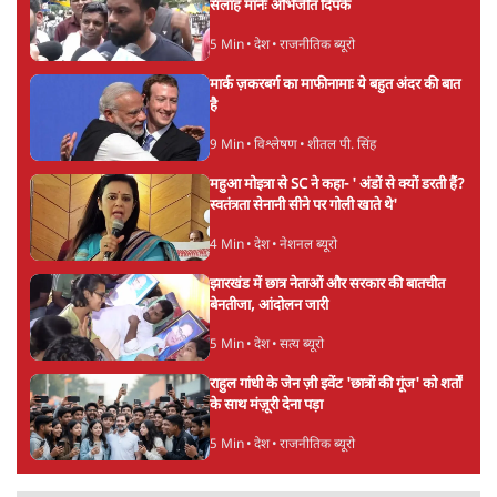
पेमा खांडू ने किया खारिज
3 Min
•
अरुणाचल प्रदेश
अयोध्या राम मंदिर चढ़ावा चोरी मामले की जांच पूरी,
अगले महीने दाखिल होगी चार्जशीट
3 Min
•
देश
Advertisement
राहुल गांधी ने प्रयागराज में जेन ज़ी को झकझोरा- 3D
संदेश- दर्द, डेटा, दौलत
6 Min
•
देश
"40 करोड़ युवाओं की ताकत!" Prayagraj में
Rahul Gandhi ने क्यों कही दर्द, डाटा, दौलत की
बात?
1 Min
•
उत्तर प्रदेश
'Chhatron Ki Goonj' Political War! Ajay