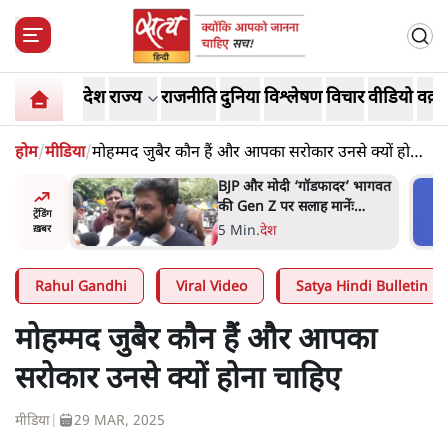
देश
राज्य
राजनीति
दुनिया
विश्लेषण
विचार
वीडियो
वक़्त
होम
/
मीडिया
/
मोहम्मद जुबैर कौन हैं और आपका सरोकार उनसे क्यों होना
चाहिए
र’ भागवत
मार्क ज़करबर्ग का माफीनामाः ये
ेंः
बहुत अंदर की बात है
ट्रेंडिंग
9 Min
.
विश्लेषण
ख़बर
Rahul Gandhi
Viral Video
Satya Hindi Bulletin
मोहम्मद जुबैर कौन हैं और आपका
सरोकार उनसे क्यों होना चाहिए
मीडिया
|
29 MAR, 2025