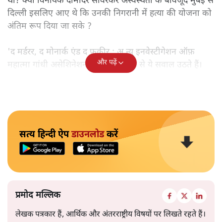
था? क्या विनायक दामोदर सावरकर अस्वस्थता के बावजूद मुंबई से
दिल्ली इसलिए आए थे कि उनकी निगरानी में हत्या की योजना को
अंतिम रूप दिया जा सके ?
'द मर्डरर, द मोनार्क एंड द फ़कीर : अ न्यू इनवेस्टीगेशन ऑफ़
और पढ़ें
महात्मा गांधी असेशिनेशन' नामक किताब से ये सवाल उठते हैं।
सत्य हिन्दी ऐप
डाउनलोड
करें
प्रमोद मल्लिक
लेखक पत्रकार हैं, आर्थिक और अंतरराष्ट्रीय विषयों पर लिखते रहते हैं।