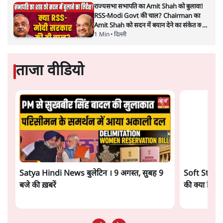
पत्रकार सतीश झा का आकलनः
कूटनीति में समय ही सबसे
बड़ा कारक होता है। भारत का यूरोप की
ओर ताज़ा झुकाव—जिसका ठोस रूप हाल ही में संपन्न भारत–
यूरोपीय संघ मुक्त व्यापार समझौते (एफ़टीए) में दिखाई देता है—
किसी दीर्घकालिक रणनीतिक दूरदृष्टि की पराकाष्ठा कम, और
परिस्थितियों के दबाव में लिया गया एक तेज़ निर्णय अधिक लगता
और पढ़ें
है।
सत्य हिन्दी ऐप
डाउनलोड
करें
सतीश झा
सतीश झा समकालीन भारतीय भाषाई लेखन के सबसे सूक्ष्म,
विश्लेषणात्मक और मानवीय स्वरों में से एक हैं। शिक्षा, समाज,