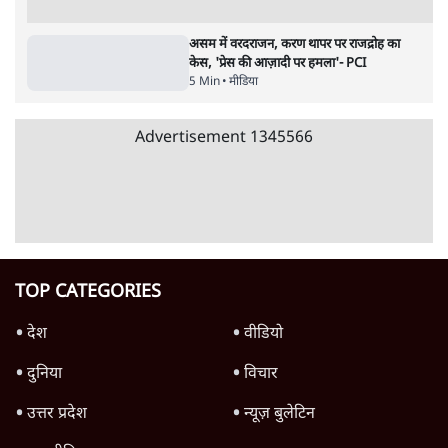
जनता का 2.32 करोड़ रोज़ाना खर्चः योगी सरकार ने
विज्ञापनों पर उड़ाने में मोदी 3.0 को भी पीछे छोड़ा
7 Min
•
उत्तर प्रदेश
शिक्षा संस्थान ‘विद्यार्थी’ नहीं, ‘अनुयायी’ तैयार कर
रहे, राहुल गांधी के बयान से छिड़ी नई बहस
6 Min
•
वक़्त-बेवक़्त
क्या 95 साल पुराने भारतीय सांख्यिकी संस्थान की
स्वायत्तता पर भी अब मंडरा रहा ख़तरा?
8 Min
•
विश्लेषण
Advertisement
उलटबांसीः राष्ट्र के चरित्र की मरम्मत जारी है
11 Min
•
व्यंग्य/उलटबाँसी