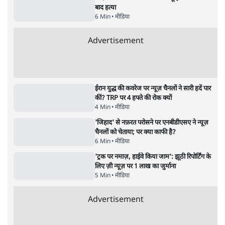
4 Min
•
देश
•
नेशनल ब्यूरो
झारखंड में छात्र नेताओं और सरकार की बातचीत
बेनतीजा, आंदोलन जारी
5 Min
•
देश
•
सत्य ब्यूरो
राहुल गांधी के जेन ज़ी इवेंट 'छात्रों की गूंज' को शर्तों
के साथ मंज़ूरी देना पड़ा
5 Min
•
देश
•
राजनीतिक ब्यूरो
Advertisement
122455
पाठकों की पसन्द