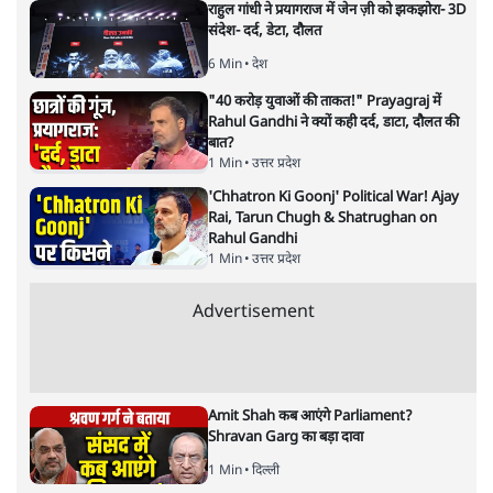
भारत–यूरोप संवाद: दूरदर्शी रणनीति या
हालात से उपजा मोड़?
विश्लेषण
|
सतीश झा
|
29 JAN, 2026
भारत ईयू मुक्त व्यापार समझौताः ईयू अध्यक्ष उर्सुला वॉन डेर लेयेन और
पीएम मोदी
सतीश झा
भारत-यूरोपीय संघ मुक्त व्यापार समझौताः क्या यूरोप की ओर भारत
का झुकाव एक लंबा रणनीतिक नज़रिया है या वैश्विक दबावों और
अमेरिकी अनिश्चितता की वजह से उठाया गया एक कदम है? वरिष्ठ