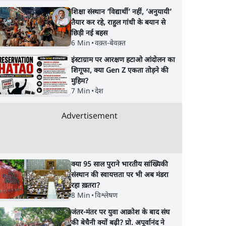
शिक्षा संस्थान ‘विद्यार्थी’ नहीं, ‘अनुयायी’
तैयार कर रहे, राहुल गांधी के बयान से
छिड़ी नई बहस
6 Min
•
वक़्त-बेवक़्त
इंस्टाग्राम पर आरक्षण हटाओ आंदोलन का
शिगूफा, क्या Gen Z एकता तोड़ने की
मुहिम?
7 Min
•
देश
Advertisement
क्या 95 साल पुराने भारतीय सांख्यिकी
संस्थान की स्वायत्तता पर भी अब मंडरा
रहा ख़तरा?
8 Min
•
विश्लेषण
जंतर-मंतर पर युवा आक्रोश के बाद संघ
की बेचैनी क्यों बढ़ी? प्रो. अपूर्वानंद ने