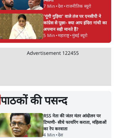
मिलेगा
7 Min
•
देश
•
राजनीतिक ब्यूरो
'गूंगी गुड़िया' वाले तंज पर एनसीपी ने
कांग्रेस से पूछा- क्या आप इंदिरा गांधी का
अपमान सही मानते हैं?
5 Min
•
महाराष्ट्र
•
मुंबई ब्यूरो
Advertisement
122455
पाठकों की पसन्द
RSS नेता की जंतर मंतर आंदोलन पर
टिप्पणी- सीधे फायरिंग कराता, महिलाओं
का रेप करवाता
4 Min
•
देश