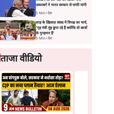
ज़करबर्ग ने भारत सरकार से माफी मांगी
5 Min
•
देश
शाह के ख़िलाफ़ संसद में विपक्ष का मार्च,
'गृह मंत्री मुंह छुपा रहे हैं क्योंकि वो छात्रों
के गुनहगार हैं'
5 Min
•
देश
ताजा वीडियो