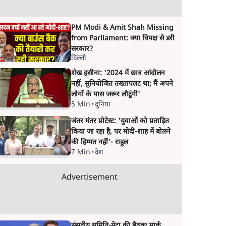
PM Modi & Amit Shah Missing
from Parliament: क्या विपक्ष से डरी
सरकार?
दिल्ली
शेख हसीना: '2024 में छात्र आंदोलन
नहीं, सुनियोजित तख्तापलट था; मैं अपने
लोगों के पास जरूर लौटूंगी'
5 Min
•
दुनिया
जंतर मंतर प्रोटेस्ट: 'युवाओं को प्रताड़ित
किया जा रहा है, पर मोदी-शाह में बोलने
की हिम्मत नहीं'- राहुल
7 Min
•
देश
Advertisement
संसदीय समिति-मेटा की बैठकः मार्क