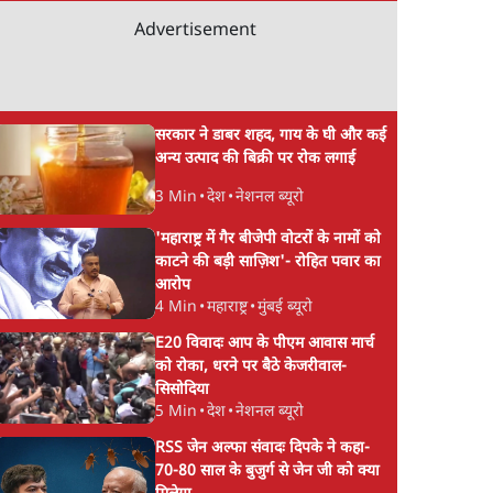
Advertisement
सरकार ने डाबर शहद, गाय के घी और कई
अन्य उत्पाद की बिक्री पर रोक लगाई
3 Min
•
देश
•
नेशनल ब्यूरो
'महाराष्ट्र में गैर बीजेपी वोटरों के नामों को
काटने की बड़ी साज़िश'- रोहित पवार का
आरोप
4 Min
•
महाराष्ट्र
•
मुंबई ब्यूरो
E20 विवादः आप के पीएम आवास मार्च
को रोका, धरने पर बैठे केजरीवाल-
सिसोदिया
5 Min
•
देश
•
नेशनल ब्यूरो
RSS जेन अल्फा संवादः दिपके ने कहा-
70-80 साल के बुजुर्ग से जेन जी को क्या