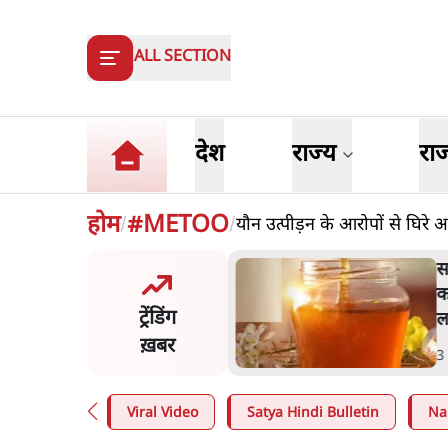
ALL SECTION
देश
राज्य
रा
होम
#METOO
यौन उत्पीड़न के आरोपों से घिरे 
/
/
स पूछताछ के बाद उदयनिधि
स
िन रिहा; बोले- 'सरकार ने
क
ट्रेंडिंग
 जैसा बर्ताव किया'
ल
ख़बर
n
.
तमिलनाडु
3
Viral Video
Satya Hindi Bulletin
Na