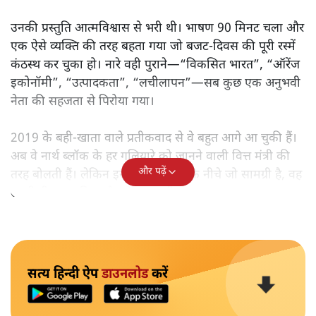
उनकी प्रस्तुति आत्मविश्वास से भरी थी। भाषण 90 मिनट चला और
एक ऐसे व्यक्ति की तरह बहता गया जो बजट‑दिवस की पूरी रस्में
कंठस्थ कर चुका हो। नारे वही पुराने—“विकसित भारत”, “ऑरेंज
इकोनॉमी”, “उत्पादकता”, “लचीलापन”—सब कुछ एक अनुभवी
नेता की सहजता से पिरोया गया।
2019 के बही‑खाता वाले प्रतीकवाद से वे बहुत आगे आ चुकी हैं।
अब वे नार्थ ब्लॉक के हर गलियारे को जानने वाली वित्त मंत्री की
और पढ़ें
तरह बोलती हैं। लेकिन इस आत्मविश्वास के नीचे जो सामग्री है, वह
उतनी ही अनुमानित और दोहराव भरी।
सत्य हिन्दी ऐप
डाउनलोड
करें