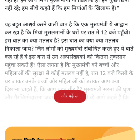
नहीं है। हम सीधे मियां मुसलमानों के खिलाफ हैं। हम कुछ छिपा
नहीं रहे; हम सीधे कहते हैं कि हम मियांओं के खिलाफ हैं।"
यह बहुत आश्चर्य करने वाली बात है कि एक मुख्यमंत्री ये आह्वान
कर रहा है कि मियांं मुसलमानों के घरों पर रात में 12 बजे पहुँचो।
इस बात का क्या मतलब है? इस बात का क्या क्या मतलब
निकाला जाये? जिन लोगों को मुख्यमंत्री संबोधित करते हुए ये बातें
कह रहे हैं वे इस बात से उन अल्पसंख्यकों को कितना नुकसान
पहुंचा सकते हैं? ऐसा लगता है कि मुख्यमंत्री को बच्चों और
महिलाओं की सुरक्षा से कोई मतलब नहीं है, रात 12 बजे किसी के
घर जाकर उनके बच्चों और महिलाओं को डराकर आप क्या
दिखाना चाहते हैं, कि आप बहुत वीर हैं? मुख्यमंत्री सरमा की घृणा
और पढ़ें
और गैरजिम्मेदाराना ज़बान यहीं नहीं रुकती वो आगे कहते हैं कि
"अगर रिक्शा का किराया 5 रुपये है, तो उन्हें 4 रुपये दो।"