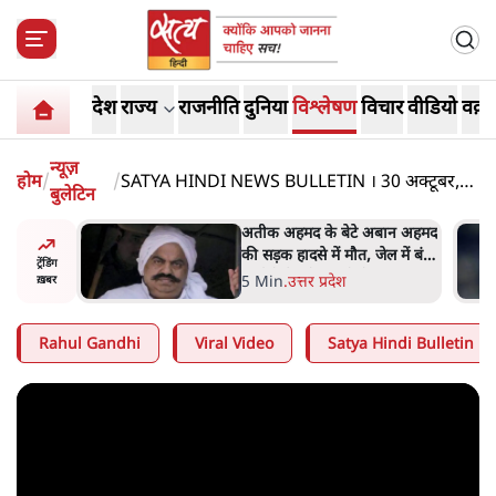
देश
राज्य
राजनीति
दुनिया
विश्लेषण
विचार
वीडियो
वक़्त
न्यूज़
होम
/
/
SATYA HINDI NEWS BULLETIN । 30 अक्टूबर,
बुलेटिन
दिनभर की ख़बरें
 पर आँख
अतीक अहमद के बेटे अबान अहमद
 देश-
की सड़क हादसे में मौत, जेल में बंद
ट्रेंडिंग
ये बोले थे-
भाई से मिलने जा रहे थे
5 Min
.
उत्तर प्रदेश
ख़बर
Rahul Gandhi
Viral Video
Satya Hindi Bulletin