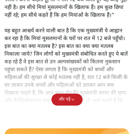
नहीं है। हम सीधे मियां मुसलमानों के खिलाफ हैं। हम कुछ छिपा
नहीं रहे; हम सीधे कहते हैं कि हम मियांओं के खिलाफ हैं।"
यह बहुत आश्चर्य करने वाली बात है कि एक मुख्यमंत्री ये आह्वान
कर रहा है कि मियांं मुसलमानों के घरों पर रात में 12 बजे पहुँचो।
इस बात का क्या मतलब है? इस बात का क्या क्या मतलब
निकाला जाये? जिन लोगों को मुख्यमंत्री संबोधित करते हुए ये बातें
कह रहे हैं वे इस बात से उन अल्पसंख्यकों को कितना नुकसान
पहुंचा सकते हैं? ऐसा लगता है कि मुख्यमंत्री को बच्चों और
महिलाओं की सुरक्षा से कोई मतलब नहीं है, रात 12 बजे किसी के
घर जाकर उनके बच्चों और महिलाओं को डराकर आप क्या
दिखाना चाहते हैं, कि आप बहुत वीर हैं? मुख्यमंत्री सरमा की घृणा
और पढ़ें
और गैरजिम्मेदाराना ज़बान यहीं नहीं रुकती वो आगे कहते हैं कि
"अगर रिक्शा का किराया 5 रुपये है, तो उन्हें 4 रुपये दो।"