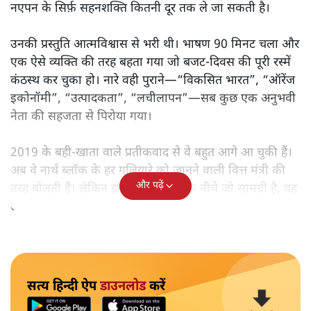
नएपन के सिर्फ़ सहनशक्ति कितनी दूर तक ले जा सकती है।
उनकी प्रस्तुति आत्मविश्वास से भरी थी। भाषण 90 मिनट चला और
एक ऐसे व्यक्ति की तरह बहता गया जो बजट‑दिवस की पूरी रस्में
कंठस्थ कर चुका हो। नारे वही पुराने—“विकसित भारत”, “ऑरेंज
इकोनॉमी”, “उत्पादकता”, “लचीलापन”—सब कुछ एक अनुभवी
नेता की सहजता से पिरोया गया।
2019 के बही‑खाता वाले प्रतीकवाद से वे बहुत आगे आ चुकी हैं।
अब वे नार्थ ब्लॉक के हर गलियारे को जानने वाली वित्त मंत्री की
और पढ़ें
तरह बोलती हैं। लेकिन इस आत्मविश्वास के नीचे जो सामग्री है, वह
उतनी ही अनुमानित और दोहराव भरी।
सत्य हिन्दी ऐप
डाउनलोड
करें