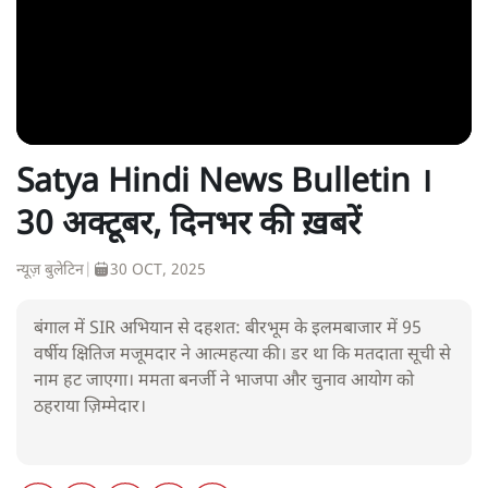
Satya Hindi News Bulletin ।
30 अक्टूबर, दिनभर की ख़बरें
न्यूज़ बुलेटिन
|
30 OCT, 2025
बंगाल में SIR अभियान से दहशत: बीरभूम के इलमबाजार में 95
वर्षीय क्षितिज मजूमदार ने आत्महत्या की। डर था कि मतदाता सूची से
नाम हट जाएगा। ममता बनर्जी ने भाजपा और चुनाव आयोग को
ठहराया ज़िम्मेदार।