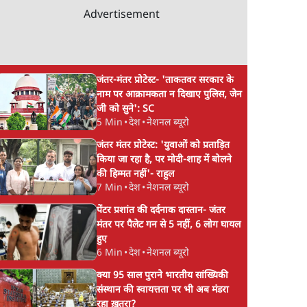
Advertisement
जंतर-मंतर प्रोटेस्ट- 'ताकतवर सरकार के
नाम पर आक्रामकता न दिखाए पुलिस, जेन
जी को सुने': SC
5 Min
•
देश
•
नेशनल ब्यूरो
जंतर मंतर प्रोटेस्ट: 'युवाओं को प्रताड़ित
किया जा रहा है, पर मोदी-शाह में बोलने
की हिम्मत नहीं'- राहुल
7 Min
•
देश
•
नेशनल ब्यूरो
पेंटर प्रशांत की दर्दनाक दास्तान- जंतर
मंतर पर पैलेट गन से 5 नहीं, 6 लोग घायल
हुए
6 Min
•
देश
•
नेशनल ब्यूरो
क्या 95 साल पुराने भारतीय सांख्यिकी
संस्थान की स्वायत्तता पर भी अब मंडरा
रहा ख़तरा?