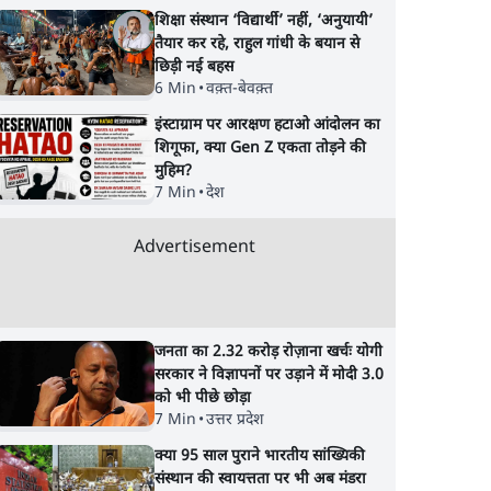
शिक्षा संस्थान ‘विद्यार्थी’ नहीं, ‘अनुयायी’
तैयार कर रहे, राहुल गांधी के बयान से
छिड़ी नई बहस
6 Min
•
वक़्त-बेवक़्त
इंस्टाग्राम पर आरक्षण हटाओ आंदोलन का
शिगूफा, क्या Gen Z एकता तोड़ने की
मुहिम?
7 Min
•
देश
Advertisement
जनता का 2.32 करोड़ रोज़ाना खर्चः योगी
सरकार ने विज्ञापनों पर उड़ाने में मोदी 3.0
को भी पीछे छोड़ा
7 Min
•
उत्तर प्रदेश
क्या 95 साल पुराने भारतीय सांख्यिकी
संस्थान की स्वायत्तता पर भी अब मंडरा