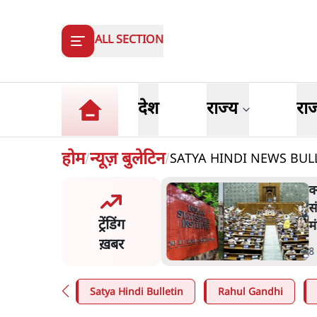
ALL SECTION
देश
राज्य
रा
होम
न्यूज़ बुलेटिन
SATYA HINDI NEWS BULLETIN
/
/
 प्रशांत की दर्दनाक दास्तान- जंतर
क
पर पैलेट गन से 5 नहीं, 6 लोग
स
ट्रेंडिंग
 हुए
म
ख़बर
n
.
देश
8
Satya Hindi Bulletin
Rahul Gandhi