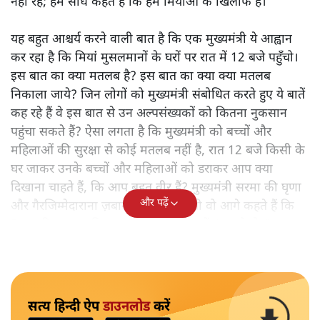
नहीं रहे; हम सीधे कहते हैं कि हम मियांओं के खिलाफ हैं।"
यह बहुत आश्चर्य करने वाली बात है कि एक मुख्यमंत्री ये आह्वान
कर रहा है कि मियांं मुसलमानों के घरों पर रात में 12 बजे पहुँचो।
इस बात का क्या मतलब है? इस बात का क्या क्या मतलब
निकाला जाये? जिन लोगों को मुख्यमंत्री संबोधित करते हुए ये बातें
कह रहे हैं वे इस बात से उन अल्पसंख्यकों को कितना नुकसान
पहुंचा सकते हैं? ऐसा लगता है कि मुख्यमंत्री को बच्चों और
महिलाओं की सुरक्षा से कोई मतलब नहीं है, रात 12 बजे किसी के
घर जाकर उनके बच्चों और महिलाओं को डराकर आप क्या
दिखाना चाहते हैं, कि आप बहुत वीर हैं? मुख्यमंत्री सरमा की घृणा
और पढ़ें
और गैरजिम्मेदाराना ज़बान यहीं नहीं रुकती वो आगे कहते हैं कि
"अगर रिक्शा का किराया 5 रुपये है, तो उन्हें 4 रुपये दो।"
सत्य हिन्दी ऐप
डाउनलोड
करें