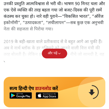
उनकी प्रस्तुति आत्मविश्वास से भरी थी। भाषण 90 मिनट चला और
एक ऐसे व्यक्ति की तरह बहता गया जो बजट‑दिवस की पूरी रस्में
कंठस्थ कर चुका हो। नारे वही पुराने—“विकसित भारत”, “ऑरेंज
इकोनॉमी”, “उत्पादकता”, “लचीलापन”—सब कुछ एक अनुभवी
नेता की सहजता से पिरोया गया।
2019 के बही‑खाता वाले प्रतीकवाद से वे बहुत आगे आ चुकी हैं।
अब वे नार्थ ब्लॉक के हर गलियारे को जानने वाली वित्त मंत्री की
और पढ़ें
तरह बोलती हैं। लेकिन इस आत्मविश्वास के नीचे जो सामग्री है, वह
उतनी ही अनुमानित और दोहराव भरी।
सत्य हिन्दी ऐप
डाउनलोड
करें