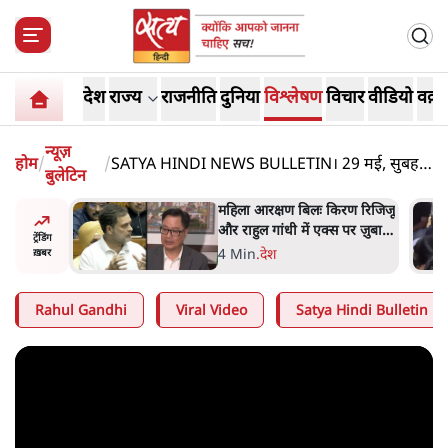
देश
राज्य
राजनीति
दुनिया
विश्लेषण
विचार
वीडियो
वक़्त
न्यूज़
होम
/
/
SATYA HINDI NEWS BULLETIN। 29 मई, सुबह
बुलेटिन
तक की ख़बरें
तबा
महिला आरक्षण बिलः किरण रिजिजू
्थ्य पर
और राहुल गांधी में एक्स पर ज़ुबानी
ट्रेंडिंग
रही थीं
जंग
4 Min
.
देश
ख़बर
Rahul Gandhi
Viral Video
Satya Hindi Bulletin