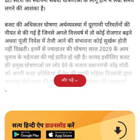
डेटा सेंटरों की स्थापना संबंधी घोषणाओं के लागू होने में लंबा समय
लगने की आशंका है।
बजट की अधिकतर घोषणा अर्थव्यवस्था में दूरगामी परिवर्तनों की
नीयत से की गई हैं जिनसे अगले वित्तवर्ष में तो कोई रोजगार बढ़ने
अथवा पूंजी निवेश में तेजी आने की संभावना कोई सुर्खरू होती
नहीं दिखती। इनमें से ज्यादातर की घोषणा साल 2029 के आम
चुनाव के मद्देनजर की गई प्रतीत हो रही है। शायद इसीलिए बजट
की प्रमुख घोषणाओं पर जोर देने के बजाय प्रधानमंत्री नरेंद्र मोदी
को अपनी बजट प्रतिक्रिया में देश की पहली महिला वित्तमंत्री द्वारा
और पढ़ें
लगातार नौवें बजट की प्रस्तुति को अपनी सरकार की महत्वपूर्ण
उपलब्धि बताने पर मजबूर होना पड़ा।
सत्य हिन्दी ऐप
डाउनलोड
करें