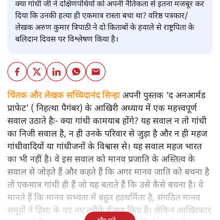
क्या गांधी जी ने दक्षिणपंथियों को अपनी नैतिकता से इतना मजबूर कर
दिया कि उनकी हत्या ही एकमात्र रास्ता बचा था? वरिष्ठ पत्रकार/
लेखक अरुण कुमार त्रिपाठी ने दो किताबों के हवाले से राष्ट्रपिता के
बलिदान दिवस पर विश्लेषण किया है।
चिंतक और लेखक सच्चिदानंद सिन्हा
अपनी पुस्तक ‘द अनआर्मड
प्राफेट’ ( निहत्था पैगंबर) के आखिरी अध्याय में एक महत्त्वपूर्ण
सवाल उठाते हैः- क्या गांधी कामयाब होंगे? यह सवाल न तो गांधी
का निजी सवाल है, न ही उनके परिवार से जुड़ा है और न ही महज
गांधीवादियों या गांधीजनों के विश्वास से। यह सवाल महज भारत
का भी नहीं है। वे इस सवाल को मानव प्रजाति के अस्तित्व के
सवाल से जोड़ते हैं और कहते हैं कि अगर मानव जाति को बचना है
तो एकमात्र गांधी ही हैं जो यह बताते हैं कि उसे कैसे बचना है। वे
मानते हैं कि मानव सभ्यता में बहुत हठधर्मिता है, संगठित मानव
समूहों ने हिंसा के नए नए तरीके ईजाद किए हैं। लेकिन आखिरकार