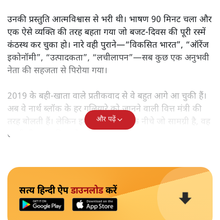
उनकी प्रस्तुति आत्मविश्वास से भरी थी। भाषण 90 मिनट चला और
एक ऐसे व्यक्ति की तरह बहता गया जो बजट‑दिवस की पूरी रस्में
कंठस्थ कर चुका हो। नारे वही पुराने—“विकसित भारत”, “ऑरेंज
इकोनॉमी”, “उत्पादकता”, “लचीलापन”—सब कुछ एक अनुभवी
नेता की सहजता से पिरोया गया।
2019 के बही‑खाता वाले प्रतीकवाद से वे बहुत आगे आ चुकी हैं।
अब वे नार्थ ब्लॉक के हर गलियारे को जानने वाली वित्त मंत्री की
और पढ़ें
तरह बोलती हैं। लेकिन इस आत्मविश्वास के नीचे जो सामग्री है, वह
उतनी ही अनुमानित और दोहराव भरी।
सत्य हिन्दी ऐप
डाउनलोड
करें