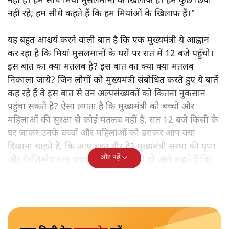
नहीं है। हम सीधे मियां मुसलमानों के खिलाफ हैं। हम कुछ छिपा
नहीं रहे; हम सीधे कहते हैं कि हम मियांओं के खिलाफ हैं।"
यह बहुत आश्चर्य करने वाली बात है कि एक मुख्यमंत्री ये आह्वान
कर रहा है कि मियांं मुसलमानों के घरों पर रात में 12 बजे पहुँचो।
इस बात का क्या मतलब है? इस बात का क्या क्या मतलब
निकाला जाये? जिन लोगों को मुख्यमंत्री संबोधित करते हुए ये बातें
कह रहे हैं वे इस बात से उन अल्पसंख्यकों को कितना नुकसान
पहुंचा सकते हैं? ऐसा लगता है कि मुख्यमंत्री को बच्चों और
महिलाओं की सुरक्षा से कोई मतलब नहीं है, रात 12 बजे किसी के
घर जाकर उनके बच्चों और महिलाओं को डराकर आप क्या
दिखाना चाहते हैं, कि आप बहुत वीर हैं? मुख्यमंत्री सरमा की घृणा
और पढ़ें
और गैरजिम्मेदाराना ज़बान यहीं नहीं रुकती वो आगे कहते हैं कि
"अगर रिक्शा का किराया 5 रुपये है, तो उन्हें 4 रुपये दो।"