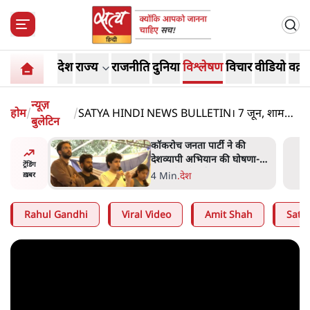
देश
राज्य
राजनीति
दुनिया
विश्लेषण
विचार
वीडियो
वक़्त
न्यूज़
होम
/
/
SATYA HINDI NEWS BULLETIN। 7 जून, शाम
बुलेटिन
तक की ख़बरें
 की
BJP और मोदी ‘गॉडफादर’ भागवत
घोषणा-
की Gen Z पर सलाह मानेंः
ट्रेंडिंग
अभिजीत दिपके
5 Min
.
देश
ख़बर
Rahul Gandhi
Viral Video
Amit Shah
Satya