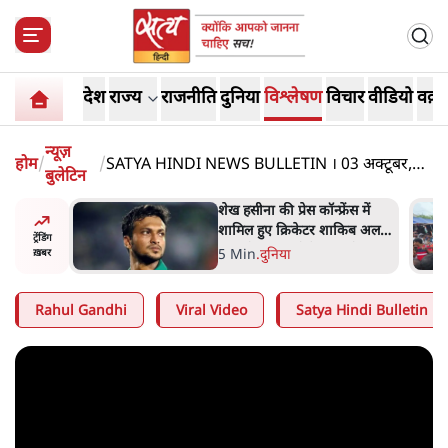
देश
राज्य
राजनीति
दुनिया
विश्लेषण
विचार
वीडियो
वक़्त
न्यूज़
होम
/
/
SATYA HINDI NEWS BULLETIN । 03 अक्टूबर,
बुलेटिन
शाम 6 बजे की ख़बरें
अबान अहमद
शेख हसीना की प्रेस कॉन्फ्रेंस में
ेल में बंद
शामिल हुए क्रिकेटर शाकिब अल
ट्रेंडिंग
हसन के घर पर पेट्रोल बम से हमला
5 Min
.
दुनिया
ख़बर
Rahul Gandhi
Viral Video
Satya Hindi Bulletin