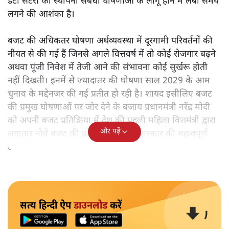
डेटा सेंटरों की स्थापना संबंधी घोषणाओं के लागू होने में लंबा समय
लगने की आशंका है।
बजट की अधिकतर घोषणा अर्थव्यवस्था में दूरगामी परिवर्तनों की
नीयत से की गई हैं जिनसे अगले वित्तवर्ष में तो कोई रोजगार बढ़ने
अथवा पूंजी निवेश में तेजी आने की संभावना कोई सुर्खरू होती
नहीं दिखती। इनमें से ज्यादातर की घोषणा साल 2029 के आम
चुनाव के मद्देनजर की गई प्रतीत हो रही है। शायद इसीलिए बजट
की प्रमुख घोषणाओं पर जोर देने के बजाय प्रधानमंत्री नरेंद्र मोदी
को अपनी बजट प्रतिक्रिया में देश की पहली महिला वित्तमंत्री द्वारा
और पढ़ें
लगातार नौवें बजट की प्रस्तुति को अपनी सरकार की महत्वपूर्ण
उपलब्धि बताने पर मजबूर होना पड़ा।
सत्य हिन्दी ऐप
डाउनलोड
करें