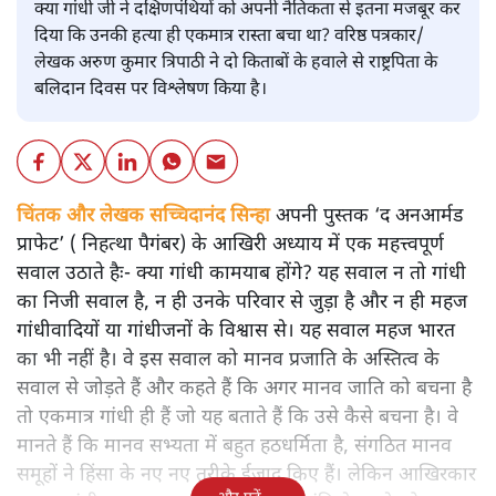
क्या गांधी जी ने दक्षिणपंथियों को अपनी नैतिकता से इतना मजबूर कर
दिया कि उनकी हत्या ही एकमात्र रास्ता बचा था? वरिष्ठ पत्रकार/
लेखक अरुण कुमार त्रिपाठी ने दो किताबों के हवाले से राष्ट्रपिता के
बलिदान दिवस पर विश्लेषण किया है।
चिंतक और लेखक सच्चिदानंद सिन्हा
अपनी पुस्तक ‘द अनआर्मड
प्राफेट’ ( निहत्था पैगंबर) के आखिरी अध्याय में एक महत्त्वपूर्ण
सवाल उठाते हैः- क्या गांधी कामयाब होंगे? यह सवाल न तो गांधी
का निजी सवाल है, न ही उनके परिवार से जुड़ा है और न ही महज
गांधीवादियों या गांधीजनों के विश्वास से। यह सवाल महज भारत
का भी नहीं है। वे इस सवाल को मानव प्रजाति के अस्तित्व के
सवाल से जोड़ते हैं और कहते हैं कि अगर मानव जाति को बचना है
तो एकमात्र गांधी ही हैं जो यह बताते हैं कि उसे कैसे बचना है। वे
मानते हैं कि मानव सभ्यता में बहुत हठधर्मिता है, संगठित मानव
समूहों ने हिंसा के नए नए तरीके ईजाद किए हैं। लेकिन आखिरकार