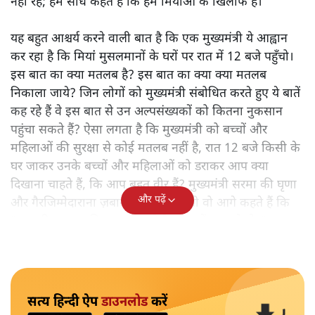
नहीं रहे; हम सीधे कहते हैं कि हम मियांओं के खिलाफ हैं।"
यह बहुत आश्चर्य करने वाली बात है कि एक मुख्यमंत्री ये आह्वान
कर रहा है कि मियांं मुसलमानों के घरों पर रात में 12 बजे पहुँचो।
इस बात का क्या मतलब है? इस बात का क्या क्या मतलब
निकाला जाये? जिन लोगों को मुख्यमंत्री संबोधित करते हुए ये बातें
कह रहे हैं वे इस बात से उन अल्पसंख्यकों को कितना नुकसान
पहुंचा सकते हैं? ऐसा लगता है कि मुख्यमंत्री को बच्चों और
महिलाओं की सुरक्षा से कोई मतलब नहीं है, रात 12 बजे किसी के
घर जाकर उनके बच्चों और महिलाओं को डराकर आप क्या
दिखाना चाहते हैं, कि आप बहुत वीर हैं? मुख्यमंत्री सरमा की घृणा
और पढ़ें
और गैरजिम्मेदाराना ज़बान यहीं नहीं रुकती वो आगे कहते हैं कि
"अगर रिक्शा का किराया 5 रुपये है, तो उन्हें 4 रुपये दो।"
सत्य हिन्दी ऐप
डाउनलोड
करें