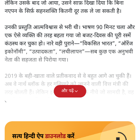
लेकिन उसके बाद जो आया, उसने साफ़ दिखा दिया कि बिना
नएपन के सिर्फ़ सहनशक्ति कितनी दूर तक ले जा सकती है।
उनकी प्रस्तुति आत्मविश्वास से भरी थी। भाषण 90 मिनट चला और
एक ऐसे व्यक्ति की तरह बहता गया जो बजट‑दिवस की पूरी रस्में
कंठस्थ कर चुका हो। नारे वही पुराने—“विकसित भारत”, “ऑरेंज
इकोनॉमी”, “उत्पादकता”, “लचीलापन”—सब कुछ एक अनुभवी
नेता की सहजता से पिरोया गया।
2019 के बही‑खाता वाले प्रतीकवाद से वे बहुत आगे आ चुकी हैं।
अब वे नार्थ ब्लॉक के हर गलियारे को जानने वाली वित्त मंत्री की
और पढ़ें
तरह बोलती हैं। लेकिन इस आत्मविश्वास के नीचे जो सामग्री है, वह
उतनी ही अनुमानित और दोहराव भरी।
सत्य हिन्दी ऐप
डाउनलोड
करें