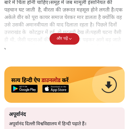
बारे में चिंता होनी चाहिए।समूह में जब मामूली इंसानियत की
पहचान घट जाती है, वीरता की ज़रूरत महसूस होने लगती है।एक
अकेले वीर को पूरा कायर समाज घेरकर मार डालता है क्योंकि वह
उसे उसकी अमानवीयता की याद दिलाता रहता है। पिछले दिनों
उत्तराखंड के कोटद्वार में हुई दो घटनाएँ देख लें।पहली घटना वैसी
और पढ़ें
ही थी, जैसी घटनाओं की खबर हम रोज़ाना पढ़कर आगे बढ़ जाते
हैं।भारत के तक़रीबन हर हिस्से से ऐसी खबर आती ही रहती है।
सत्य हिन्दी ऐप
डाउनलोड
करें
अपूर्वानंद
अपूर्वानंद दिल्ली विश्वविद्यालय में हिन्दी पढ़ाते हैं।