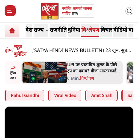
देश
राज्य
राजनीति
दुनिया
विश्लेषण
विचार
वीडियो
वक़्त
न्यूज़
होम
/
/
SATYA HINDI NEWS BULLETIN। 23 जून, सुबह
बुलेटिन
तक की ख़बरें
 की
UPI पर प्रस्तावित शुल्क के पीछे
घोषणा-
ट्रंप का दबाव? वीजा-मास्टरकार्ड
ट्रेंडिंग
को फायदा पहुँचाने की चर्चा
6 Min
.
विश्लेषण
ख़बर
Rahul Gandhi
Viral Video
Amit Shah
Satya