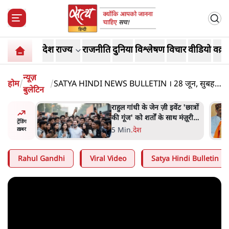
देश
राज्य
राजनीति
दुनिया
विश्लेषण
विचार
वीडियो
वक़्त
न्यूज़
होम
/
/
SATYA HINDI NEWS BULLETIN । 28 जून, सुबह
बुलेटिन
11 बजे तक की ख़बरें
ं और
राहुल गांधी के जेन ज़ी इवेंट 'छात्रों
तीजा,
की गूंज' को शर्तों के साथ मंज़ूरी
ट्रेंडिंग
देना पड़ा
5 Min
.
देश
ख़बर
Rahul Gandhi
Viral Video
Satya Hindi Bulletin