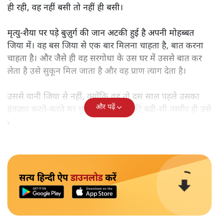
ही रही, वह नहीं बसी तो नहीं ही बसी।
मृत्यु-शैया पर पड़े बुज़ुर्ग की जान अटकी हुई है अपनी मोहब्बत
जिया में। वह बस जिया से एक बार मिलना चाहता है, बात करना
चाहता है। और जैसे ही वह सरगोधा के उस घर में उससे बात कर
लेता है उसे सुकून मिल जाता है और वह प्राण त्याग देता है।
उससे यानी जिया से नहीं, क्योंकि वह तो दस साल पहले उसका
और पढ़ें
इंतज़ार करते-करते मर चुकी है। मगर उसकी बड़ी-सी तस्वीर ही उसे
अपनी जिया लगी, ज़िंदा जिया, वही 17-18 साल वाली जिया।
सत्य हिन्दी ऐप
डाउनलोड
करें