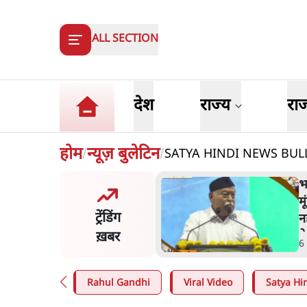
ALL SECTION
देश
राज्य
रा
होम
न्यूज़ बुलेटिन
SATYA HINDI NEWS BULLETI
/
/
ंसीः राष्ट्र के चरित्र की मरम्मत
भ
है
म
ट्रेंडिंग
न
ख़बर
न
in
.
व्यंग्य/उलटबाँसी
6
Rahul Gandhi
Viral Video
Satya Hin