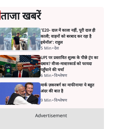
ताजा खबरें
'E20- दाल में काला नहीं, पूरी दाल ही
काली; वाहनों को बरबाद कर रहा है
इथेनॉल': राहुल
5 Min
•
देश
UPI पर प्रस्तावित शुल्क के पीछे ट्रंप का
दबाव? वीजा-मास्टरकार्ड को फायदा
पहुँचाने की चर्चा
6 Min
•
विश्लेषण
मार्क ज़करबर्ग का माफीनामाः ये बहुत
अंदर की बात है
9 Min
•
विश्लेषण
Advertisement