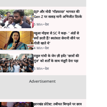
BJP और मोदी ‘गॉडफादर’ भागवत की
Gen Z पर सलाह मानेंः अभिजीत दिपके
5 Min
•
देश
महुआ मोइत्रा से SC ने कहा- ' अंडों से
क्यों डरती हैं? स्वतंत्रता सेनानी सीने पर
गोली खाते थे'
4 Min
•
देश
राहुल गांधी के जेन ज़ी इवेंट 'छात्रों की
गूंज' को शर्तों के साथ मंज़ूरी देना पड़ा
5 Min
•
देश
Advertisement
झारखंड प्रोटेस्ट: तबीयत बिगड़ने पर छात्र