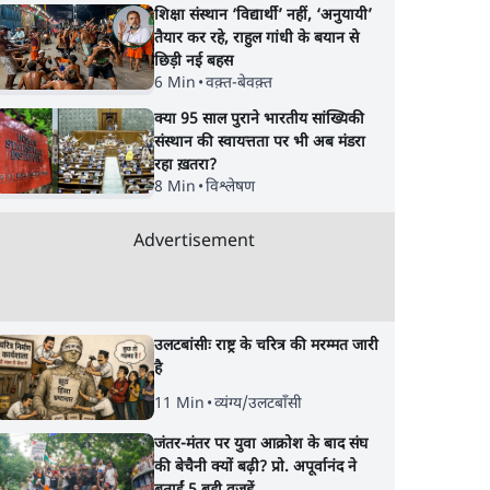
शिक्षा संस्थान ‘विद्यार्थी’ नहीं, ‘अनुयायी’
तैयार कर रहे, राहुल गांधी के बयान से
छिड़ी नई बहस
6 Min
•
वक़्त-बेवक़्त
क्या 95 साल पुराने भारतीय सांख्यिकी
संस्थान की स्वायत्तता पर भी अब मंडरा
Satya Hindi News
Gen Z Rejects Mo
रहा ख़तरा?
8 Min
•
विश्लेषण
Bulletin। 7 अगस्त ,रात 8
Bhagwat & Modi! 
च आया
बजे तक की ख़बरें
Game Plan Backfi
Advertisement
उलटबांसीः राष्ट्र के चरित्र की मरम्मत जारी
है
11 Min
•
व्यंग्य/उलटबाँसी
जंतर-मंतर पर युवा आक्रोश के बाद संघ
की बेचैनी क्यों बढ़ी? प्रो. अपूर्वानंद ने