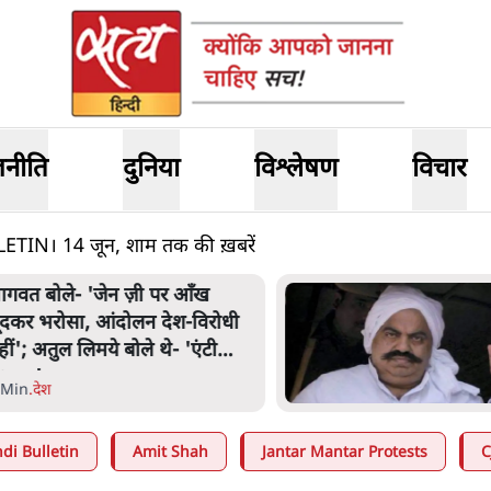
जनीति
दुनिया
विश्लेषण
विचार
N। 14 जून, शाम तक की ख़बरें
ागवत बोले- 'जेन ज़ी पर आँख
ूंदकर भरोसा, आंदोलन देश-विरोधी
हीं'; अतुल लिमये बोले थे- 'एंटी
ेशनल'
 Min
.
देश
di Bulletin
Amit Shah
Jantar Mantar Protests
C