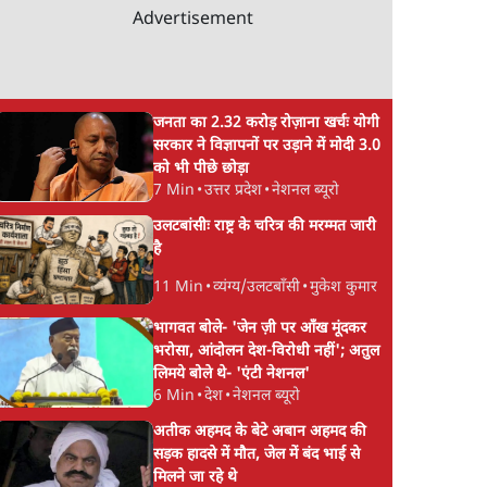
Advertisement
जनता का 2.32 करोड़ रोज़ाना खर्चः योगी
सरकार ने विज्ञापनों पर उड़ाने में मोदी 3.0
को भी पीछे छोड़ा
7 Min
•
उत्तर प्रदेश
•
नेशनल ब्यूरो
उलटबांसीः राष्ट्र के चरित्र की मरम्मत जारी
है
11 Min
•
व्यंग्य/उलटबाँसी
•
मुकेश कुमार
भागवत बोले- 'जेन ज़ी पर आँख मूंदकर
भरोसा, आंदोलन देश-विरोधी नहीं'; अतुल
लिमये बोले थे- 'एंटी नेशनल'
6 Min
•
देश
•
नेशनल ब्यूरो
अतीक अहमद के बेटे अबान अहमद की
सड़क हादसे में मौत, जेल में बंद भाई से
मिलने जा रहे थे