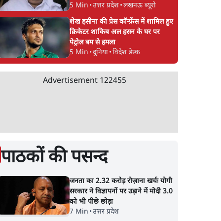
5 Min
•
उत्तर प्रदेश
•
लखनऊ ब्यूरो
शेख हसीना की प्रेस कॉन्फ्रेंस में शामिल हुए
क्रिकेटर शाकिब अल हसन के घर पर
पेट्रोल बम से हमला
5 Min
•
दुनिया
•
विदेश डेस्क
Advertisement
122455
पाठकों की पसन्द
जनता का 2.32 करोड़ रोज़ाना खर्चः योगी
सरकार ने विज्ञापनों पर उड़ाने में मोदी 3.0
को भी पीछे छोड़ा
7 Min
•
उत्तर प्रदेश