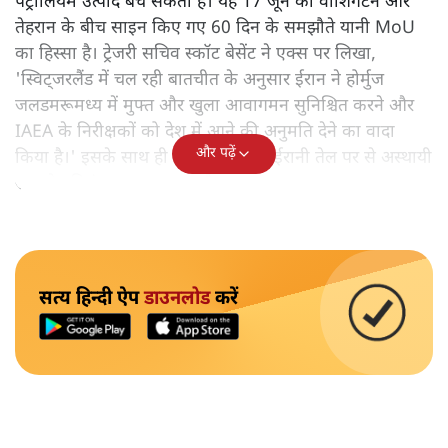
पेट्रोलियम उत्पाद बेच सकता है। यह 17 जून को वाशिंगटन और
तेहरान के बीच साइन किए गए 60 दिन के समझौते यानी MoU
का हिस्सा है। ट्रेजरी सचिव स्कॉट बेसेंट ने एक्स पर लिखा,
'स्विट्जरलैंड में चल रही बातचीत के अनुसार ईरान ने होर्मुज
जलडमरूमध्य में मुफ्त और खुला आवागमन सुनिश्चित करने और
IAEA के निरीक्षकों को देश में आने की अनुमति देने का वादा
और पढ़ें
किया है।' इसके साथ ही उन्होंने कहा कि ईरानी तेल पर से अस्थायी
रूप से प्रतिबंध हटाया जा रहा है।
सत्य हिन्दी ऐप
डाउनलोड
करें