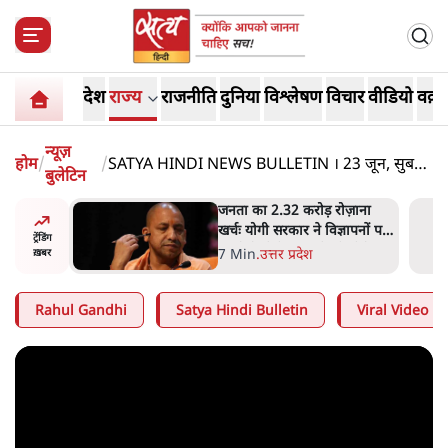
देश
राज्य
राजनीति
दुनिया
विश्लेषण
विचार
वीडियो
वक़्त
न्यूज़
होम
/
/
SATYA HINDI NEWS BULLETIN । 23 जून, सुबह
बुलेटिन
11 बजे की ख़बरें
 विपक्ष का
जनता का 2.32 करोड़ रोज़ाना
हे हैं
खर्चः योगी सरकार ने विज्ञापनों पर
ट्रेंडिंग
गार हैं'
उड़ाने में मोदी 3.0 को भी पीछे
7 Min
.
उत्तर प्रदेश
ख़बर
छोड़ा
Rahul Gandhi
Satya Hindi Bulletin
Viral Video