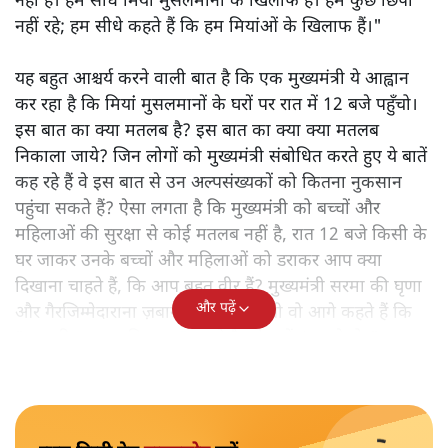
नहीं है। हम सीधे मियां मुसलमानों के खिलाफ हैं। हम कुछ छिपा
नहीं रहे; हम सीधे कहते हैं कि हम मियांओं के खिलाफ हैं।"
यह बहुत आश्चर्य करने वाली बात है कि एक मुख्यमंत्री ये आह्वान
कर रहा है कि मियांं मुसलमानों के घरों पर रात में 12 बजे पहुँचो।
इस बात का क्या मतलब है? इस बात का क्या क्या मतलब
निकाला जाये? जिन लोगों को मुख्यमंत्री संबोधित करते हुए ये बातें
कह रहे हैं वे इस बात से उन अल्पसंख्यकों को कितना नुकसान
पहुंचा सकते हैं? ऐसा लगता है कि मुख्यमंत्री को बच्चों और
महिलाओं की सुरक्षा से कोई मतलब नहीं है, रात 12 बजे किसी के
घर जाकर उनके बच्चों और महिलाओं को डराकर आप क्या
दिखाना चाहते हैं, कि आप बहुत वीर हैं? मुख्यमंत्री सरमा की घृणा
और पढ़ें
और गैरजिम्मेदाराना ज़बान यहीं नहीं रुकती वो आगे कहते हैं कि
"अगर रिक्शा का किराया 5 रुपये है, तो उन्हें 4 रुपये दो।"