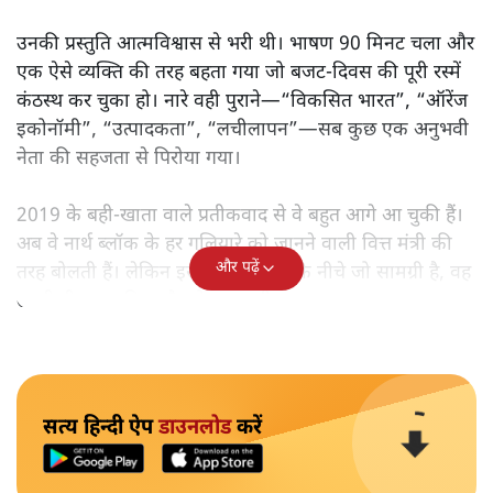
उनकी प्रस्तुति आत्मविश्वास से भरी थी। भाषण 90 मिनट चला और
एक ऐसे व्यक्ति की तरह बहता गया जो बजट‑दिवस की पूरी रस्में
कंठस्थ कर चुका हो। नारे वही पुराने—“विकसित भारत”, “ऑरेंज
इकोनॉमी”, “उत्पादकता”, “लचीलापन”—सब कुछ एक अनुभवी
नेता की सहजता से पिरोया गया।
2019 के बही‑खाता वाले प्रतीकवाद से वे बहुत आगे आ चुकी हैं।
अब वे नार्थ ब्लॉक के हर गलियारे को जानने वाली वित्त मंत्री की
और पढ़ें
तरह बोलती हैं। लेकिन इस आत्मविश्वास के नीचे जो सामग्री है, वह
उतनी ही अनुमानित और दोहराव भरी।
सत्य हिन्दी ऐप
डाउनलोड
करें