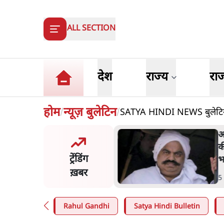
ALL SECTION
देश
राज्य
रा
होम
न्यूज़ बुलेटिन
SATYA HINDI NEWS बुलेटिन ।
/
/
 अहमद के बेटे अबान अहमद
श
़क हादसे में मौत, जेल में बंद
श
ट्रेंडिंग
े मिलने जा रहे थे
क
ख़बर
n
.
उत्तर प्रदेश
5
Rahul Gandhi
Satya Hindi Bulletin