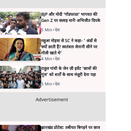
BJP और मोदी ‘गॉडफादर’ भागवत की
Gen Z पर सलाह मानेंः अभिजीत दिपके
5 Min
•
देश
महुआ मोइत्रा से SC ने कहा- ' अंडों से
क्यों डरती हैं? स्वतंत्रता सेनानी सीने पर
गोली खाते थे'
4 Min
•
देश
राहुल गांधी के जेन ज़ी इवेंट 'छात्रों की
गूंज' को शर्तों के साथ मंज़ूरी देना पड़ा
5 Min
•
देश
Advertisement
झारखंड प्रोटेस्ट: तबीयत बिगड़ने पर छात्र