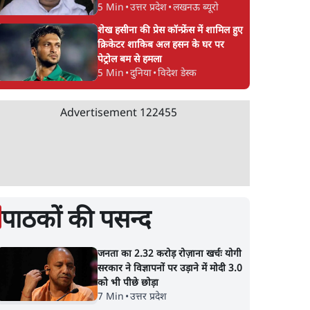
5 Min
•
उत्तर प्रदेश
•
लखनऊ ब्यूरो
शेख हसीना की प्रेस कॉन्फ्रेंस में शामिल हुए
क्रिकेटर शाकिब अल हसन के घर पर
पेट्रोल बम से हमला
5 Min
•
दुनिया
•
विदेश डेस्क
Advertisement
122455
पाठकों की पसन्द
जनता का 2.32 करोड़ रोज़ाना खर्चः योगी
सरकार ने विज्ञापनों पर उड़ाने में मोदी 3.0
को भी पीछे छोड़ा
7 Min
•
उत्तर प्रदेश