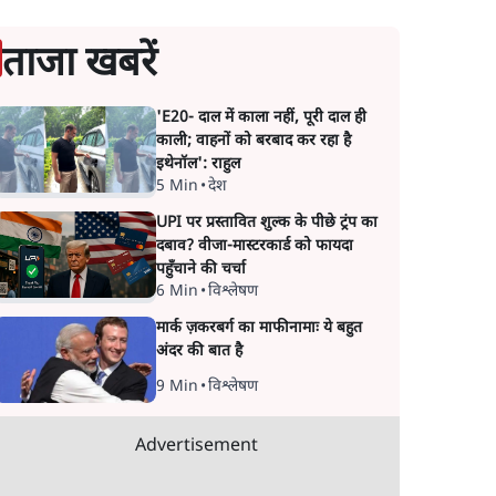
ताजा खबरें
'E20- दाल में काला नहीं, पूरी दाल ही
काली; वाहनों को बरबाद कर रहा है
इथेनॉल': राहुल
5 Min
•
देश
UPI पर प्रस्तावित शुल्क के पीछे ट्रंप का
दबाव? वीजा-मास्टरकार्ड को फायदा
पहुँचाने की चर्चा
6 Min
•
विश्लेषण
मार्क ज़करबर्ग का माफीनामाः ये बहुत
अंदर की बात है
9 Min
•
विश्लेषण
Advertisement