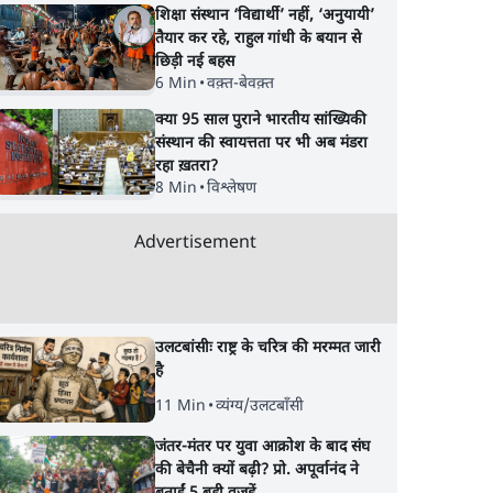
शिक्षा संस्थान ‘विद्यार्थी’ नहीं, ‘अनुयायी’
तैयार कर रहे, राहुल गांधी के बयान से
छिड़ी नई बहस
6 Min
•
वक़्त-बेवक़्त
क्या 95 साल पुराने भारतीय सांख्यिकी
संस्थान की स्वायत्तता पर भी अब मंडरा
रहा ख़तरा?
8 Min
•
विश्लेषण
Advertisement
उलटबांसीः राष्ट्र के चरित्र की मरम्मत जारी
है
11 Min
•
व्यंग्य/उलटबाँसी
जंतर-मंतर पर युवा आक्रोश के बाद संघ
की बेचैनी क्यों बढ़ी? प्रो. अपूर्वानंद ने