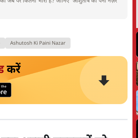
 जेब पर कितना भारी है? जानिए 'आशुतोष की पैनी नज़र'
e
Ashutosh Ki Paini Nazar
ड
करें