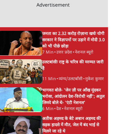
Advertisement
जनता का 2.32 करोड़ रोज़ाना खर्चः योगी
सरकार ने विज्ञापनों पर उड़ाने में मोदी 3.0
को भी पीछे छोड़ा
7 Min
•
उत्तर प्रदेश
•
नेशनल ब्यूरो
उलटबांसीः राष्ट्र के चरित्र की मरम्मत जारी
है
11 Min
•
व्यंग्य/उलटबाँसी
•
मुकेश कुमार
भागवत बोले- 'जेन ज़ी पर आँख मूंदकर
भरोसा, आंदोलन देश-विरोधी नहीं'; अतुल
लिमये बोले थे- 'एंटी नेशनल'
6 Min
•
देश
•
नेशनल ब्यूरो
अतीक अहमद के बेटे अबान अहमद की
सड़क हादसे में मौत, जेल में बंद भाई से
मिलने जा रहे थे