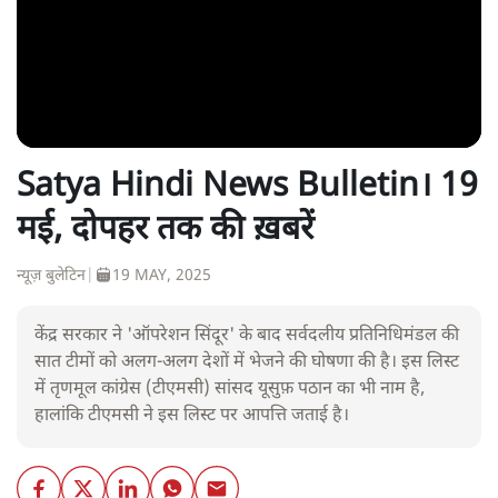
Satya Hindi News Bulletin। 19
मई, दोपहर तक की ख़बरें
न्यूज़ बुलेटिन
|
19 MAY, 2025
केंद्र सरकार ने 'ऑपरेशन सिंदूर' के बाद सर्वदलीय प्रतिनिधिमंडल की
सात टीमों को अलग-अलग देशों में भेजने की घोषणा की है। इस लिस्ट
में तृणमूल कांग्रेस (टीएमसी) सांसद यूसुफ़ पठान का भी नाम है,
हालांकि टीएमसी ने इस लिस्ट पर आपत्ति जताई है।