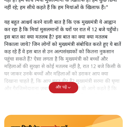
नहीं है। हम सीधे मियां मुसलमानों के खिलाफ हैं। हम कुछ छिपा
नहीं रहे; हम सीधे कहते हैं कि हम मियांओं के खिलाफ हैं।"
यह बहुत आश्चर्य करने वाली बात है कि एक मुख्यमंत्री ये आह्वान
कर रहा है कि मियांं मुसलमानों के घरों पर रात में 12 बजे पहुँचो।
इस बात का क्या मतलब है? इस बात का क्या क्या मतलब
निकाला जाये? जिन लोगों को मुख्यमंत्री संबोधित करते हुए ये बातें
कह रहे हैं वे इस बात से उन अल्पसंख्यकों को कितना नुकसान
पहुंचा सकते हैं? ऐसा लगता है कि मुख्यमंत्री को बच्चों और
महिलाओं की सुरक्षा से कोई मतलब नहीं है, रात 12 बजे किसी के
घर जाकर उनके बच्चों और महिलाओं को डराकर आप क्या
दिखाना चाहते हैं, कि आप बहुत वीर हैं? मुख्यमंत्री सरमा की घृणा
और पढ़ें
और गैरजिम्मेदाराना ज़बान यहीं नहीं रुकती वो आगे कहते हैं कि
"अगर रिक्शा का किराया 5 रुपये है, तो उन्हें 4 रुपये दो।"