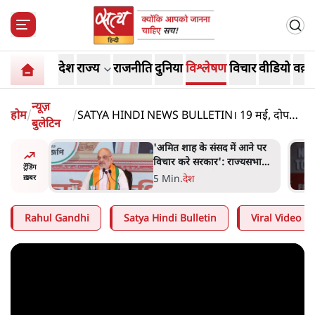
देश
राज्य
राजनीति
दुनिया
विश्लेषण
विचार
वीडियो
वक़्त
न्यूज़
होम
/
/
SATYA HINDI NEWS BULLETIN। 19 मई, दोपहर
बुलेटिन
तक की ख़बरें
 विपक्ष का
'अमित शाह के संसद में आने पर
हे हैं
विचार करे सरकार': राज्यसभा
ट्रेंडिंग
गार हैं'
सभापति ने केंद्र से कहा
5 Min
.
देश
ख़बर
Rahul Gandhi
Satya Hindi Bulletin
Viral Video