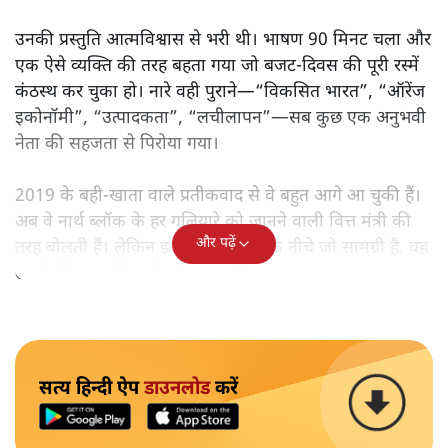
उनकी प्रस्तुति आत्मविश्वास से भरी थी। भाषण 90 मिनट चला और
एक ऐसे व्यक्ति की तरह बहता गया जो बजट‑दिवस की पूरी रस्में
कंठस्थ कर चुका हो। नारे वही पुराने—“विकसित भारत”, “ऑरेंज
इकोनॉमी”, “उत्पादकता”, “लचीलापन”—सब कुछ एक अनुभवी
नेता की सहजता से पिरोया गया।
2019 के बही‑खाता वाले प्रतीकवाद से वे बहुत आगे आ चुकी हैं।
अब वे नार्थ ब्लॉक के हर गलियारे को जानने वाली वित्त मंत्री की
और पढ़ें
तरह बोलती हैं। लेकिन इस आत्मविश्वास के नीचे जो सामग्री है, वह
उतनी ही अनुमानित और दोहराव भरी।
सत्य हिन्दी ऐप
डाउनलोड
करें