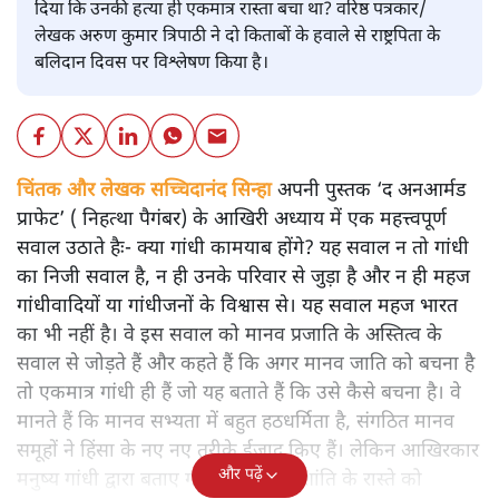
दिया कि उनकी हत्या ही एकमात्र रास्ता बचा था? वरिष्ठ पत्रकार/
लेखक अरुण कुमार त्रिपाठी ने दो किताबों के हवाले से राष्ट्रपिता के
बलिदान दिवस पर विश्लेषण किया है।
चिंतक और लेखक सच्चिदानंद सिन्हा
अपनी पुस्तक ‘द अनआर्मड
प्राफेट’ ( निहत्था पैगंबर) के आखिरी अध्याय में एक महत्त्वपूर्ण
सवाल उठाते हैः- क्या गांधी कामयाब होंगे? यह सवाल न तो गांधी
का निजी सवाल है, न ही उनके परिवार से जुड़ा है और न ही महज
गांधीवादियों या गांधीजनों के विश्वास से। यह सवाल महज भारत
का भी नहीं है। वे इस सवाल को मानव प्रजाति के अस्तित्व के
सवाल से जोड़ते हैं और कहते हैं कि अगर मानव जाति को बचना है
तो एकमात्र गांधी ही हैं जो यह बताते हैं कि उसे कैसे बचना है। वे
मानते हैं कि मानव सभ्यता में बहुत हठधर्मिता है, संगठित मानव
समूहों ने हिंसा के नए नए तरीके ईजाद किए हैं। लेकिन आखिरकार
और पढ़ें
मनुष्य गांधी द्वारा बताए गए अहिंसा और शांति के रास्ते को