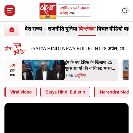
देश
राज्य
राजनीति
दुनिया
विश्लेषण
विचार
वीडियो
वक़्त
न्यूज़
होम
/
/
SATYA HINDI NEWS BULLETIN। 28 अप्रैल, शाम
बुलेटिन
तक की ख़बरें
ज पर एनसीपी
ट्रंप के नए टैरिफ के खिलाफ 25
 आप इंदिरा
यूएस राज्यों की याचिका; भारत
ट्रेंडिंग
नते हैं?
समेत 60 देश प्रभावित
4 Min
.
दुनिया
ख़बर
Viral Video
Satya Hindi Bulletin
Narendra Modi