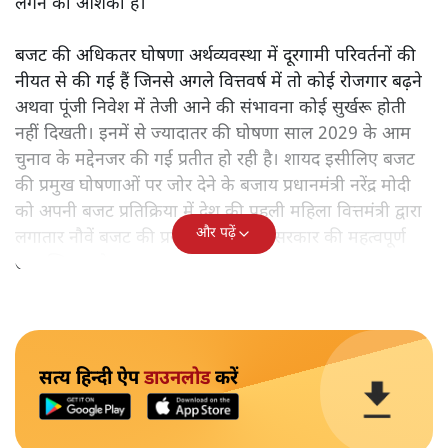
लगने की आशंका है।
बजट की अधिकतर घोषणा अर्थव्यवस्था में दूरगामी परिवर्तनों की
नीयत से की गई हैं जिनसे अगले वित्तवर्ष में तो कोई रोजगार बढ़ने
अथवा पूंजी निवेश में तेजी आने की संभावना कोई सुर्खरू होती
नहीं दिखती। इनमें से ज्यादातर की घोषणा साल 2029 के आम
चुनाव के मद्देनजर की गई प्रतीत हो रही है। शायद इसीलिए बजट
की प्रमुख घोषणाओं पर जोर देने के बजाय प्रधानमंत्री नरेंद्र मोदी
को अपनी बजट प्रतिक्रिया में देश की पहली महिला वित्तमंत्री द्वारा
और पढ़ें
लगातार नौवें बजट की प्रस्तुति को अपनी सरकार की महत्वपूर्ण
उपलब्धि बताने पर मजबूर होना पड़ा।
सत्य हिन्दी ऐप
डाउनलोड
करें