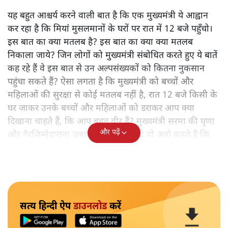
यह बहुत आश्चर्य करने वाली बात है कि एक मुख्यमंत्री ये आह्वान
कर रहा है कि मियांं मुसलमानों के घरों पर रात में 12 बजे पहुँचो।
इस बात का क्या मतलब है? इस बात का क्या क्या मतलब
निकाला जाये? जिन लोगों को मुख्यमंत्री संबोधित करते हुए ये बातें
कह रहे हैं वे इस बात से उन अल्पसंख्यकों को कितना नुकसान
पहुंचा सकते हैं? ऐसा लगता है कि मुख्यमंत्री को बच्चों और
महिलाओं की सुरक्षा से कोई मतलब नहीं है, रात 12 बजे किसी के
घर जाकर उनके बच्चों और महिलाओं को डराकर आप क्या
दिखाना चाहते हैं, कि आप बहुत वीर हैं? मुख्यमंत्री सरमा की घृणा
और पढ़ें
और गैरजिम्मेदाराना ज़बान यहीं नहीं रुकती वो आगे कहते हैं कि
"अगर रिक्शा का किराया 5 रुपये है, तो उन्हें 4 रुपये दो।"
सत्य हिन्दी ऐप
डाउनलोड
करें