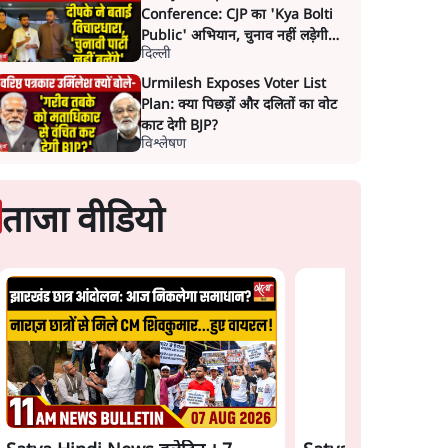
Conference: CJP का 'Kya Bolti
Public' अभियान, चुनाव नहीं लड़ेगी
दिल्ली
CJP!
Urmilesh Exposes Voter List
Plan: क्या पिछड़ों और दलितों का वोट
काट देगी BJP?
विश्लेषण
ताजा वीडियो