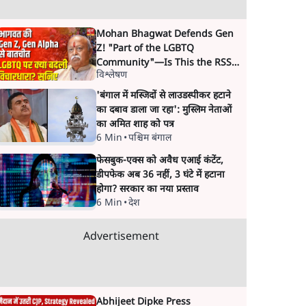
Mohan Bhagwat Defends Gen
Z! "Part of the LGBTQ
Community"—Is This the RSS's
विश्लेषण
New Move?
'बंगाल में मस्जिदों से लाउडस्पीकर हटाने
का दबाव डाला जा रहा': मुस्लिम नेताओं
का अमित शाह को पत्र
6 Min
•
पश्चिम बंगाल
फेसबुक-एक्स को अवैध एआई कंटेंट,
डीपफेक अब 36 नहीं, 3 घंटे में हटाना
होगा? सरकार का नया प्रस्ताव
6 Min
•
देश
Advertisement
Abhijeet Dipke Press