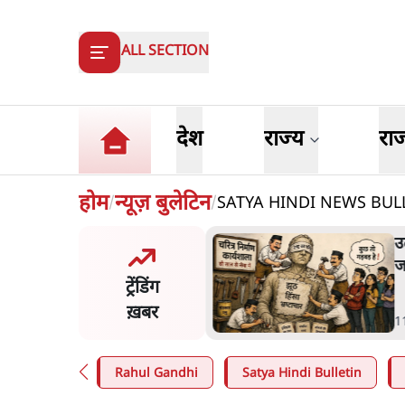
ALL SECTION
देश
राज्य
रा
होम
न्यूज़ बुलेटिन
SATYA HINDI NEWS BULLETIN
/
/
ंसीः राष्ट्र के चरित्र की मरम्मत
म
है
क
ट्रेंडिंग
क
ख़बर
in
.
व्यंग्य/उलटबाँसी
3
Rahul Gandhi
Satya Hindi Bulletin