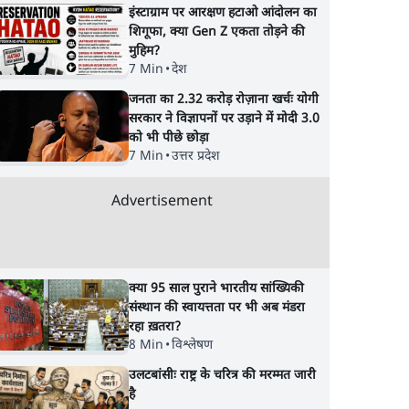
इंस्टाग्राम पर आरक्षण हटाओ आंदोलन का
का खुला ऐलान, Rahul
of the LGBTQ
शिगूफा, क्या Gen Z एकता तोड़ने की
Gandhi से घबराई UP
Community"—Is T
मुहिम?
Govt?
the RSS's New Mo
7 Min
•
देश
जनता का 2.32 करोड़ रोज़ाना खर्चः योगी
सरकार ने विज्ञापनों पर उड़ाने में मोदी 3.0
को भी पीछे छोड़ा
7 Min
•
उत्तर प्रदेश
Advertisement
क्या 95 साल पुराने भारतीय सांख्यिकी
संस्थान की स्वायत्तता पर भी अब मंडरा
रहा ख़तरा?
8 Min
•
विश्लेषण
उलटबांसीः राष्ट्र के चरित्र की मरम्मत जारी
है