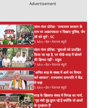
Advertisement
जंतर-मंतर प्रोटेस्ट- 'ताकतवर सरकार के
नाम पर आक्रामकता न दिखाए पुलिस, जेन
जी को सुने': SC
5 Min
•
देश
•
नेशनल ब्यूरो
जंतर मंतर प्रोटेस्ट: 'युवाओं को प्रताड़ित
किया जा रहा है, पर मोदी-शाह में बोलने
की हिम्मत नहीं'- राहुल
7 Min
•
देश
•
नेशनल ब्यूरो
'अमित शाह के संसद में आने पर विचार
करे सरकार': राज्यसभा सभापति ने केंद्र
से कहा
5 Min
•
देश
•
नेशनल ब्यूरो
शाह के ख़िलाफ़ संसद में विपक्ष का मार्च,
'गृह मंत्री मुंह छुपा रहे हैं क्योंकि वो छात्रों
के गुनहगार हैं'