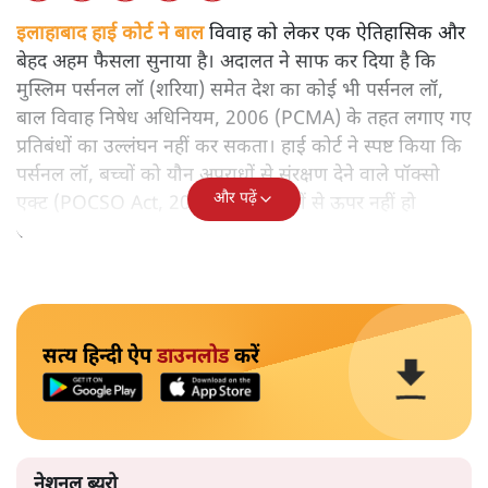
इलाहाबाद हाई कोर्ट ने बाल
विवाह को लेकर एक ऐतिहासिक और
बेहद अहम फैसला सुनाया है। अदालत ने साफ कर दिया है कि
मुस्लिम पर्सनल लॉ (शरिया) समेत देश का कोई भी पर्सनल लॉ,
बाल विवाह निषेध अधिनियम, 2006 (PCMA) के तहत लगाए गए
प्रतिबंधों का उल्लंघन नहीं कर सकता। हाई कोर्ट ने स्पष्ट किया कि
पर्सनल लॉ, बच्चों को यौन अपराधों से संरक्षण देने वाले पॉक्सो
और पढ़ें
एक्ट (POCSO Act, 2012) के प्रावधानों से ऊपर नहीं हो
सकता।
सत्य हिन्दी ऐप
डाउनलोड
करें
नेशनल ब्यूरो