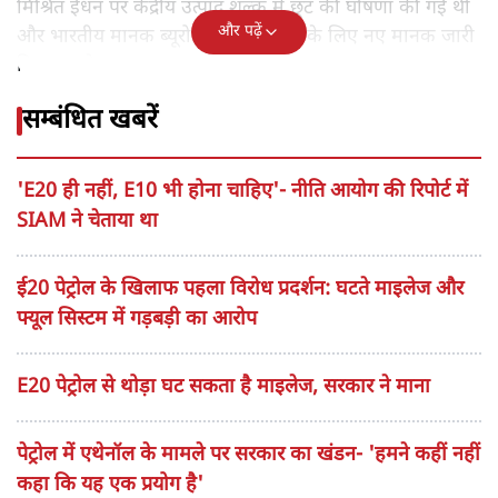
मिश्रित ईंधन पर केंद्रीय उत्पाद शुल्क में छूट की घोषणा की गई थी
और पढ़ें
और भारतीय मानक ब्यूरो द्वारा ऐसे ईंधनों के लिए नए मानक जारी
किए गए थे।
सम्बंधित खबरें
'E20 ही नहीं, E10 भी होना चाहिए'- नीति आयोग की रिपोर्ट में
SIAM ने चेताया था
ई20 पेट्रोल के खिलाफ पहला विरोध प्रदर्शन: घटते माइलेज और
फ्यूल सिस्टम में गड़बड़ी का आरोप
E20 पेट्रोल से थोड़ा घट सकता है माइलेज, सरकार ने माना
पेट्रोल में एथेनॉल के मामले पर सरकार का खंडन- 'हमने कहीं नहीं
कहा कि यह एक प्रयोग है'