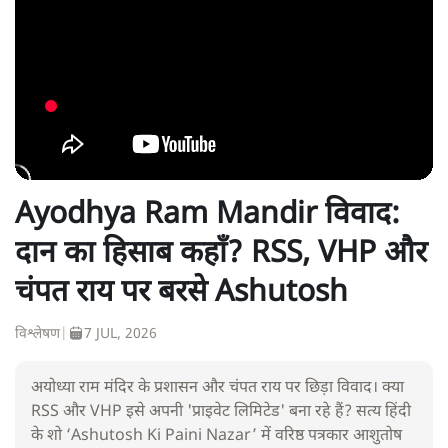
Ayodhya Ram Mandir विवाद:
दान का हिसाब कहाँ? RSS, VHP और
चंपत राय पर बरसे Ashutosh
विश्लेषण
|
7 JUL, 2026
अयोध्या राम मंदिर के प्रशासन और चंपत राय पर छिड़ा विवाद। क्या
RSS और VHP इसे अपनी 'प्राइवेट लिमिटेड' बना रहे हैं? सत्य हिंदी
के शो ‘Ashutosh Ki Paini Nazar’ में वरिष्ठ पत्रकार आशुतोष