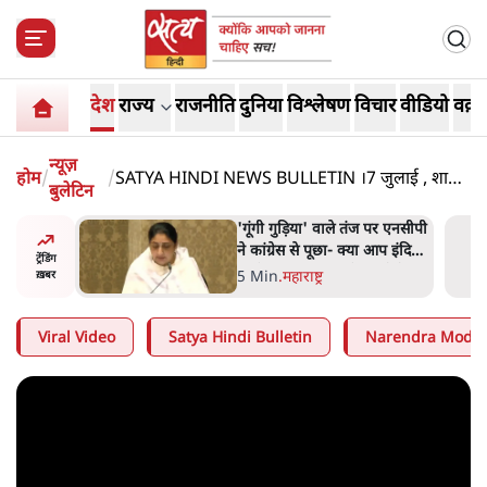
देश
राज्य
राजनीति
दुनिया
विश्लेषण
विचार
वीडियो
वक़्त
न्यूज़
होम
/
/
SATYA HINDI NEWS BULLETIN ।7 जुलाई , शाम
बुलेटिन
6 बजे तक की ख़बरें
ज पर एनसीपी
संसदीय समिति-मेटा की बैठकः
 आप इंदिरा
मार्क ज़करबर्ग ने भारत सरकार से
ट्रेंडिंग
नते हैं?
माफी मांगी
5 Min
.
देश
ख़बर
Viral Video
Satya Hindi Bulletin
Narendra Modi