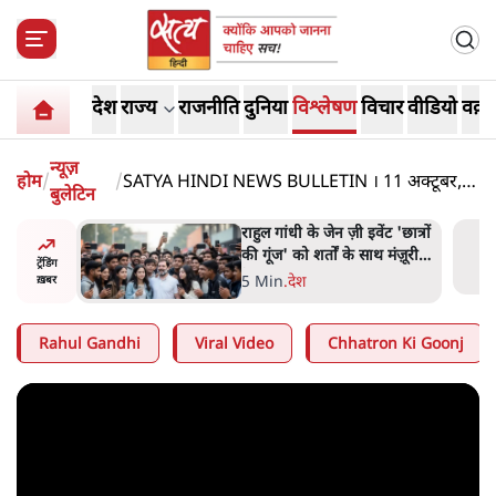
देश
राज्य
राजनीति
दुनिया
विश्लेषण
विचार
वीडियो
वक़्त
न्यूज़
होम
/
/
SATYA HINDI NEWS BULLETIN । 11 अक्टूबर,
बुलेटिन
शाम की ख़बरें
ं और
राहुल गांधी के जेन ज़ी इवेंट 'छात्रों
तीजा,
की गूंज' को शर्तों के साथ मंज़ूरी
ट्रेंडिंग
देना पड़ा
5 Min
.
देश
ख़बर
Rahul Gandhi
Viral Video
Chhatron Ki Goonj