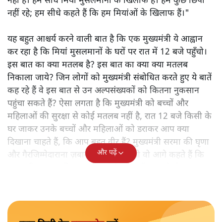
नहीं है। हम सीधे मियां मुसलमानों के खिलाफ हैं। हम कुछ छिपा
नहीं रहे; हम सीधे कहते हैं कि हम मियांओं के खिलाफ हैं।"
यह बहुत आश्चर्य करने वाली बात है कि एक मुख्यमंत्री ये आह्वान
कर रहा है कि मियांं मुसलमानों के घरों पर रात में 12 बजे पहुँचो।
इस बात का क्या मतलब है? इस बात का क्या क्या मतलब
निकाला जाये? जिन लोगों को मुख्यमंत्री संबोधित करते हुए ये बातें
कह रहे हैं वे इस बात से उन अल्पसंख्यकों को कितना नुकसान
पहुंचा सकते हैं? ऐसा लगता है कि मुख्यमंत्री को बच्चों और
महिलाओं की सुरक्षा से कोई मतलब नहीं है, रात 12 बजे किसी के
घर जाकर उनके बच्चों और महिलाओं को डराकर आप क्या
दिखाना चाहते हैं, कि आप बहुत वीर हैं? मुख्यमंत्री सरमा की घृणा
और पढ़ें
और गैरजिम्मेदाराना ज़बान यहीं नहीं रुकती वो आगे कहते हैं कि
"अगर रिक्शा का किराया 5 रुपये है, तो उन्हें 4 रुपये दो।"