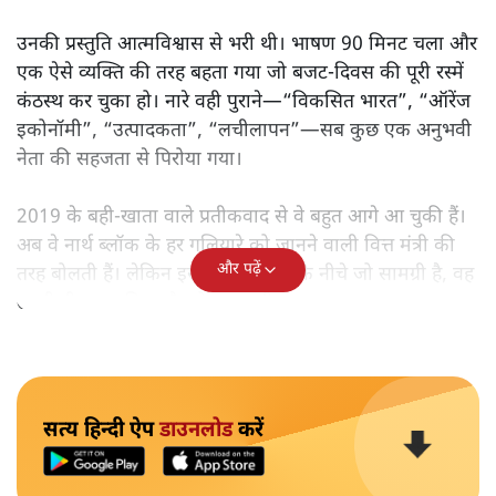
उनकी प्रस्तुति आत्मविश्वास से भरी थी। भाषण 90 मिनट चला और
एक ऐसे व्यक्ति की तरह बहता गया जो बजट‑दिवस की पूरी रस्में
कंठस्थ कर चुका हो। नारे वही पुराने—“विकसित भारत”, “ऑरेंज
इकोनॉमी”, “उत्पादकता”, “लचीलापन”—सब कुछ एक अनुभवी
नेता की सहजता से पिरोया गया।
2019 के बही‑खाता वाले प्रतीकवाद से वे बहुत आगे आ चुकी हैं।
अब वे नार्थ ब्लॉक के हर गलियारे को जानने वाली वित्त मंत्री की
और पढ़ें
तरह बोलती हैं। लेकिन इस आत्मविश्वास के नीचे जो सामग्री है, वह
उतनी ही अनुमानित और दोहराव भरी।
सत्य हिन्दी ऐप
डाउनलोड
करें