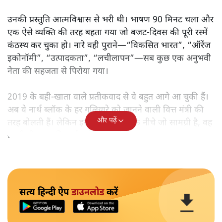
उनकी प्रस्तुति आत्मविश्वास से भरी थी। भाषण 90 मिनट चला और
एक ऐसे व्यक्ति की तरह बहता गया जो बजट‑दिवस की पूरी रस्में
कंठस्थ कर चुका हो। नारे वही पुराने—“विकसित भारत”, “ऑरेंज
इकोनॉमी”, “उत्पादकता”, “लचीलापन”—सब कुछ एक अनुभवी
नेता की सहजता से पिरोया गया।
2019 के बही‑खाता वाले प्रतीकवाद से वे बहुत आगे आ चुकी हैं।
अब वे नार्थ ब्लॉक के हर गलियारे को जानने वाली वित्त मंत्री की
और पढ़ें
तरह बोलती हैं। लेकिन इस आत्मविश्वास के नीचे जो सामग्री है, वह
उतनी ही अनुमानित और दोहराव भरी।
सत्य हिन्दी ऐप
डाउनलोड
करें