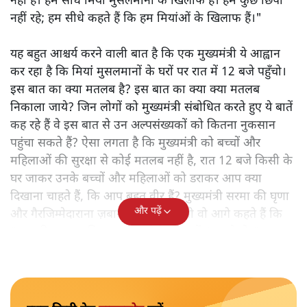
नहीं है। हम सीधे मियां मुसलमानों के खिलाफ हैं। हम कुछ छिपा
नहीं रहे; हम सीधे कहते हैं कि हम मियांओं के खिलाफ हैं।"
यह बहुत आश्चर्य करने वाली बात है कि एक मुख्यमंत्री ये आह्वान
कर रहा है कि मियांं मुसलमानों के घरों पर रात में 12 बजे पहुँचो।
इस बात का क्या मतलब है? इस बात का क्या क्या मतलब
निकाला जाये? जिन लोगों को मुख्यमंत्री संबोधित करते हुए ये बातें
कह रहे हैं वे इस बात से उन अल्पसंख्यकों को कितना नुकसान
पहुंचा सकते हैं? ऐसा लगता है कि मुख्यमंत्री को बच्चों और
महिलाओं की सुरक्षा से कोई मतलब नहीं है, रात 12 बजे किसी के
घर जाकर उनके बच्चों और महिलाओं को डराकर आप क्या
दिखाना चाहते हैं, कि आप बहुत वीर हैं? मुख्यमंत्री सरमा की घृणा
और पढ़ें
और गैरजिम्मेदाराना ज़बान यहीं नहीं रुकती वो आगे कहते हैं कि
"अगर रिक्शा का किराया 5 रुपये है, तो उन्हें 4 रुपये दो।"