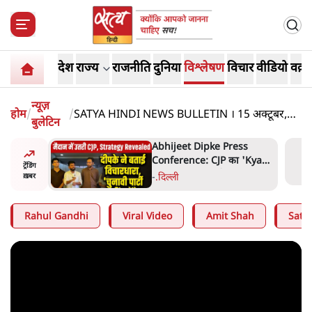
देश
राज्य
राजनीति
दुनिया
विश्लेषण
विचार
वीडियो
वक़्त
न्यूज़
होम
/
/
SATYA HINDI NEWS BULLETIN । 15 अक्टूबर,
बुलेटिन
सुबह 9 बजे की ख़बरें
हा- ' अंडों
Abhijeet Dipke Press
ता सेनानी
Conference: CJP का 'Kya
ट्रेंडिंग
Bolti Public' अभियान, चुनाव
-
.
दिल्ली
ख़बर
नहीं लड़ेगी CJP!
Rahul Gandhi
Viral Video
Amit Shah
Satya