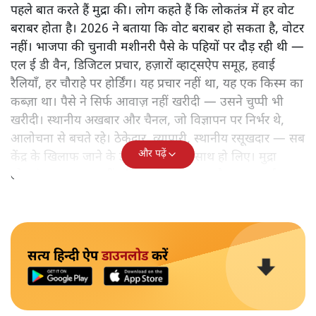
पहले बात करते हैं मुद्रा की। लोग कहते हैं कि लोकतंत्र में हर वोट
बराबर होता है। 2026 ने बताया कि वोट बराबर हो सकता है, वोटर
नहीं। भाजपा की चुनावी मशीनरी पैसे के पहियों पर दौड़ रही थी —
एल ई डी वैन, डिजिटल प्रचार, हज़ारों व्हाट्सऐप समूह, हवाई
रैलियाँ, हर चौराहे पर होर्डिंग। यह प्रचार नहीं था, यह एक किस्म का
कब्ज़ा था। पैसे ने सिर्फ आवाज़ नहीं खरीदी — उसने चुप्पी भी
खरीदी। स्थानीय अखबार और चैनल, जो विज्ञापन पर निर्भर थे,
आलोचना से बचते रहे। ठेकेदार, व्यापारी, स्थानीय रसूखदार — सब
और पढ़ें
केंद्र के खिलाफ जाने के डर से भाजपा के साथ हो लिए। मुद्रा
लोकतंत्र का साधन नहीं रही, वह नियंत्रण का औज़ार बन गई।
सत्य हिन्दी ऐप
डाउनलोड
करें