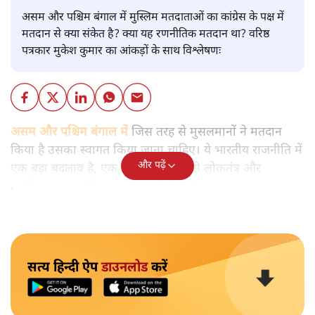
असम और पश्चिम बंगाल में मुस्लिम मतदाताओं का कांग्रेस के पक्ष में
मतदान से क्या संकेत है? क्या यह रणनीतिक मतदान था? वरिष्ठ
पत्रकार मुकेश कुमार का आंकड़ों के साथ विश्लेषणः
असम और पश्चिम बंगाल में
जिस तरह से मुसलमानों ने मतदान
किया है उसका स्वागत किया जाना चाहिए। ये भारतीय राजनीति में
और पढ़ें
एक बड़ा बदलाव है, एक बड़ा मोड़ है। इससे लोकतंत्र और
धर्मनिरपेक्ष राजनीति को बड़ी ऊर्जा मिलेगी।
सत्य हिन्दी ऐप
डाउनलोड
करें