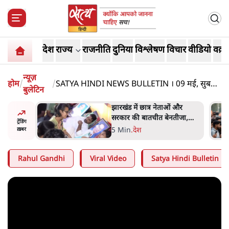
देश
राज्य
राजनीति
दुनिया
विश्लेषण
विचार
वीडियो
वक़्त
न्यूज़
होम
/
/
SATYA HINDI NEWS BULLETIN । 09 मई, सुबह
बुलेटिन
9 बजे की ख़बरें
ess
झारखंड में छात्र नेताओं और
ा 'Kya
सरकार की बातचीत बेनतीजा,
ट्रेंडिंग
न, चुनाव
आंदोलन जारी
5 Min
.
देश
ख़बर
Rahul Gandhi
Viral Video
Satya Hindi Bulletin