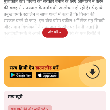
मुलाकात की। विजय को सरकार बनाने के लिए आमंत्रित न करने
की वजह से राज्यपाल के बर्ताव की आलोचना हो रही है। डीएमके
प्रमुख एमके स्टालिन ने साफ शब्दों में कहा है कि विजय की
सरकार बनने दी जाए। इस बीच वरिष्ठ वकील अभिषेक मनु सिंघवी
और तमाम विश्लेषकों ने राज्यपाल के रवैए पर हैरानी जताई है।
और पढ़ें
एआईएडीएमके ने अपने विधायकों को पुड्डुचेरी के एक रिसॉर्ट में
भेज दिया है।
सत्य हिन्दी ऐप
डाउनलोड
करें
सत्य ब्यूरो
सत्य ब्यूरो
की और स्टोरी पढ़ें