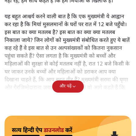
नहीं रहे; हम सीधे कहते हैं कि हम मियांओं के खिलाफ हैं।"
यह बहुत आश्चर्य करने वाली बात है कि एक मुख्यमंत्री ये आह्वान
कर रहा है कि मियांं मुसलमानों के घरों पर रात में 12 बजे पहुँचो।
इस बात का क्या मतलब है? इस बात का क्या क्या मतलब
निकाला जाये? जिन लोगों को मुख्यमंत्री संबोधित करते हुए ये बातें
कह रहे हैं वे इस बात से उन अल्पसंख्यकों को कितना नुकसान
पहुंचा सकते हैं? ऐसा लगता है कि मुख्यमंत्री को बच्चों और
महिलाओं की सुरक्षा से कोई मतलब नहीं है, रात 12 बजे किसी के
घर जाकर उनके बच्चों और महिलाओं को डराकर आप क्या
दिखाना चाहते हैं, कि आप बहुत वीर हैं? मुख्यमंत्री सरमा की घृणा
और पढ़ें
और गैरजिम्मेदाराना ज़बान यहीं नहीं रुकती वो आगे कहते हैं कि
"अगर रिक्शा का किराया 5 रुपये है, तो उन्हें 4 रुपये दो।"
सत्य हिन्दी ऐप
डाउनलोड
करें