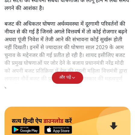
डेटा सेंटरों की स्थापना संबंधी घोषणाओं के लागू होने में लंबा समय
लगने की आशंका है।
बजट की अधिकतर घोषणा अर्थव्यवस्था में दूरगामी परिवर्तनों की
नीयत से की गई हैं जिनसे अगले वित्तवर्ष में तो कोई रोजगार बढ़ने
अथवा पूंजी निवेश में तेजी आने की संभावना कोई सुर्खरू होती
नहीं दिखती। इनमें से ज्यादातर की घोषणा साल 2029 के आम
चुनाव के मद्देनजर की गई प्रतीत हो रही है। शायद इसीलिए बजट
की प्रमुख घोषणाओं पर जोर देने के बजाय प्रधानमंत्री नरेंद्र मोदी
को अपनी बजट प्रतिक्रिया में देश की पहली महिला वित्तमंत्री द्वारा
और पढ़ें
लगातार नौवें बजट की प्रस्तुति को अपनी सरकार की महत्वपूर्ण
उपलब्धि बताने पर मजबूर होना पड़ा।
सत्य हिन्दी ऐप
डाउनलोड
करें