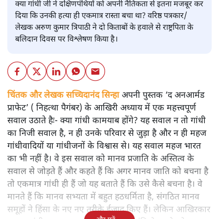
क्या गांधी जी ने दक्षिणपंथियों को अपनी नैतिकता से इतना मजबूर कर
दिया कि उनकी हत्या ही एकमात्र रास्ता बचा था? वरिष्ठ पत्रकार/
लेखक अरुण कुमार त्रिपाठी ने दो किताबों के हवाले से राष्ट्रपिता के
बलिदान दिवस पर विश्लेषण किया है।
चिंतक और लेखक सच्चिदानंद सिन्हा
अपनी पुस्तक ‘द अनआर्मड
प्राफेट’ ( निहत्था पैगंबर) के आखिरी अध्याय में एक महत्त्वपूर्ण
सवाल उठाते हैः- क्या गांधी कामयाब होंगे? यह सवाल न तो गांधी
का निजी सवाल है, न ही उनके परिवार से जुड़ा है और न ही महज
गांधीवादियों या गांधीजनों के विश्वास से। यह सवाल महज भारत
का भी नहीं है। वे इस सवाल को मानव प्रजाति के अस्तित्व के
सवाल से जोड़ते हैं और कहते हैं कि अगर मानव जाति को बचना है
तो एकमात्र गांधी ही हैं जो यह बताते हैं कि उसे कैसे बचना है। वे
मानते हैं कि मानव सभ्यता में बहुत हठधर्मिता है, संगठित मानव
समूहों ने हिंसा के नए नए तरीके ईजाद किए हैं। लेकिन आखिरकार