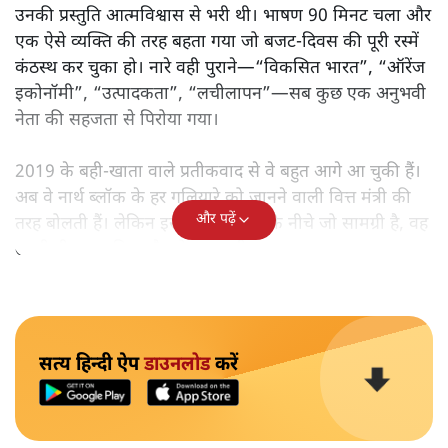
उनकी प्रस्तुति आत्मविश्वास से भरी थी। भाषण 90 मिनट चला और
एक ऐसे व्यक्ति की तरह बहता गया जो बजट‑दिवस की पूरी रस्में
कंठस्थ कर चुका हो। नारे वही पुराने—“विकसित भारत”, “ऑरेंज
इकोनॉमी”, “उत्पादकता”, “लचीलापन”—सब कुछ एक अनुभवी
नेता की सहजता से पिरोया गया।
2019 के बही‑खाता वाले प्रतीकवाद से वे बहुत आगे आ चुकी हैं।
अब वे नार्थ ब्लॉक के हर गलियारे को जानने वाली वित्त मंत्री की
और पढ़ें
तरह बोलती हैं। लेकिन इस आत्मविश्वास के नीचे जो सामग्री है, वह
उतनी ही अनुमानित और दोहराव भरी।
सत्य हिन्दी ऐप
डाउनलोड
करें