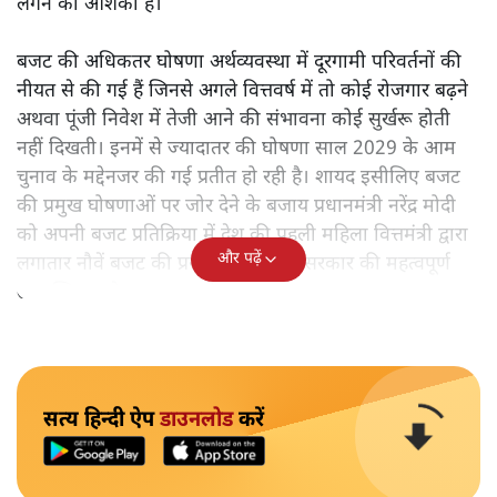
लगने की आशंका है।
बजट की अधिकतर घोषणा अर्थव्यवस्था में दूरगामी परिवर्तनों की
नीयत से की गई हैं जिनसे अगले वित्तवर्ष में तो कोई रोजगार बढ़ने
अथवा पूंजी निवेश में तेजी आने की संभावना कोई सुर्खरू होती
नहीं दिखती। इनमें से ज्यादातर की घोषणा साल 2029 के आम
चुनाव के मद्देनजर की गई प्रतीत हो रही है। शायद इसीलिए बजट
की प्रमुख घोषणाओं पर जोर देने के बजाय प्रधानमंत्री नरेंद्र मोदी
को अपनी बजट प्रतिक्रिया में देश की पहली महिला वित्तमंत्री द्वारा
और पढ़ें
लगातार नौवें बजट की प्रस्तुति को अपनी सरकार की महत्वपूर्ण
उपलब्धि बताने पर मजबूर होना पड़ा।
सत्य हिन्दी ऐप
डाउनलोड
करें