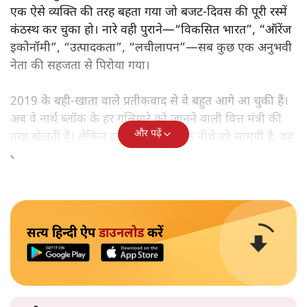
एक ऐसे व्यक्ति की तरह बहता गया जो बजट‑दिवस की पूरी रस्में
कंठस्थ कर चुका हो। नारे वही पुराने—“विकसित भारत”, “ऑरेंज
इकोनॉमी”, “उत्पादकता”, “लचीलापन”—सब कुछ एक अनुभवी
नेता की सहजता से पिरोया गया।
2019 के बही‑खाता वाले प्रतीकवाद से वे बहुत आगे आ चुकी हैं।
अब वे नार्थ ब्लॉक के हर गलियारे को जानने वाली वित्त मंत्री की
और पढ़ें
तरह बोलती हैं। लेकिन इस आत्मविश्वास के नीचे जो सामग्री है, वह
उतनी ही अनुमानित और दोहराव भरी।
सत्य हिन्दी ऐप
डाउनलोड
करें