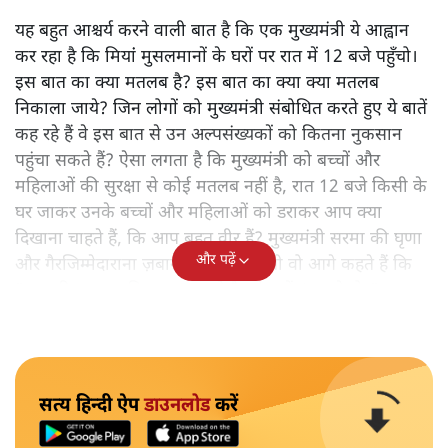
यह बहुत आश्चर्य करने वाली बात है कि एक मुख्यमंत्री ये आह्वान
कर रहा है कि मियांं मुसलमानों के घरों पर रात में 12 बजे पहुँचो।
इस बात का क्या मतलब है? इस बात का क्या क्या मतलब
निकाला जाये? जिन लोगों को मुख्यमंत्री संबोधित करते हुए ये बातें
कह रहे हैं वे इस बात से उन अल्पसंख्यकों को कितना नुकसान
पहुंचा सकते हैं? ऐसा लगता है कि मुख्यमंत्री को बच्चों और
महिलाओं की सुरक्षा से कोई मतलब नहीं है, रात 12 बजे किसी के
घर जाकर उनके बच्चों और महिलाओं को डराकर आप क्या
दिखाना चाहते हैं, कि आप बहुत वीर हैं? मुख्यमंत्री सरमा की घृणा
और पढ़ें
और गैरजिम्मेदाराना ज़बान यहीं नहीं रुकती वो आगे कहते हैं कि
"अगर रिक्शा का किराया 5 रुपये है, तो उन्हें 4 रुपये दो।"
सत्य हिन्दी ऐप
डाउनलोड
करें