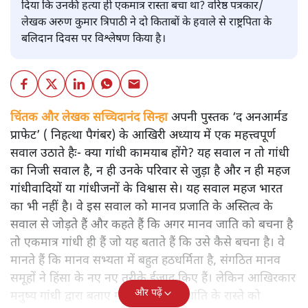
दिया कि उनकी हत्या ही एकमात्र रास्ता बचा था? वरिष्ठ पत्रकार/
लेखक अरुण कुमार त्रिपाठी ने दो किताबों के हवाले से राष्ट्रपिता के
बलिदान दिवस पर विश्लेषण किया है।
चिंतक और लेखक सच्चिदानंद सिन्हा
अपनी पुस्तक ‘द अनआर्मड
प्राफेट’ ( निहत्था पैगंबर) के आखिरी अध्याय में एक महत्त्वपूर्ण
सवाल उठाते हैः- क्या गांधी कामयाब होंगे? यह सवाल न तो गांधी
का निजी सवाल है, न ही उनके परिवार से जुड़ा है और न ही महज
गांधीवादियों या गांधीजनों के विश्वास से। यह सवाल महज भारत
का भी नहीं है। वे इस सवाल को मानव प्रजाति के अस्तित्व के
सवाल से जोड़ते हैं और कहते हैं कि अगर मानव जाति को बचना है
तो एकमात्र गांधी ही हैं जो यह बताते हैं कि उसे कैसे बचना है। वे
मानते हैं कि मानव सभ्यता में बहुत हठधर्मिता है, संगठित मानव
समूहों ने हिंसा के नए नए तरीके ईजाद किए हैं। लेकिन आखिरकार
और पढ़ें
मनुष्य गांधी द्वारा बताए गए अहिंसा और शांति के रास्ते को