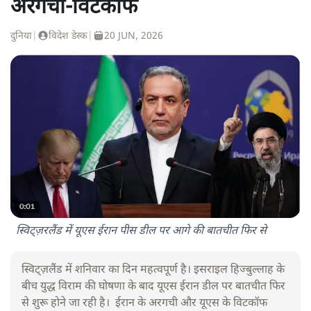
अरगची-विटकॉफ
दुनिया
|
विदेश डेस्क
|
20 JUN, 2026
स्विट्ज़रलैंड में यूएस ईरान पीस डील पर आगे की बातचीत फिर से
स्विट्ज़लैंड में शनिवार का दिन महत्वपूर्ण है। इसराइल हिज्बुल्लाह के
बीच युद्ध विराम की घोषणा के बाद यूएस ईरान डील पर बातचीत फिर
से शुरू होने जा रही है। ईरान के अरगची और यूएस के विटकॉफ