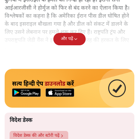
दुनिया में इसराइल के हमले की निन्दा हो रही है। ईरानी सेना
आईआरजीसी ने होर्मुज को फिर से बंद करने का ऐलान किया है।
विश्लेषकों का कहना है कि अमेरिका ईरान पीस डील घोषित होने
के बाद इसराइल बौखला गया है और डील को संकट में डालने के
लिए उसने लेबनान पर हमले शुरू कर दिए हैं। राष्ट्रपति ट्रंप और
और पढ़ें
उपराष्ट्रपति जेडी वैंस ने इसराइल को इस तरह की हरकत के लिए
फटकार लगाई।
सत्य हिन्दी ऐप
डाउनलोड
करें
विदेश डेस्क
विदेश डेस्क
की और स्टोरी पढ़ें