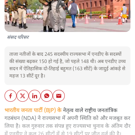
संसद परिसर
ताजा नतीजों के बाद 245 सदस्यीय राज्यसभा में एनडीए के सदस्यों
की संख्या बढ़कर 150 हो गई है, जो पहले 148 थी। अब एनडीए उच्च
सदन में ऐतिहासिक दो-तिहाई बहुमत (163 सीटें) के जादुई आंकड़े से
महज 13 सीटें दूर है।
भारतीय जनता पार्टी (BJP) के
नेतृत्व वाले राष्ट्रीय जनतांत्रिक
गठबंधन (NDA) ने राज्यसभा में अपनी स्थिति को और मजबूत कर
लिया है। कल गुरुवार तक संपन्न हुए राज्यसभा चुनाव के अंतिम दौर
में एनडीए ने कुल 26 सीटों में से 19 सीटों पर जीत दर्ज की है।