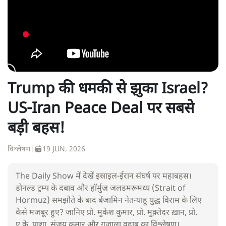
Trump की धमकी से झुका Israel?
US-Iran Peace Deal पर सबसे
बड़ी बहस!
विश्लेषण
|
19 JUN, 2026
The Daily Show में देखें इस्राइल-ईरान संघर्ष पर महाबहस।
डोनल्ड ट्रम्प के दबाव और हॉर्मुज़ जलडमरूमध्य (Strait of
Hormuz) समझौते के बाद बेंजामिन नेतन्याहू युद्ध विराम के लिए
कैसे मजबूर हुए? जानिए प्रो. मुकेश कुमार, प्रो. मुक़्तेदर ख़ान, प्रो.
ए.के. पाशा, संजय कुमार और ग़ज़ाला वहाब का विश्लेषण।