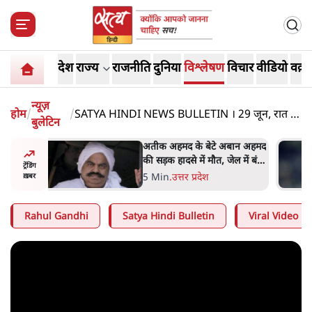
देश
राज्य
राजनीति
दुनिया
विश्लेषण
विचार
वीडियो
वक़्त
न्यूज़
होम
/
/
SATYA HINDI NEWS BULLETIN । 29 जून, रात 8
बुलेटिन
बजे तक की ख़बरें
अबान अहमद
शेख हसीना की प्रेस कॉन्फ्रेंस में
ेल में बंद
शामिल हुए क्रिकेटर शाकिब अल
ट्रेंडिंग
हसन के घर पर पेट्रोल बम से हमला
5 Min
.
दुनिया
ख़बर
Rahul Gandhi
Satya Hindi Bulletin
Viral Video