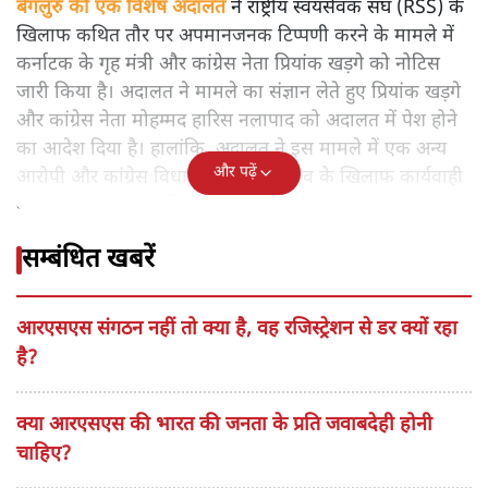
बेंगलुरु की एक विशेष अदालत
ने राष्ट्रीय स्वयंसेवक संघ (RSS) के
खिलाफ कथित तौर पर अपमानजनक टिप्पणी करने के मामले में
कर्नाटक के गृह मंत्री और कांग्रेस नेता प्रियांक खड़गे को नोटिस
जारी किया है। अदालत ने मामले का संज्ञान लेते हुए प्रियांक खड़गे
और कांग्रेस नेता मोहम्मद हारिस नलापाद को अदालत में पेश होने
का आदेश दिया है। हालांकि, अदालत ने इस मामले में एक अन्य
और पढ़ें
आरोपी और कांग्रेस विधायक दिनेश गुंडू राव के खिलाफ कार्यवाही
को समाप्त (ड्रॉप) कर दिया है।
सम्बंधित खबरें
आरएसएस संगठन नहीं तो क्या है, वह रजिस्ट्रेशन से डर क्यों रहा
है?
क्या आरएसएस की भारत की जनता के प्रति जवाबदेही होनी
चाहिए?