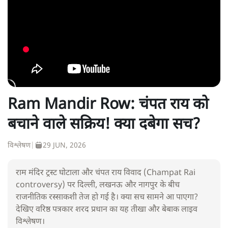
Ram Mandir Row: चंपत राय को
बचाने वाले सक्रिय! क्या दबेगा सच?
विश्लेषण
|
29 JUN, 2026
राम मंदिर ट्रस्ट घोटाला और चंपत राय विवाद (Champat Rai
controversy) पर दिल्ली, लखनऊ और नागपुर के बीच
राजनीतिक रस्साकशी तेज हो गई है। क्या सच सामने आ पाएगा?
देखिए वरिष्ठ पत्रकार शरद प्रधान का यह तीखा और बेबाक लाइव
विश्लेषण।