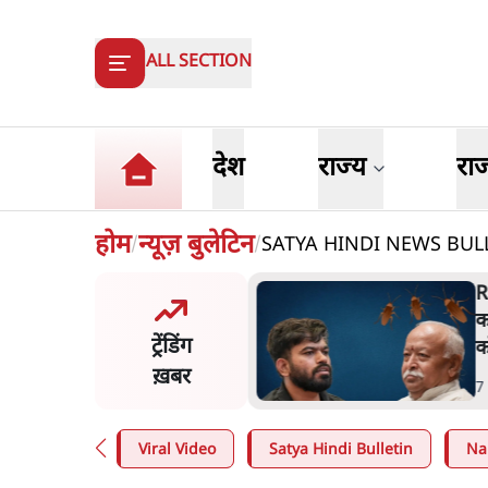
ALL SECTION
देश
राज्य
रा
होम
न्यूज़ बुलेटिन
SATYA HINDI NEWS BULLETI
/
/
विवादः आप के पीएम आवास
R
 को रोका, धरने पर बैठे
क
ट्रेंडिंग
ीवाल-सिसोदिया
क
ख़बर
n
.
देश
7
Viral Video
Satya Hindi Bulletin
Na