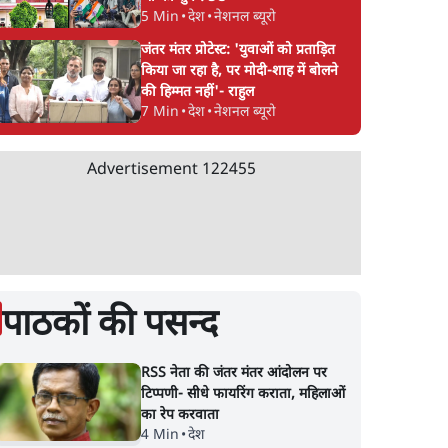
5 Min
•
देश
•
नेशनल ब्यूरो
जंतर मंतर प्रोटेस्ट: 'युवाओं को प्रताड़ित
किया जा रहा है, पर मोदी-शाह में बोलने
की हिम्मत नहीं'- राहुल
7 Min
•
देश
•
नेशनल ब्यूरो
Advertisement
122455
पाठकों की पसन्द
RSS नेता की जंतर मंतर आंदोलन पर
टिप्पणी- सीधे फायरिंग कराता, महिलाओं
का रेप करवाता
4 Min
•
देश