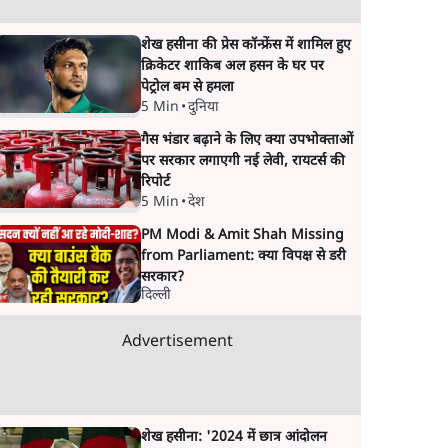
शेख हसीना की प्रेस कॉन्फ्रेंस में शामिल हुए
क्रिकेटर शाकिब अल हसन के घर पर
पेट्रोल बम से हमला
5 Min
•
दुनिया
गैस भंडार बढ़ाने के लिए क्या उपभोक्ताओं
पर सरकार लगाएगी नई लेवी, रायटर्स की
रिपोर्ट
5 Min
•
देश
PM Modi & Amit Shah Missing
from Parliament: क्या विपक्ष से डरी
सरकार?
दिल्ली
Advertisement
शेख हसीना: '2024 में छात्र आंदोलन