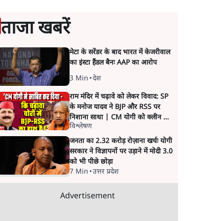
ताजा खबरें
मेटा के सरेंडर के बाद भारत में केजरीवाल
का इंस्टा हैंडल बैनः AAP का आरोप
3 Min
•
देश
राम मंदिर में चढ़ावे को लेकर विवाद: SP
के मनोज यादव ने BJP और RSS पर
निशाना साधा | CM योगी को क्लीन चिट
विश्लेषण
मिली
जनता का 2.32 करोड़ रोज़ाना खर्चः योगी
सरकार ने विज्ञापनों पर उड़ाने में मोदी 3.0
को भी पीछे छोड़ा
7 Min
•
उत्तर प्रदेश
Advertisement