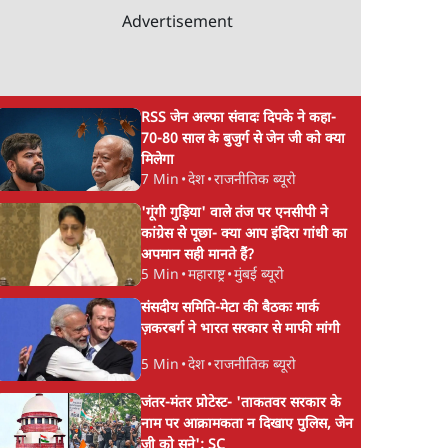
Advertisement
RSS जेन अल्फा संवादः दिपके ने कहा-
70-80 साल के बुजुर्ग से जेन जी को क्या
मिलेगा
7 Min
•
देश
•
राजनीतिक ब्यूरो
'गूंगी गुड़िया' वाले तंज पर एनसीपी ने
कांग्रेस से पूछा- क्या आप इंदिरा गांधी का
अपमान सही मानते हैं?
5 Min
•
महाराष्ट्र
•
मुंबई ब्यूरो
संसदीय समिति-मेटा की बैठकः मार्क
ज़करबर्ग ने भारत सरकार से माफी मांगी
5 Min
•
देश
•
राजनीतिक ब्यूरो
जंतर-मंतर प्रोटेस्ट- 'ताकतवर सरकार के
नाम पर आक्रामकता न दिखाए पुलिस, जेन
जी को सुने': SC