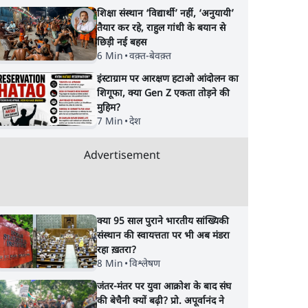
शिक्षा संस्थान ‘विद्यार्थी’ नहीं, ‘अनुयायी’
तैयार कर रहे, राहुल गांधी के बयान से
छिड़ी नई बहस
6 Min
•
वक़्त-बेवक़्त
इंस्टाग्राम पर आरक्षण हटाओ आंदोलन का
शिगूफा, क्या Gen Z एकता तोड़ने की
s
जनता का 2.32 करोड़
शेख हसीना की प्रेस कॉन्फ्
मुहिम?
सुबह 9
रोज़ाना खर्चः योगी सरकार ने
में शामिल हुए क्रिकेटर
7 Min
•
देश
विज्ञापनों पर उड़ाने में मोदी
शाकिब अल हसन के घर
3.0 को भी पीछे छोड़ा
पेट्रोल बम से हमला
Advertisement
क्या 95 साल पुराने भारतीय सांख्यिकी
संस्थान की स्वायत्तता पर भी अब मंडरा
रहा ख़तरा?
8 Min
•
विश्लेषण
जंतर-मंतर पर युवा आक्रोश के बाद संघ
की बेचैनी क्यों बढ़ी? प्रो. अपूर्वानंद ने