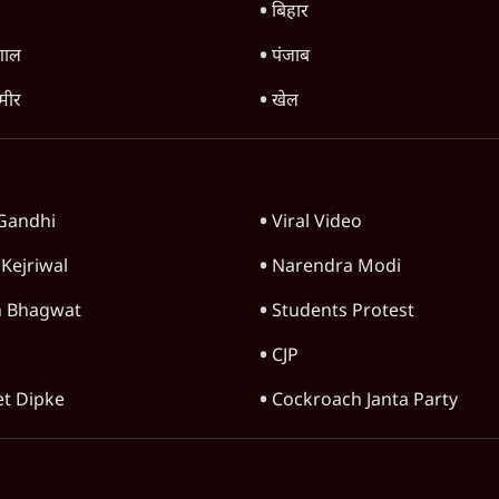
बिहार
ंगाल
पंजाब
्मीर
खेल
Gandhi
Viral Video
 Kejriwal
Narendra Modi
 Bhagwat
Students Protest
CJP
et Dipke
Cockroach Janta Party