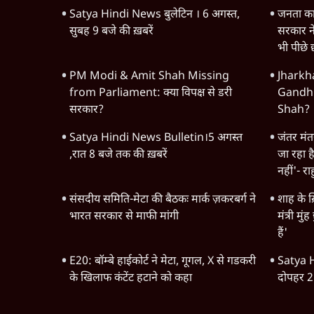
Satya Hindi News बुलेटिन । 6 अगस्त,
जनता का 
सुबह 9 बजे की ख़बरें
सरकार ने 
भी पीछे छ
PM Modi & Amit Shah Missing
Jharkh
from Parliament: क्या विपक्ष से डरी
Gandhi'
सरकार?
Shah? 
Satya Hindi News Bulletin।5 अगस्त
जंतर मंतर
,रात 8 बजे तक की ख़बरें
जा रहा ह
नहीं'- रा
संसदीय समिति-मेटा की बैठकः मार्क ज़करबर्ग ने
शाह के ख़
भारत सरकार से माफी मांगी
मंत्री मुं
हैं'
E20: बॉम्बे हाईकोर्ट ने मेटा, गूगल, X से गडकरी
Satya H
के खिलाफ कंटेंट हटाने को कहा
दोपहर 2 