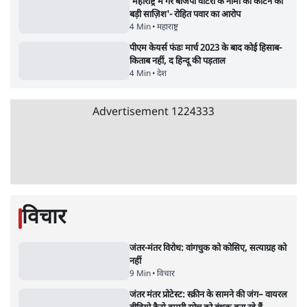
उलटबांसीः राष्ट्र के चरित्र की मरम्मत जारी है
11 Min
•
व्यंग्य/उलटबाँसी
•
मुकेश कुमार
Advertisement
भागवत बोले- 'जेन ज़ी पर आँख मूंदकर भरोसा,
आंदोलन देश-विरोधी नहीं'; अतुल लिमये बोले थे-
'एंटी नेशनल'
6 Min
•
देश
•
नेशनल ब्यूरो
अतीक अहमद के बेटे अबान अहमद की सड़क हादसे
में मौत, जेल में बंद भाई से मिलने जा रहे थे
5 Min
•
उत्तर प्रदेश
•
लखनऊ ब्यूरो
झारखंड के आंदोलनकारी छात्रों ने दबाव बढ़ाया,
सीएम हेमंत सोरेन का इस्तीफा मांगा, 10 को घेरेंगे