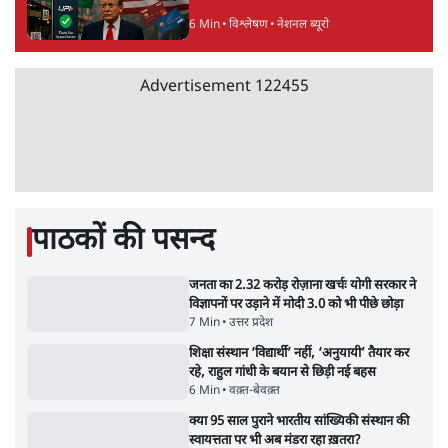
को बरबाद कर रहा है इथेनॉल': राहुल
5 Min
•
देश
Advertisement
UPI पर प्रस्तावित शुल्क के पीछे ट्रंप का दबाव?
वीजा-मास्टरकार्ड को फायदा पहुँचाने की चर्चा
6 Min
•
विश्लेषण
मार्क ज़करबर्ग का माफीनामाः ये बहुत अंदर की बात
है
9 Min
•
विश्लेषण
ताजा वीडियो