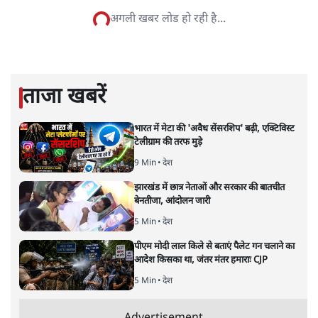
सत्य हिन्दी ऐप
डाउनलोड
करें
हेमंत कुमार झा
हेमंत कुमार झा
की और स्टोरी पढ़ें
एक और आंदोलन की भ्रूण हत्या!
विचार
|
राकेश अचल
|
29 MAR, 2025