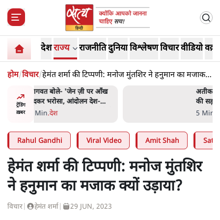
देश
राज्य
राजनीति
दुनिया
विश्लेषण
विचार
वीडियो
वक़्त
होम
/
विचार
/
हेमंत शर्मा की टिप्पणी: मनोज मुंतशिर ने हनुमान का मजाक
क्यों उड़ाया?
 पर आँख
अतीक अहमद के बेटे अबान अहमद
 देश-
की सड़क हादसे में मौत, जेल में बंद
ट्रेंडिंग
ये बोले थे-
भाई से मिलने जा रहे थे
5 Min
.
उत्तर प्रदेश
ख़बर
Rahul Gandhi
Viral Video
Amit Shah
Satya
हेमंत शर्मा की टिप्पणी: मनोज मुंतशिर
ने हनुमान का मजाक क्यों उड़ाया?
विचार
|
हेमंत शर्मा
|
29 JUN, 2023