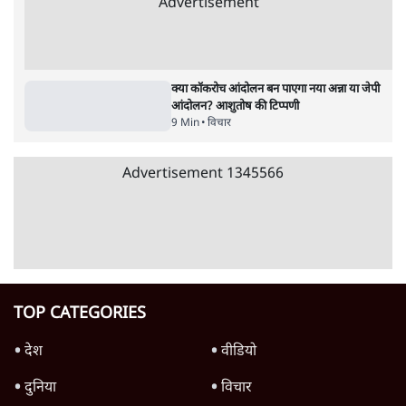
जनता का 2.32 करोड़ रोज़ाना खर्चः योगी सरकार ने
विज्ञापनों पर उड़ाने में मोदी 3.0 को भी पीछे छोड़ा
7 Min
•
उत्तर प्रदेश
शिक्षा संस्थान ‘विद्यार्थी’ नहीं, ‘अनुयायी’ तैयार कर
रहे, राहुल गांधी के बयान से छिड़ी नई बहस
6 Min
•
वक़्त-बेवक़्त
क्या 95 साल पुराने भारतीय सांख्यिकी संस्थान की
स्वायत्तता पर भी अब मंडरा रहा ख़तरा?
8 Min
•
विश्लेषण
Advertisement
उलटबांसीः राष्ट्र के चरित्र की मरम्मत जारी है
11 Min
•
व्यंग्य/उलटबाँसी
जंतर-मंतर पर युवा आक्रोश के बाद संघ की बेचैनी
क्यों बढ़ी? प्रो. अपूर्वानंद ने बताईं 5 बड़ी वजहें
7 Min
•
विश्लेषण
मैं अपने सारे सर्टिफिकेट दिखाने को तैयार, मोदी जी