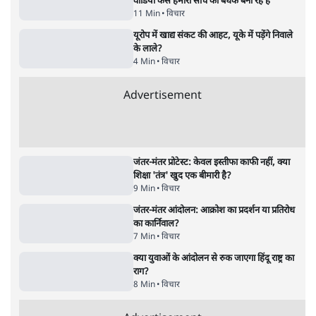
विधानसभा
4 Min
•
झारखंड
•
सत्य ब्यूरो
कॉकरोच जनता पार्टी ने की देशव्यापी अभियान की
घोषणा- 'क्या बोलती पब्लिक'
4 Min
•
देश
•
राजनीतिक ब्यूरो
UPI पर प्रस्तावित शुल्क के पीछे ट्रंप का दबाव?
वीजा-मास्टरकार्ड को फायदा पहुँचाने की चर्चा
6 Min
•
विश्लेषण
•
नेशनल ब्यूरो
Advertisement
122455
पाठकों की पसन्द