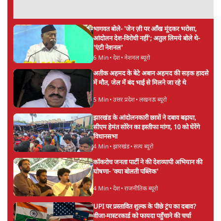
बेनतीजा, आंदोलन जारी
5 Min
•
देश
पीएम मोदी लाल किले से बताएं पैलेट गन चलाने का
आदेश किसका था, जंतर मंतर हमाराः CJP
5 Min
•
देश
Advertisement
सुखबीर बादल और पीएम मोदी मिले, पंजाब चुनाव से
पहले बीजेपी-अकाली दल गठबंधन की अटकलें तेज
6 Min
•
पंजाब
संसद में क्या FCRA बिल पेश कर सकते हैं शाह?
कांग्रेस ने अपने सांसदों के लिए जारी किया व्हिप
6 Min
•
देश
'E20- दाल में काला नहीं, पूरी दाल ही काली; वाहनों