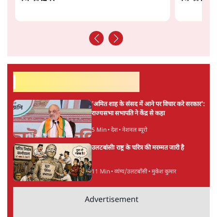
राकेश अचल
राकेश अचल
की और स्टोरी पढ़ें
अगली खबर लोड हो रही है...
ताजा खबरें
भारत में मेटा की 'अवैध सेंसरशिप' बढ़ी, एक्टिविस्ट
टेलीग्राम की तरफ मुड़े
9 Min
•
देश
झारखंड में छात्र नेताओं और सरकार की बातचीत