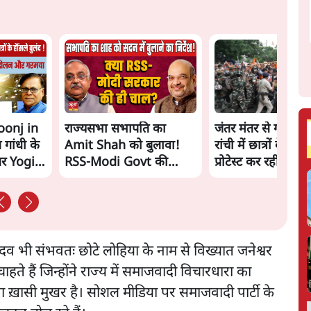
oonj in
राज्यसभा सभापति का
जंतर मंतर से गायब
गांधी के
Amit Shah को बुलावा!
रांची में छात्रों के लिए 
पर Yogi
RSS-Modi Govt की
प्रोटेस्ट कर रही है
चाल? Chairman का
Amit Shah को सदन में
बयान देने का संकेत क्यों?
Senior journalist
Vinod Agnihotri ने इसे
दव भी संभवतः छोटे लोहिया के नाम से विख्यात जनेश्वर
Modi Government और
ते हैं जिन्होंने राज्य में समाजवादी विचारधारा का
RSS की संभावित
सपा ख़ासी मुखर है। सोशल मीडिया पर समाजवादी पार्टी के
strategy से जोड़कर बड़ा