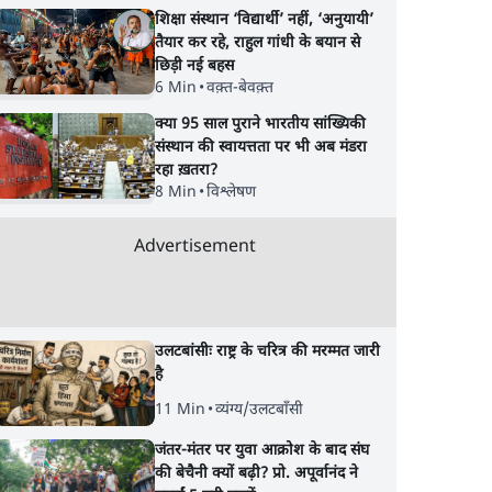
शिक्षा संस्थान ‘विद्यार्थी’ नहीं, ‘अनुयायी’
तैयार कर रहे, राहुल गांधी के बयान से
छिड़ी नई बहस
6 Min
•
वक़्त-बेवक़्त
क्या 95 साल पुराने भारतीय सांख्यिकी
संस्थान की स्वायत्तता पर भी अब मंडरा
रहा ख़तरा?
8 Min
•
विश्लेषण
Advertisement
उलटबांसीः राष्ट्र के चरित्र की मरम्मत जारी
है
11 Min
•
व्यंग्य/उलटबाँसी
जंतर-मंतर पर युवा आक्रोश के बाद संघ
की बेचैनी क्यों बढ़ी? प्रो. अपूर्वानंद ने