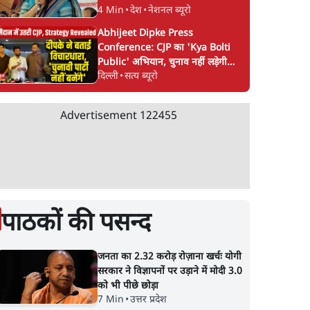
4 Min
•
देश
•
नेशनल ब्यूरो
Abhijeet Dipke Press
Conference: CJP का 'Kya Bolti
Public' अभियान, चुनाव नहीं लड़ेगी
दिल्ली
•
सत्य ब्यूरो
CJP!
Advertisement
122455
पाठकों की पसन्द
जनता का 2.32 करोड़ रोज़ाना खर्चः योगी
सरकार ने विज्ञापनों पर उड़ाने में मोदी 3.0
को भी पीछे छोड़ा
7 Min
•
उत्तर प्रदेश