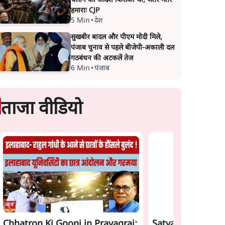
चलाने का आदेश किसका था, जंतर मंतर
हमाराः CJP
5 Min
•
देश
सुखबीर बादल और पीएम मोदी मिले,
पंजाब चुनाव से पहले बीजेपी-अकाली दल
गठबंधन की अटकलें तेज
6 Min
•
पंजाब
ताजा वीडियो
Chhatron Ki Goonj in Prayagraj:
Satya Hindi News 