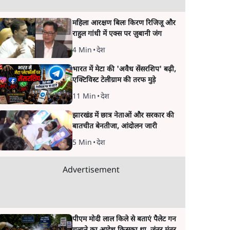
महिला आरक्षण बिलः किरण रिजिजू और
राहुल गांधी में एक्स पर ज़ुबानी जंग
4 Min
•
देश
भारत में मेटा की 'अवैध सेंसरशिप' बढ़ी,
एक्टिविस्ट टेलीग्राम की तरफ मुड़े
11 Min
•
देश
झारखंड में छात्र नेताओं और सरकार की
बातचीत बेनतीजा, आंदोलन जारी
5 Min
•
देश
Advertisement
पीएम मोदी लाल किले से बताएं पैलेट गन