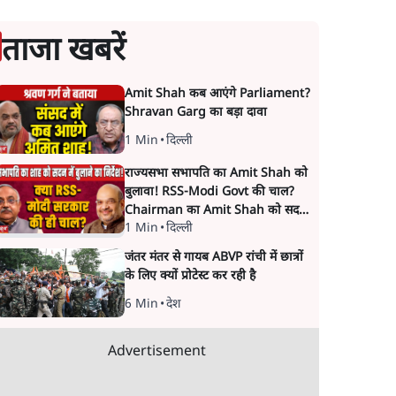
ताजा खबरें
Amit Shah कब आएंगे Parliament?
Shravan Garg का बड़ा दावा
1 Min
•
दिल्ली
राज्यसभा सभापति का Amit Shah को
बुलावा! RSS-Modi Govt की चाल?
Chairman का Amit Shah को सदन
1 Min
•
दिल्ली
में बयान देने का संकेत क्यों? Senior
journalist Vinod Agnihotri ने इसे
जंतर मंतर से गायब ABVP रांची में छात्रों
Modi Government और RSS की
के लिए क्यों प्रोटेस्ट कर रही है
संभावित strategy से जोड़कर बड़ा
सवाल उठाया है।
6 Min
•
देश
Advertisement