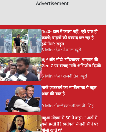
Advertisement
'E20- दाल में काला नहीं, पूरी दाल ही
काली; वाहनों को बरबाद कर रहा है
इथेनॉल': राहुल
5 Min
•
देश
•
नेशनल ब्यूरो
BJP और मोदी ‘गॉडफादर’ भागवत की
Gen Z पर सलाह मानेंः अभिजीत दिपके
5 Min
•
देश
•
राजनीतिक ब्यूरो
मार्क ज़करबर्ग का माफीनामाः ये बहुत
अंदर की बात है
9 Min
•
विश्लेषण
•
शीतल पी. सिंह
महुआ मोइत्रा से SC ने कहा- ' अंडों से
क्यों डरती हैं? स्वतंत्रता सेनानी सीने पर
गोली खाते थे'