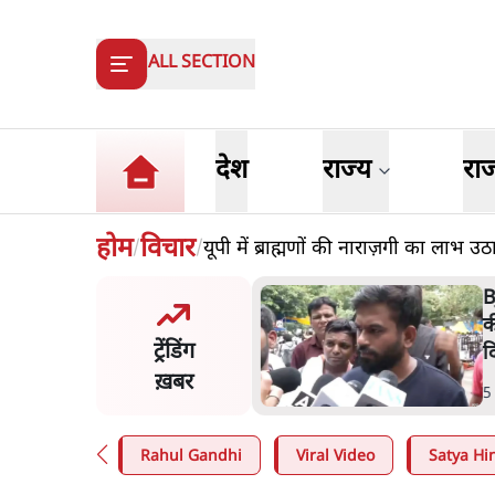
ALL SECTION
देश
राज्य
रा
होम
विचार
यूपी में ब्राह्मणों की नाराज़गी का लाभ उठ
/
/
 दाल में काला नहीं, पूरी दाल ही
B
 वाहनों को बरबाद कर रहा है
क
ट्रेंडिंग
ल': राहुल
द
ख़बर
n
.
देश
5
Rahul Gandhi
Viral Video
Satya Hin