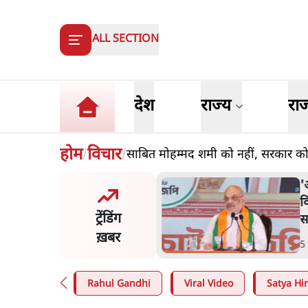
ALL SECTION
देश
राज्य
रा
होम
विचार
साबित मोहम्मद शमी को नहीं, सरकार को
/
/
त शाह के संसद में आने पर
ज
र करे सरकार': राज्यसभा
य
ट्रेंडिंग
ि ने केंद्र से कहा
म
ख़बर
n
.
देश
7
Rahul Gandhi
Viral Video
Satya Hin