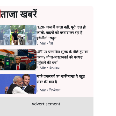
ताजा खबरें
'E20- दाल में काला नहीं, पूरी दाल ही
काली; वाहनों को बरबाद कर रहा है
इथेनॉल': राहुल
5 Min
•
देश
UPI पर प्रस्तावित शुल्क के पीछे ट्रंप का
दबाव? वीजा-मास्टरकार्ड को फायदा
पहुँचाने की चर्चा
6 Min
•
विश्लेषण
मार्क ज़करबर्ग का माफीनामाः ये बहुत
अंदर की बात है
9 Min
•
विश्लेषण
Advertisement