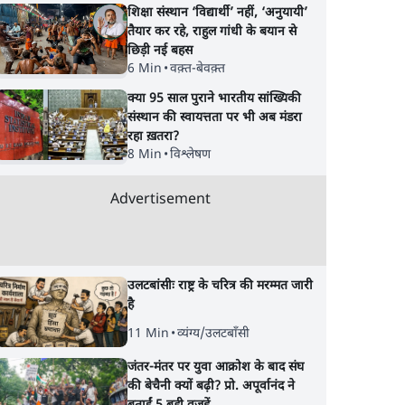
शिक्षा संस्थान ‘विद्यार्थी’ नहीं, ‘अनुयायी’
तैयार कर रहे, राहुल गांधी के बयान से
छिड़ी नई बहस
6 Min
•
वक़्त-बेवक़्त
क्या 95 साल पुराने भारतीय सांख्यिकी
संस्थान की स्वायत्तता पर भी अब मंडरा
रहा ख़तरा?
8 Min
•
विश्लेषण
Advertisement
उलटबांसीः राष्ट्र के चरित्र की मरम्मत जारी
है
11 Min
•
व्यंग्य/उलटबाँसी
जंतर-मंतर पर युवा आक्रोश के बाद संघ
की बेचैनी क्यों बढ़ी? प्रो. अपूर्वानंद ने