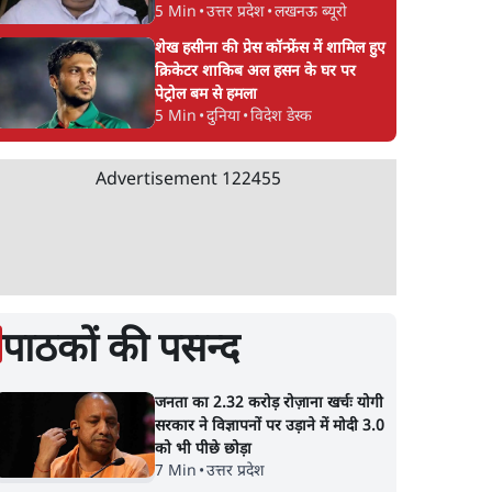
5 Min
•
उत्तर प्रदेश
•
लखनऊ ब्यूरो
शेख हसीना की प्रेस कॉन्फ्रेंस में शामिल हुए
क्रिकेटर शाकिब अल हसन के घर पर
पेट्रोल बम से हमला
5 Min
•
दुनिया
•
विदेश डेस्क
Advertisement
122455
पाठकों की पसन्द
जनता का 2.32 करोड़ रोज़ाना खर्चः योगी
सरकार ने विज्ञापनों पर उड़ाने में मोदी 3.0
को भी पीछे छोड़ा
7 Min
•
उत्तर प्रदेश