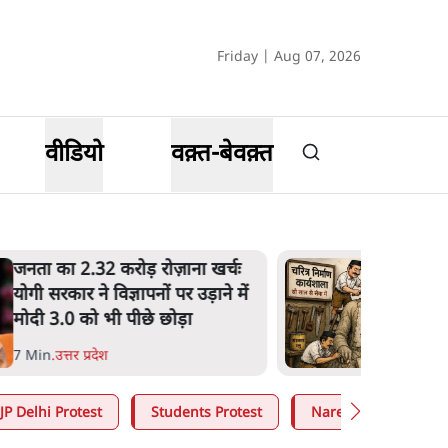
Friday | Aug 07, 2026
वीडियो
वक़्त-बेवक़्त
उलटबांसीः राष्ट्र के चरित्र की मरम्मत
जारी है
11 Min
.
व्यंग्य/उलटबाँसी
JP Delhi Protest
Students Protest
Narendra Modi