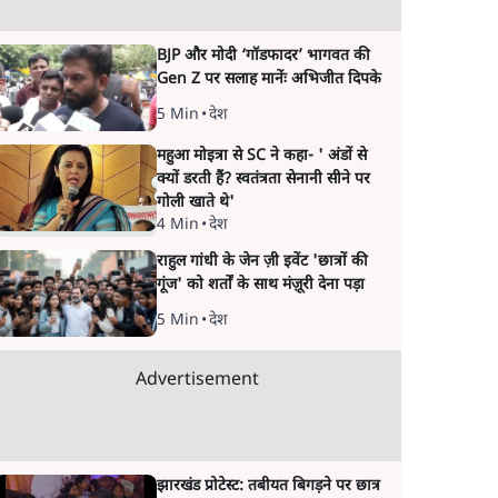
BJP और मोदी ‘गॉडफादर’ भागवत की
Gen Z पर सलाह मानेंः अभिजीत दिपके
5 Min
•
देश
महुआ मोइत्रा से SC ने कहा- ' अंडों से
क्यों डरती हैं? स्वतंत्रता सेनानी सीने पर
गोली खाते थे'
4 Min
•
देश
राहुल गांधी के जेन ज़ी इवेंट 'छात्रों की
गूंज' को शर्तों के साथ मंज़ूरी देना पड़ा
5 Min
•
देश
Advertisement
झारखंड प्रोटेस्ट: तबीयत बिगड़ने पर छात्र