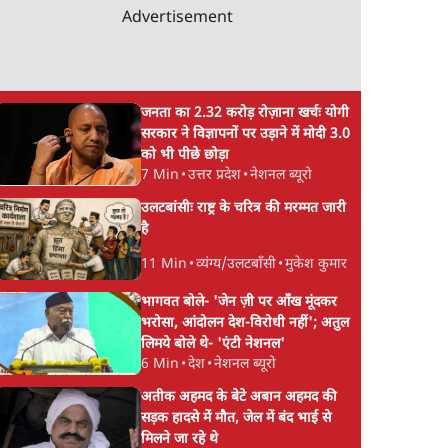
Advertisement
Satya Hindi News
Gen Z Rejects Mo
Bulletin। 7 अगस्त ,रात 8
Bhagwat & Modi! 
बजे तक की ख़बरें
Game Plan Backfi
जनता का 2.32 करोड़ रोज़ाना खर्चः योगी
सरकार ने विज्ञापनों पर उड़ाने में मोदी 3.0
को भी पीछे छोड़ा
7 Min
•
उत्तर प्रदेश
•
नेशनल ब्यूरो
च आया
उलटबांसीः राष्ट्र के चरित्र की मरम्मत जारी
है
11 Min
•
व्यंग्य/उलटबाँसी
•
मुकेश कुमार
भागवत बोले- 'जेन ज़ी पर आँख मूंदकर
भरोसा, आंदोलन देश-विरोधी नहीं'; अतुल
लिमये बोले थे- 'एंटी नेशनल'
6 Min
•
देश
•
नेशनल ब्यूरो
अतीक अहमद के बेटे अबान अहमद की
सड़क हादसे में मौत, जेल में बंद भाई से
मिलने जा रहे थे