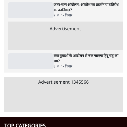
शिक्षा संस्थान ‘विद्यार्थी’ नहीं, ‘अनुयायी’ तैयार कर
रहे, राहुल गांधी के बयान से छिड़ी नई बहस
6 Min
•
वक़्त-बेवक़्त
क्या 95 साल पुराने भारतीय सांख्यिकी संस्थान की
स्वायत्तता पर भी अब मंडरा रहा ख़तरा?
8 Min
•
विश्लेषण
Advertisement
उलटबांसीः राष्ट्र के चरित्र की मरम्मत जारी है
11 Min
•
व्यंग्य/उलटबाँसी
Parliament LIVE | हंगामे के बीच फिर शुरू हुई
संसद | 2 Bills Today
दिल्ली
मैं अपने सारे सर्टिफिकेट दिखाने को तैयार, मोदी जी