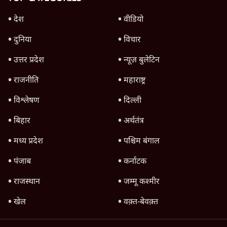
भी अपनी डिग्री दिखाएंः दिपके
4 Min
•
देश
Advertisement
'महाराष्ट्र में गैर बीजेपी वोटरों के नामों को काटने की
बड़ी साज़िश'- रोहित पवार का आरोप
4 Min
•
महाराष्ट्र
जंतर-मंतर प्रदर्शन को RSS ने बताया 'राष्ट्रविरोधी',
अतुल लिमये बोले- इसकी 'केस स्टडी' हो
5 Min
•
देश
Advertisement
1224333