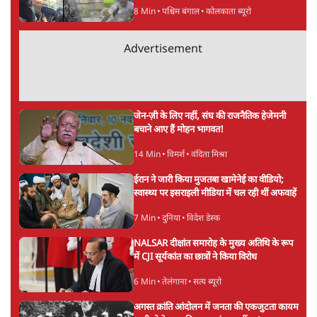
गलत’
8 Min
•
राजनीति
Advertisement
दिल्ली प्रोटेस्ट क्रैकडाउन पर बोलेंगे अमित शाह,
लेकिन केंद्र ने रखी शर्त- 'विपक्ष रोकेगा-टोकेगा नहीं'
7 Min
•
देश
झारखंड पेपर लीक अनुमान से भी बड़ाः 67 कैंडिडेट्स
से 12-12 लाख वसूले, पूर्व चेयरमैन गिरफ्तार
5 Min
•
झारखंड
मनरेगा की जगह आए VB G-RAM-G में पहले ही
महीने ग्रामीण रोजगार में 50% की भारी गिरावट
8 Min
•
अर्थतंत्र
Advertisement