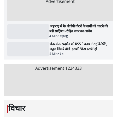
Advertisement
जेन-ज़ी के लिए नहीं, संघ की राजनैतिक हेजेमनी
बचाने आए हैं मोहन भागवत!
14 Min
•
विमर्श
•
वंदिता मिश्रा
ईरान ने जारी किया मुजतबा खामेनेई का वीडियो;
स्वास्थ्य पर इसराइली मीडिया में चल रही थीं अफवाहें
7 Min
•
दुनिया
•
विदेश डेस्क
NALSAR दीक्षांत समारोह के मुख्य अतिथि के रूप
में CJI सूर्यकांत का छात्रों ने किया विरोध
6 Min
•
तेलंगाना
•
सत्य ब्यूरो
अगस्त क्रांति आंदोलन में जनता की एकजुटता कायम
रहती तो देश का विभाजन संभव नहीं था!