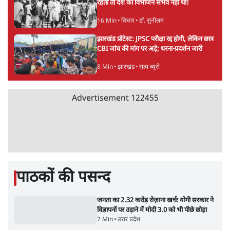
आरएसएस जितना घोर जातिवाद तो कहीं नहीं,
भागवत की हिन्दू एकता हवाहवाई
7 Min
•
वक़्त-बेवक़्त
सरकारी जेन जी बनो और मौज़ करो!
9 Min
•
व्यंग्य/उलटबाँसी
ताजा वीडियो