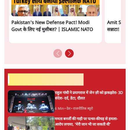
समी अहमद
की और स्टोरी पढ़ें
अगली खबर लोड हो रही है...
ताजा खबरें
Jantar Mantar to Bypolls: RSS ने बदली
रणनीति! Mohan Bhagwat का Masterplan
1 Min
•
विश्लेषण
RSS Contradiction Explained! Mohan
Bhagwat vs Atul Limaye पर Prabhu
Chawla का खुलासा
1 Min
•
विश्लेषण
झारखंड प्रोटेस्ट क्रैकडाउन पर राहुल ने सोरेन सरकार
को कटघरे में खड़ा किया:- ‘छात्रों पर बल प्रयोग