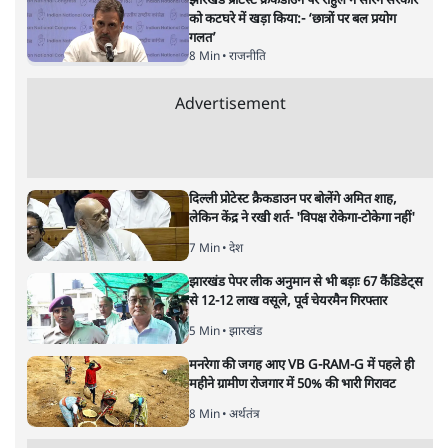
लालू के खिलाफ सीबीआई क्या नीतीश
को संदेश देने के लिए है?
बिहार
|
समी अहमद
|
21 MAY, 2022
समी अहमद
क्या नीतीश और तेजस्वी के बीच बढ़ती नजदीकी से बीजेपी को किसी
तरह का डर है? क्या लालू यादव के खिलाफ सीबीआई की कार्रवाई को
इससे जोड़कर देखा जा सकता है?
सीबीआई के सहारे लालू प्रसाद यादव को राजनैतिक रूप से पंगु