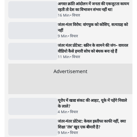
16 Min
•
विचार
•
डॉ. सुनीलम
झारखंड प्रोटेस्ट: JPSC परीक्षा रद्द होगी, लेकिन छात्र
CBI जांच की मांग पर अड़े; धरना-प्रदर्शन जारी
8 Min
•
झारखंड
•
सत्य ब्यूरो
Advertisement
122455
पाठकों की पसन्द
जनता का 2.32 करोड़ रोज़ाना खर्चः योगी सरकार ने
विज्ञापनों पर उड़ाने में मोदी 3.0 को भी पीछे छोड़ा
7 Min
•
उत्तर प्रदेश