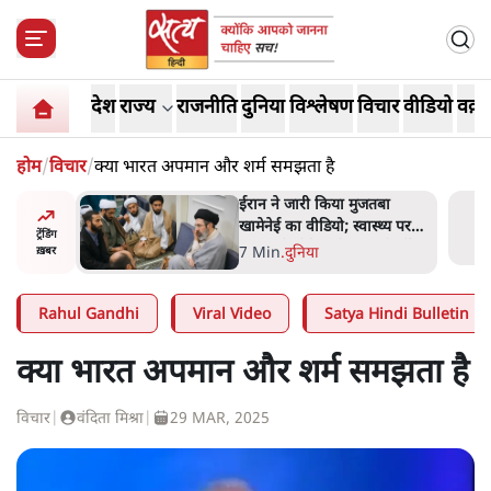
देश
राज्य
राजनीति
दुनिया
विश्लेषण
विचार
वीडियो
वक़्त
होम
/
विचार
/
क्या भारत अपमान और शर्म समझता है
ंघ की
ईरान ने जारी किया मुजतबा
े आए हैं
खामेनेई का वीडियो; स्वास्थ्य पर
ट्रेंडिंग
इसराइली मीडिया में चल रही थीं
7 Min
.
दुनिया
ख़बर
अफवाहें
Rahul Gandhi
Viral Video
Satya Hindi Bulletin
क्या भारत अपमान और शर्म समझता है
विचार
|
वंदिता मिश्रा
|
29 MAR, 2025