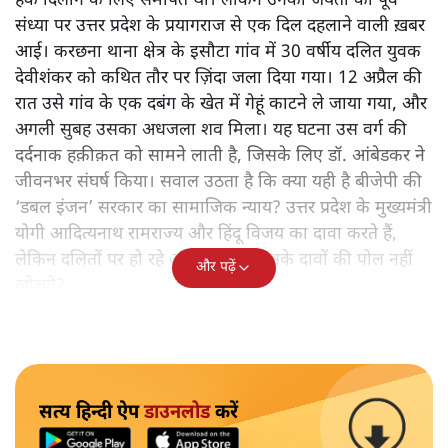
हक दिलाने के लिए समर्पित था। लेकिन उनकी जयंती की पूर्व
संध्या पर उत्तर प्रदेश के प्रयागराज से एक दिल दहलाने वाली ख़बर
आई। करछना थाना क्षेत्र के इसौटा गांव में 30 वर्षीय दलित युवक
देवीशंकर को कथित तौर पर ज़िंदा जला दिया गया। 12 अप्रैल की
रात उसे गांव के एक दबंग के खेत में गेहूं काटने ले जाया गया, और
अगली सुबह उसका अधजला शव मिला। यह घटना उस वर्ग की
दर्दनाक हक़ीक़त को सामने लाती है, जिसके लिए डॉ. आंबेडकर ने
जीवनभर संघर्ष किया। सवाल उठता है कि क्या यही है बीजेपी की
‘डबल इंजन’ सरकार का सामाजिक न्याय? उत्तर प्रदेश के मुख्यमंत्री
योगी आदित्यनाथ रामराज्य और हिंदू विजय का दावा करते हैं,
लेकिन दलितों पर हो रहे अत्याचार क्या उनके दावों की पोल नहीं
और पढ़ें
खोलते?
सत्य हिन्दी ऐप
डाउनलोड
करें