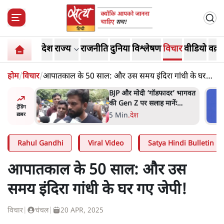
देश
राज्य
राजनीति
दुनिया
विश्लेषण
विचार
वीडियो
वक़्त
होम
/
विचार
/
आपातकाल के 50 साल: और उस समय इंदिरा गांधी के घर
गए जेपी!
ं, पूरी दाल
BJP और मोदी ‘गॉडफादर’ भागवत
रबाद कर
की Gen Z पर सलाह मानेंः
ट्रेंडिंग
अभिजीत दिपके
5 Min
.
देश
ख़बर
Rahul Gandhi
Viral Video
Satya Hindi Bulletin
आपातकाल के 50 साल: और उस
समय इंदिरा गांधी के घर गए जेपी!
विचार
|
चंचल
|
20 APR, 2025