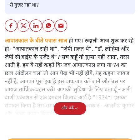
से गुज़र रहा था?
आपातकाल के बीते पचास साल
हो गए। रुदाली आज शुरू कर रहे
हो- “आपातकाल सही था”, “जेपी ग़लत थे”, “डॉ. लोहिया और
जेपी सीआईए के एजेंट थे”? सच कहूँ तो ग़ुस्सा नहीं आता, तरस
आती है, हम ये नहीं कहते कि जब आपातकाल लगा या 74 का
छात्र आंदोलन चला तो आप पैदा भी नहीं होंगे, यह कहना जायज
नहीं है, आपका पूरा हक है इस वाक़यात को जानें और उस पर
जायज़ तार्किक बहस करें। आपकी सुविधा के लिए बता दूँ - अभी
वाणी प्रकाशन से एक दमदार किताब आई है “1974“। इसका
संपादन किया है उस समाय के दो मशहूर पत्रकार - अम्बरीश कुमार
और पढ़ें
और अरुण कुमार त्रिपाठी ने।