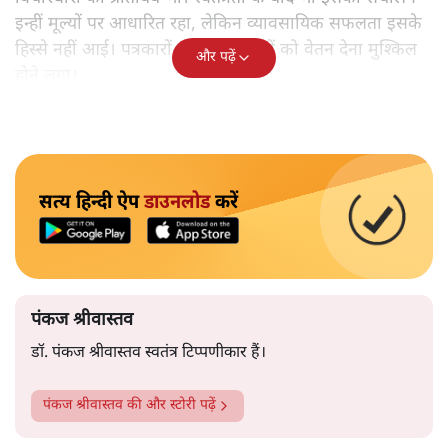
इन्हीं मूल्यों पर आधारित रहा, लेकिन व्यावसायिक सफलता इसके
हिस्से नहीं आई। पत्रकारों और कर्मचारियों को वेतन देना मुश्किल
और पढ़ें
होने लगा।
सत्य हिन्दी ऐप
डाउनलोड
करें
पंकज श्रीवास्तव
डॉ. पंकज श्रीवास्तव स्वतंत्र टिप्पणीकार हैं।
पंकज श्रीवास्तव
की और स्टोरी पढ़ें