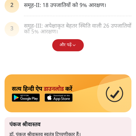
समूह-II: 18 उपजातियों को 9% आरक्षण।
समूह-III: अपेक्षाकृत बेहतर स्थिति वाली 26 उपजातियों
को 5% आरक्षण।
और पढ़ें
सत्य हिन्दी ऐप
डाउनलोड
करें
पंकज श्रीवास्तव
डॉ. पंकज श्रीवास्तव स्वतंत्र टिप्पणीकार हैं।