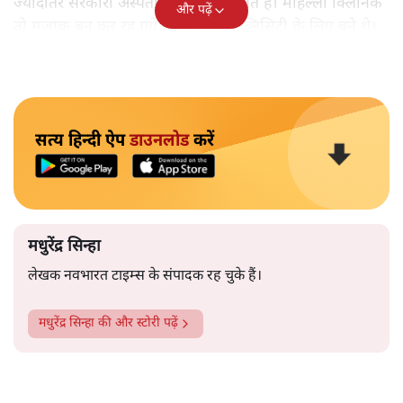
ज्यादातर सरकारी अस्पतालों की क्या हालत है। मोहल्ला क्लिनिक
और पढ़ें
तो मजाक बन कर रह गये थे। वे महज पब्लिसिटी के लिए बने थे।
सत्य हिन्दी ऐप
डाउनलोड
करें
मधुरेंद्र सिन्हा
लेखक नवभारत टाइम्स के संपादक रह चुके हैं।
मधुरेंद्र सिन्हा
की और स्टोरी पढ़ें