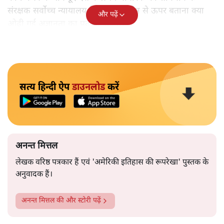
संरक्षक सर्वोच्च न्यायालय के अधिकार क्षेत्र से ऊपर बताना क्या
और पढ़ें
ओढ़ी गई अज्ञानता का प्रतीक नहीं है?
सत्य हिन्दी ऐप
डाउनलोड
करें
अनन्त मित्तल
लेखक वरिष्ठ पत्रकार हैं एवं 'अमेरिकी इतिहास की रूपरेखा' पुस्तक के
अनुवादक हैं।
अनन्त मित्तल
की और स्टोरी पढ़ें