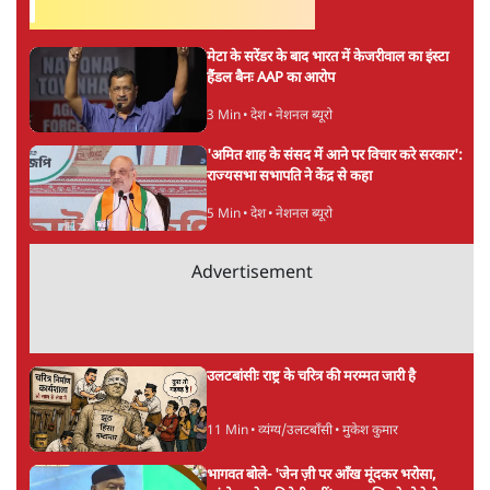
सर्वाधिक पढ़ी गयी खबरें
मेटा के सरेंडर के बाद भारत में केजरीवाल का इंस्टा
हैंडल बैनः AAP का आरोप
3 Min
•
देश
•
नेशनल ब्यूरो
'अमित शाह के संसद में आने पर विचार करे सरकार':
राज्यसभा सभापति ने केंद्र से कहा
5 Min
•
देश
•
नेशनल ब्यूरो
Advertisement
उलटबांसीः राष्ट्र के चरित्र की मरम्मत जारी है
11 Min
•
व्यंग्य/उलटबाँसी
•
मुकेश कुमार