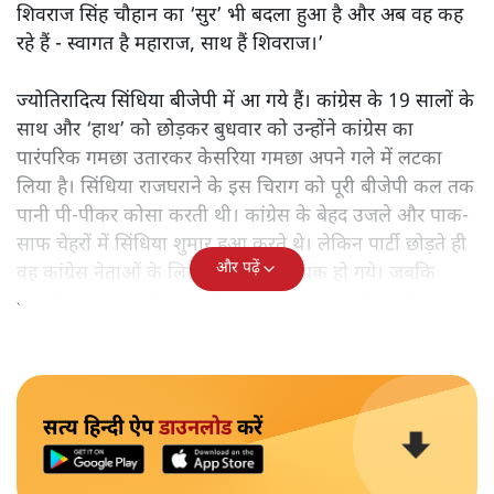
शिवराज सिंह चौहान का ‘सुर’ भी बदला हुआ है और अब वह कह
रहे हैं - स्वागत है महाराज, साथ हैं शिवराज।’
ज्योतिरादित्य सिंधिया बीजेपी में आ गये हैं। कांग्रेस के 19 सालों के
साथ और ‘हाथ’ को छोड़कर बुधवार को उन्होंने कांग्रेस का
पारंपरिक गमछा उतारकर केसरिया गमछा अपने गले में लटका
लिया है। सिंधिया राजघराने के इस चिराग को पूरी बीजेपी कल तक
पानी पी-पीकर कोसा करती थी। कांग्रेस के बेहद उजले और पाक-
साफ चेहरों में सिंधिया शुमार हुआ करते थे। लेकिन पार्टी छोड़ते ही
और पढ़ें
वह कांग्रेस नेताओं के लिये हीरो से खलनायक हो गये। जबकि
बीजेपी ने इस ‘नये हीरो’ का दिल खोलकर स्वागत किया है।
सत्य हिन्दी ऐप
डाउनलोड
करें