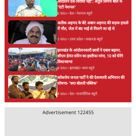
भागवत बोले- 'जेन ज़ी पर आँख मूंदकर भरोसा,
आंदोलन देश-विरोधी नहीं'; अतुल लिमये बोले थे-
'एंटी नेशनल'
6 Min
•
देश
•
नेशनल ब्यूरो
अतीक अहमद के बेटे अबान अहमद की सड़क हादसे
में मौत, जेल में बंद भाई से मिलने जा रहे थे
5 Min
•
उत्तर प्रदेश
•
लखनऊ ब्यूरो
झारखंड के आंदोलनकारी छात्रों ने दबाव बढ़ाया,
सीएम हेमंत सोरेन का इस्तीफा मांगा, 10 को घेरेंगे
विधानसभा
4 Min
•
झारखंड
•
सत्य ब्यूरो
कॉकरोच जनता पार्टी ने की देशव्यापी अभियान की
घोषणा- 'क्या बोलती पब्लिक'
4 Min
•
देश
•
राजनीतिक ब्यूरो
Advertisement
122455