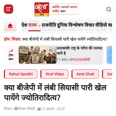
देश
राज्य
राजनीति
दुनिया
विश्लेषण
विचार
वीडियो
वक़्त
होम
/
विचार
/
क्या बीजेपी में लंबी सियासी पारी खेल पायेंगे ज्योतिरादित्य?
्र की मरम्मत
भागवत बोले- 'जेन ज़ी पर आँख
मूंदकर भरोसा, आंदोलन देश-
ट्रेंडिंग
विरोधी नहीं'; अतुल लिमये बोले थे-
सी
6 Min
.
देश
ख़बर
'एंटी नेशनल'
Rahul Gandhi
Viral Video
Amit Shah
Satya
क्या बीजेपी में लंबी सियासी पारी खेल
पायेंगे ज्योतिरादित्य?
विचार
|
विजय त्रिवेदी
|
12 MAR, 2020