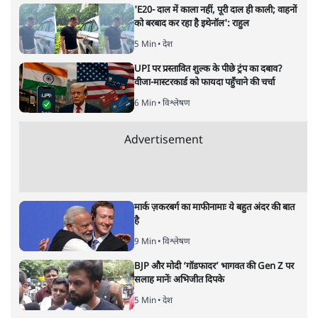
6 Min
•
देश
'E20- दाल में काला नहीं, पूरी दाल ही काली; वाहनों
को बरबाद कर रहा है इथेनॉल': राहुल
5 Min
•
देश
UPI पर प्रस्तावित शुल्क के पीछे ट्रंप का दबाव?
वीजा-मास्टरकार्ड को फायदा पहुँचाने की चर्चा
6 Min
•
विश्लेषण
Advertisement
मार्क ज़करबर्ग का माफीनामाः ये बहुत अंदर की बात
है
9 Min
•
विश्लेषण
BJP और मोदी ‘गॉडफादर’ भागवत की Gen Z पर
सलाह मानेंः अभिजीत दिपके