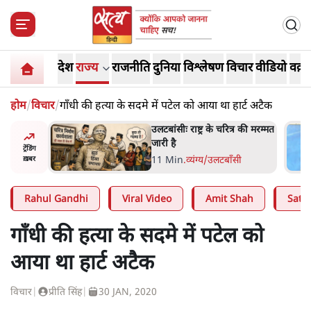
देश
राज्य
राजनीति
दुनिया
विश्लेषण
विचार
वीडियो
वक़्त
होम
/
विचार
/
गाँधी की हत्या के सदमे में पटेल को आया था हार्ट अटैक
्र की मरम्मत
भागवत बोले- 'जेन ज़ी पर आँख
मूंदकर भरोसा, आंदोलन देश-
ट्रेंडिंग
विरोधी नहीं'; अतुल लिमये बोले थे-
सी
6 Min
.
देश
ख़बर
'एंटी नेशनल'
Rahul Gandhi
Viral Video
Amit Shah
Satya
गाँधी की हत्या के सदमे में पटेल को
आया था हार्ट अटैक
विचार
|
प्रीति सिंह
|
30 JAN, 2020