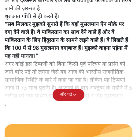
रहे हैं वरिष्ठ पत्रकार अमिताभ।
बँटवारा 1947 में लगा एक ऐसा ज़ख्म है जिससे आज भी रह-रह
कर दर्द, ग़म, ग़ुस्सा और नफ़रत रिसते रहते हैं। बँटवारे की
सांप्रदायिक सियासत ने सिर्फ़ दो मुल्कों के बीच दीवार खड़ी नहीं
की, बल्कि दो कौमों के बीच सदियों के साथ के बावजूद मौजूद
दरार को और भी गाढ़ा कर दिया है। हिंदू-मुसलमान, पाकिस्तान,
बँटवारा, हिंदू राष्ट्र के शोर-शराबे और कटुतापूर्ण विमर्श को समझने
के लिए दरअसल बार-बार एक लंबे धारावाहिक फ़्लैशबैक की तरफ़
जाने की ज़रूरत है।
शुरुआत गाँधी से ही करते हैं।
“सब मिलकर मुझको सुनाते हैं कि यहाँ मुसलमान ऐन मौक़े पर
दगा़ देने वाले हैं। वे पाकिस्तान का साथ देने वाले हैं और वे
पाकिस्तान के लिए हिंदुस्तान के सामने लड़ने वाले हैं। वे लिखते हैं
कि 100 में से 98 मुसलमान दगा़बाज़ हैं। मुझको कहना पड़ेगा मैं