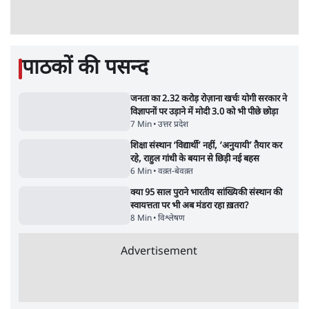
6 Min
•
विश्लेषण
Advertisement
मार्क ज़करबर्ग का माफीनामाः ये बहुत अंदर की बात
है
9 Min
•
विश्लेषण
BJP और मोदी ‘गॉडफादर’ भागवत की Gen Z पर
सलाह मानेंः अभिजीत दिपके
5 Min
•
देश
ताजा वीडियो