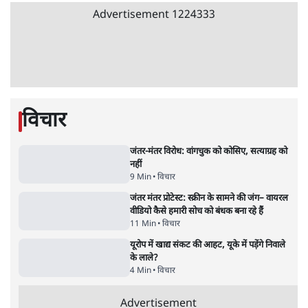
'अमित शाह के संसद में आने पर विचार करे सरकार':
राज्यसभा सभापति ने केंद्र से कहा
5 Min
•
देश
•
नेशनल ब्यूरो
Advertisement
उलटबांसीः राष्ट्र के चरित्र की मरम्मत जारी है
11 Min
•
व्यंग्य/उलटबाँसी
•
मुकेश कुमार
भागवत बोले- 'जेन ज़ी पर आँख मूंदकर भरोसा,
आंदोलन देश-विरोधी नहीं'; अतुल लिमये बोले थे-
'एंटी नेशनल'
6 Min
•
देश
•
नेशनल ब्यूरो
अतीक अहमद के बेटे अबान अहमद की सड़क हादसे
में मौत, जेल में बंद भाई से मिलने जा रहे थे