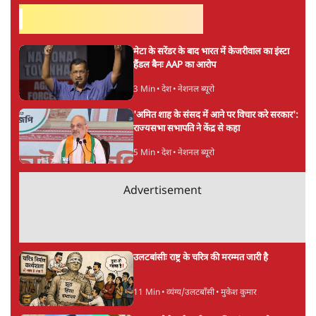
नीरेंद्र लेखन को इसका ज़रूरी हिस्सा मानते हैं। राजनीति, समाज,
धर्म, मनोविज्ञान और भाषा पर लिखते रहे हैं। यहाँ आप ऐसे ही विषयों
पर लेख पाएँगे।
नीरेंद्र नागर
की और स्टोरी पढ़ें
अगली खबर लोड हो रही है...
ताजा खबरें
झारखंड में छात्र नेताओं और सरकार की बातचीत
बेनतीजा, आंदोलन जारी
5 Min
•
देश
पीएम मोदी लाल किले से बताएं पैलेट गन चलाने का