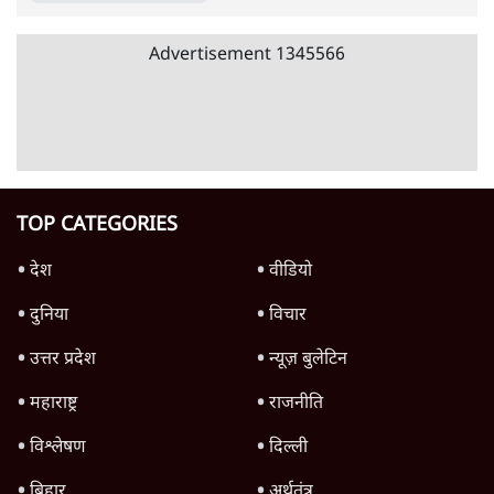
जनता का 2.32 करोड़ रोज़ाना खर्चः योगी सरकार ने
विज्ञापनों पर उड़ाने में मोदी 3.0 को भी पीछे छोड़ा
7 Min
•
उत्तर प्रदेश
शिक्षा संस्थान ‘विद्यार्थी’ नहीं, ‘अनुयायी’ तैयार कर
रहे, राहुल गांधी के बयान से छिड़ी नई बहस
6 Min
•
वक़्त-बेवक़्त
क्या 95 साल पुराने भारतीय सांख्यिकी संस्थान की
स्वायत्तता पर भी अब मंडरा रहा ख़तरा?
8 Min
•
विश्लेषण
Advertisement
उलटबांसीः राष्ट्र के चरित्र की मरम्मत जारी है
11 Min
•
व्यंग्य/उलटबाँसी
जंतर-मंतर पर युवा आक्रोश के बाद संघ की बेचैनी
क्यों बढ़ी? प्रो. अपूर्वानंद ने बताईं 5 बड़ी वजहें
7 Min
•
विश्लेषण
मैं अपने सारे सर्टिफिकेट दिखाने को तैयार, मोदी जी