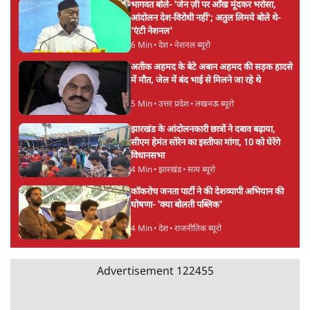
आदेश किसका था, जंतर मंतर हमाराः CJP
5 Min
•
देश
सुखबीर बादल और पीएम मोदी मिले, पंजाब चुनाव से
पहले बीजेपी-अकाली दल गठबंधन की अटकलें तेज
6 Min
•
पंजाब
Advertisement
संसद में क्या FCRA बिल पेश कर सकते हैं शाह?
कांग्रेस ने अपने सांसदों के लिए जारी किया व्हिप
6 Min
•
देश
'E20- दाल में काला नहीं, पूरी दाल ही काली; वाहनों
को बरबाद कर रहा है इथेनॉल': राहुल
5 Min
•
देश
UPI पर प्रस्तावित शुल्क के पीछे ट्रंप का दबाव?
वीजा-मास्टरकार्ड को फायदा पहुँचाने की चर्चा