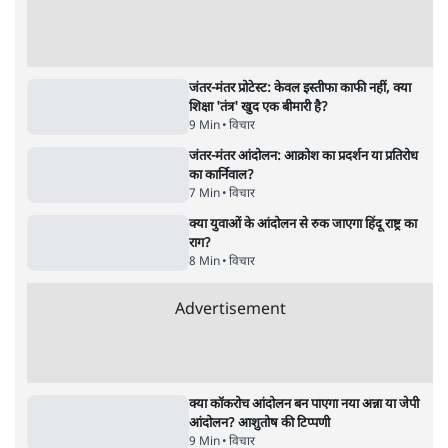
5 Min
•
उत्तर प्रदेश
•
लखनऊ ब्यूरो
झारखंड के आंदोलनकारी छात्रों ने दबाव बढ़ाया,
सीएम हेमंत सोरेन का इस्तीफा मांगा, 10 को घेरेंगे
विधानसभा
4 Min
•
झारखंड
•
सत्य ब्यूरो
कॉकरोच जनता पार्टी ने की देशव्यापी अभियान की
घोषणा- 'क्या बोलती पब्लिक'
4 Min
•
देश
•
राजनीतिक ब्यूरो
Advertisement
122455
पाठकों की पसन्द