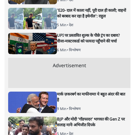
गाँधीजी की हत्या के बावजूद भारत हिंदूराष्ट्र नहीं बना। उलटे नेहरू के
नेतृत्व में एक उदारवादी, धर्मनिरपेक्ष राज्य बना। तो क्या गोडसे ने
गाँधी को मारकर कोई ग़लती की थी? क्या गोडसे का निशाना कोई और
होना चाहिए था? गाँधी के शहादत दिवस पर पढ़ें वरिष्ठ पत्रकार नीरेंद्र
नागर का विश्लेषण कि किस तरह गोडसे की उस ‘गलती’ को सुधारने
में लगे हैं प्रधानमंत्री मोदी।
आज से 71 साल पहले जब कट्टर हिंदूवादी नाथूराम गोडसे ने
बिड़ला हाउस में 80 साल के एक कमज़ोर बूढ़े की छाती पर चार
गोलियाँ दागी थीं तो वह जान रहा था कि ऐसा करके वह अपने लिए
केवल बर्बादी चुन रहा है और लोगों से उसे घृणा के अलावा कुछ
नहीं मिलेगा। लेकिन फिर भी उसने ऐसा किया क्योंकि वह 'हिंदू
धर्म से ग़द्दारी करने और मुसलमानों का पक्ष लेने वाले’ गाँधीजी से
बदला लेना चाहता था।
लेकिन गोडसे यह नहीं जानता था कि ऐसा करके न केवल वह
अपना नुक़सान कर रहा है बल्कि अपनी उस राजनीति को भी गहरा