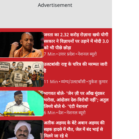
Advertisement
जनता का 2.32 करोड़ रोज़ाना खर्चः योगी
सरकार ने विज्ञापनों पर उड़ाने में मोदी 3.0
को भी पीछे छोड़ा
7 Min
•
उत्तर प्रदेश
•
नेशनल ब्यूरो
उलटबांसीः राष्ट्र के चरित्र की मरम्मत जारी
है
11 Min
•
व्यंग्य/उलटबाँसी
•
मुकेश कुमार
भागवत बोले- 'जेन ज़ी पर आँख मूंदकर
भरोसा, आंदोलन देश-विरोधी नहीं'; अतुल
लिमये बोले थे- 'एंटी नेशनल'
6 Min
•
देश
•
नेशनल ब्यूरो
अतीक अहमद के बेटे अबान अहमद की
सड़क हादसे में मौत, जेल में बंद भाई से
मिलने जा रहे थे