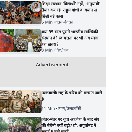
शिक्षा संस्थान ‘विद्यार्थी’ नहीं, ‘अनुयायी’
तैयार कर रहे, राहुल गांधी के बयान से
छिड़ी नई बहस
6 Min
•
वक़्त-बेवक़्त
क्या 95 साल पुराने भारतीय सांख्यिकी
संस्थान की स्वायत्तता पर भी अब मंडरा
रहा ख़तरा?
8 Min
•
विश्लेषण
Advertisement
ेवल
जंतर-मंतर आंदोलन: आक्रोश
क्या युवाओं के आंदोलन 
उलटबांसीः राष्ट्र के चरित्र की मरम्मत जारी
्या
का प्रदर्शन या प्रतिरोध का
रुक जाएगा हिंदू राष्ट्र का
है
 बीमारी
कार्निवाल?
राग?
11 Min
•
व्यंग्य/उलटबाँसी
जंतर-मंतर पर युवा आक्रोश के बाद संघ
की बेचैनी क्यों बढ़ी? प्रो. अपूर्वानंद ने