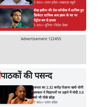
5 Min
•
उत्तर प्रदेश
•
लखनऊ ब्यूरो
शेख हसीना की प्रेस कॉन्फ्रेंस में शामिल हुए
क्रिकेटर शाकिब अल हसन के घर पर
पेट्रोल बम से हमला
5 Min
•
दुनिया
•
विदेश डेस्क
Advertisement
122455
पाठकों की पसन्द
जनता का 2.32 करोड़ रोज़ाना खर्चः योगी
सरकार ने विज्ञापनों पर उड़ाने में मोदी 3.0
को भी पीछे छोड़ा
7 Min
•
उत्तर प्रदेश