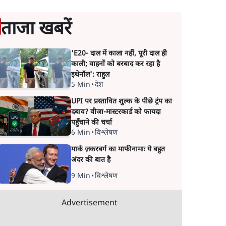
ताजा खबरें
'E20- दाल में काला नहीं, पूरी दाल ही
काली; वाहनों को बरबाद कर रहा है
इथेनॉल': राहुल
5 Min
•
देश
UPI पर प्रस्तावित शुल्क के पीछे ट्रंप का
दबाव? वीजा-मास्टरकार्ड को फायदा
पहुँचाने की चर्चा
6 Min
•
विश्लेषण
मार्क ज़करबर्ग का माफीनामाः ये बहुत
अंदर की बात है
9 Min
•
विश्लेषण
Advertisement