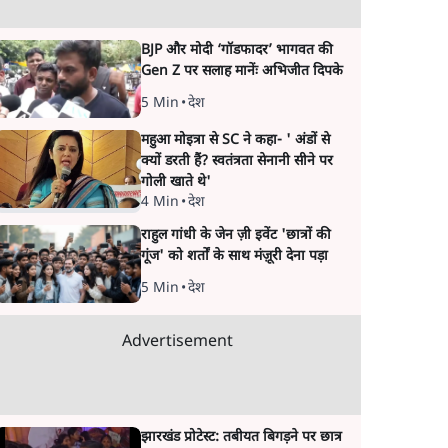
BJP और मोदी ‘गॉडफादर’ भागवत की
Gen Z पर सलाह मानेंः अभिजीत दिपके
5 Min
•
देश
महुआ मोइत्रा से SC ने कहा- ' अंडों से
क्यों डरती हैं? स्वतंत्रता सेनानी सीने पर
गोली खाते थे'
4 Min
•
देश
राहुल गांधी के जेन ज़ी इवेंट 'छात्रों की
गूंज' को शर्तों के साथ मंज़ूरी देना पड़ा
5 Min
•
देश
Advertisement
झारखंड प्रोटेस्ट: तबीयत बिगड़ने पर छात्र