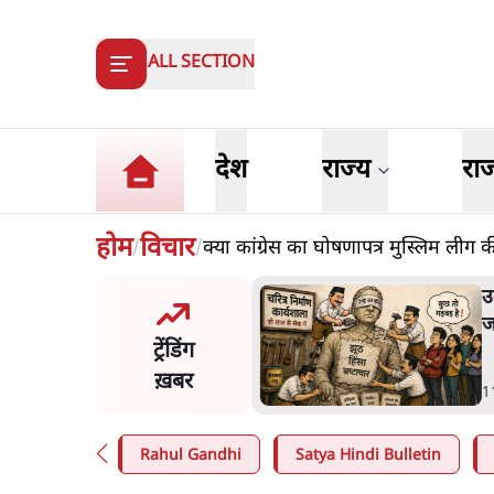
ALL SECTION
देश
राज्य
रा
होम
विचार
क्या कांग्रेस का घोषणापत्र मुस्लिम लीग 
/
/
का 2.32 करोड़ रोज़ाना खर्चः
उ
सरकार ने विज्ञापनों पर उड़ाने में
ज
ट्रेंडिंग
3.0 को भी पीछे छोड़ा
ख़बर
n
.
उत्तर प्रदेश
1
Rahul Gandhi
Satya Hindi Bulletin