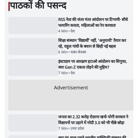
उलटबांसीः राष्ट्र के चरित्र की मरम्मत जारी है
11 Min
•
व्यंग्य/उलटबाँसी
'अमित शाह के संसद में आने पर विचार करे सरकार':
राज्यसभा सभापति ने केंद्र से कहा
5 Min
•
देश
Advertisement
कॉकरोच जनता पार्टी ने की देशव्यापी अभियान की
घोषणा- 'क्या बोलती पब्लिक'
4 Min
•
देश
झारखंड के आंदोलनकारी छात्रों ने दबाव बढ़ाया,
सीएम हेमंत सोरेन का इस्तीफा मांगा, 10 को घेरेंगे
विधानसभा
4 Min
•
झारखंड