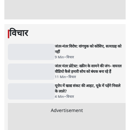
संसदीय समिति-मेटा की बैठकः मार्क ज़करबर्ग ने
भारत सरकार से माफी मांगी
5 Min
•
देश
•
राजनीतिक ब्यूरो
Advertisement
जंतर-मंतर प्रोटेस्ट- 'ताकतवर सरकार के नाम पर
आक्रामकता न दिखाए पुलिस, जेन जी को सुने': SC
5 Min
•
देश
•
नेशनल ब्यूरो
जंतर मंतर प्रोटेस्ट: 'युवाओं को प्रताड़ित किया जा रहा
है, पर मोदी-शाह में बोलने की हिम्मत नहीं'- राहुल
7 Min
•
देश
•
नेशनल ब्यूरो
पेंटर प्रशांत की दर्दनाक दास्तान- जंतर मंतर पर पैलेट
गन से 5 नहीं, 6 लोग घायल हुए
6 Min
•
देश
•
नेशनल ब्यूरो