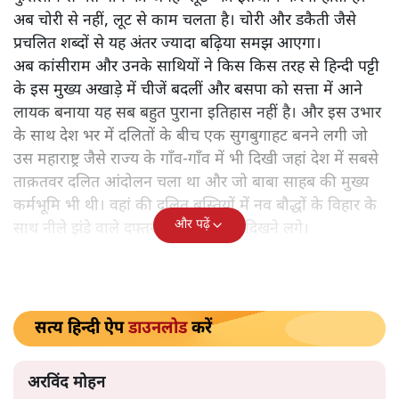
इस बार भी ऐसा हो सकता है। उस संभावना को चार जून के पहले
खारिज किए बिना यह कहा जा सकता है कि इस बार शायद ऐसा न
हो। इसका कारण है कि दलित मतों की लूट मची है। है तो यह लूट
सभी जगह पर उत्तर प्रदेश सबकी नजर में है। और वही दलितों को
डराने-धमाकाने, फुसलाने, हल्के प्रलोभन की जगह उनके मतों की
लूट तक स्थिति लाने के लिए जिम्मेवार है। वही क्यों, बहुजन समाज
पार्टी के आंदोलन से यह स्थिति बनी कि दलितों का वोट रोकना,
बदलना, किसी और द्वारा डलवा देना और ज्यादा हुआ तो हल्के
फुसलावे से मत पाने की जगह ‘लूट’ का इंतजाम करना होता है।
अब चोरी से नहीं, लूट से काम चलता है। चोरी और डकैती जैसे
प्रचलित शब्दों से यह अंतर ज्यादा बढ़िया समझ आएगा।
अब कांसीराम और उनके साथियों ने किस किस तरह से हिन्दी पट्टी
के इस मुख्य अखाड़े में चीजें बदलीं और बसपा को सत्ता में आने
लायक बनाया यह सब बहुत पुराना इतिहास नहीं है। और इस उभार
के साथ देश भर में दलितों के बीच एक सुगबुगाहट बनने लगी जो
उस महाराष्ट्र जैसे राज्य के गाँव-गाँव में भी दिखी जहां देश में सबसे
ताक़तवर दलित आंदोलन चला था और जो बाबा साहब की मुख्य