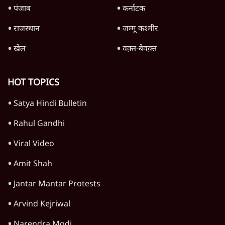
क्यों बढ़ी? प्रो. अपूर्वानंद ने बताईं 5 बड़ी वजहें
7 Min
•
विश्लेषण
Advertisement
'महाराष्ट्र में गैर बीजेपी वोटरों के नामों को काटने की
बड़ी साज़िश'- रोहित पवार का आरोप
4 Min
•
महाराष्ट्र
राहुल गांधी ने कहा- अमित शाह ने ही छात्रों पर पैलेट
गन चलवाई, सरकार का आरोपों से इंकार
11 Min
•
देश
Advertisement
1224333