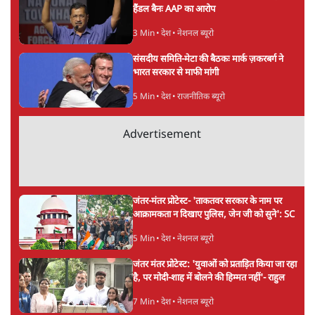
सत्य हिन्दी ऐप
डाउनलोड
करें
समी अहमद
समी अहमद
की और स्टोरी पढ़ें
अगली खबर लोड हो रही है...
ताजा खबरें