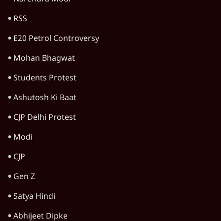
विचार
जंतर-मंतर विरोध: वांगचुक को कोसिए, सत्याग्रह को
नहीं
9 Min
•
विचार
जंतर मंतर प्रोटेस्ट: स्क्रीन के सामने की जंग– वायरल
वीडियो कैसे हमारी सोच को बंधक बना रहे हैं
11 Min
•
विचार
यूरोप में खाद्य संकट की आहट, यूके में पड़ेंगे निवाले
के लाले?
4 Min
•
विचार
Advertisement
जंतर-मंतर प्रोटेस्ट: केवल इस्तीफा काफी नहीं, क्या
शिक्षा 'तंत्र' खुद एक बीमारी है?
9 Min
•
विचार