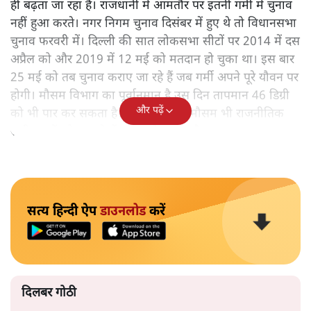
ही बढ़ता जा रहा है। राजधानी में आमतौर पर इतनी गर्मी में चुनाव
नहीं हुआ करते। नगर निगम चुनाव दिसंबर में हुए थे तो विधानसभा
चुनाव फरवरी में। दिल्ली की सात लोकसभा सीटों पर 2014 में दस
अप्रैल को और 2019 में 12 मई को मतदान हो चुका था। इस बार
25 मई को तब चुनाव कराए जा रहे हैं जब गर्मी अपने पूरे यौवन पर
होगी। मौसम विभाग का पूर्वानुमान है उस दिन तापमान 46 डिग्री
और पढ़ें
को भी पार कर सकता है। निश्चित रूप से मौसम भी राजनीतिक
समीकरणों को बदलने में सक्षम हो सकता है।
सत्य हिन्दी ऐप
डाउनलोड
करें
दिलबर गोठी