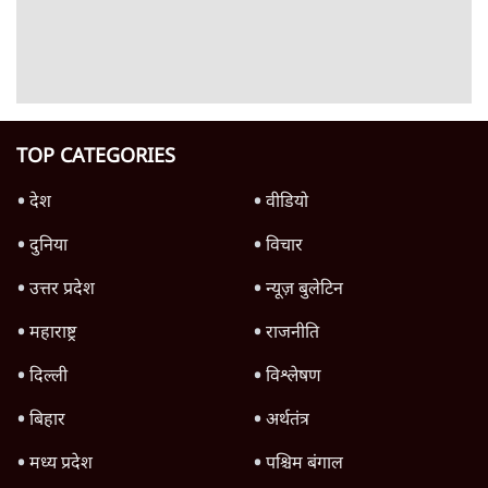
फायरिंग कराता, महिलाओं का रेप करवाता
4 Min
•
देश
शिक्षा संस्थान ‘विद्यार्थी’ नहीं, ‘अनुयायी’ तैयार कर
रहे, राहुल गांधी के बयान से छिड़ी नई बहस
6 Min
•
वक़्त-बेवक़्त
इंस्टाग्राम पर आरक्षण हटाओ आंदोलन का शिगूफा,
क्या Gen Z एकता तोड़ने की मुहिम?
7 Min
•
देश
Advertisement
जनता का 2.32 करोड़ रोज़ाना खर्चः योगी सरकार ने
विज्ञापनों पर उड़ाने में मोदी 3.0 को भी पीछे छोड़ा
7 Min
•
उत्तर प्रदेश
क्या 95 साल पुराने भारतीय सांख्यिकी संस्थान की
स्वायत्तता पर भी अब मंडरा रहा ख़तरा?
8 Min
•
विश्लेषण
जंतर-मंतर पर युवा आक्रोश के बाद संघ की बेचैनी