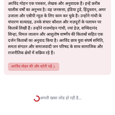
कर्मभूमि भी थी। वहां की दलित बस्तियों में नव बौद्धों के विहार के
और पढ़ें
साथ नीले झंडे वाले दफ्तर (बसपा के) भी दिखने लगे।
सत्य हिन्दी ऐप
डाउनलोड
करें
अरविंद मोहन
अरविंद मोहन एक पत्रकार, लेखक और अनुवादक हैं। इन्हें क़रीब
चालीस वर्षों का अनुभव है। वह जनसत्ता, इंडिया टुडे, हिंदुस्तान, अमर
उजाला और एबीपी न्यूज़ के लिए काम कर चुके हैं। उन्होंने गांधी के
चंपारण सत्याग्रह, उनके संचार कौशल और मज़दूरों के पलायन पर
किताबें लिखी हैं। उन्होंने राजमोहन गांधी, ज्यां द्रेज़, सच्चिदानंद