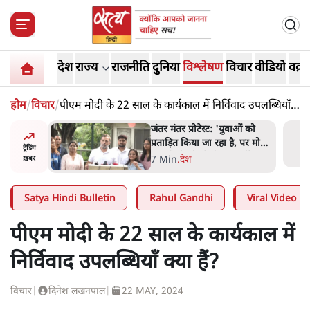
देश
राज्य
राजनीति
दुनिया
विश्लेषण
विचार
वीडियो
वक़्त
होम
/
विचार
/
पीएम मोदी के 22 साल के कार्यकाल में निर्विवाद उपलब्धियाँ
क्या हैं?
ाकतवर
जंतर मंतर प्रोटेस्ट: 'युवाओं को
रामकता न
प्रताड़ित किया जा रहा है, पर मोदी-
ट्रेंडिंग
ो सुने':
शाह में बोलने की हिम्मत नहीं'-
7 Min
.
देश
ख़बर
राहुल
Satya Hindi Bulletin
Rahul Gandhi
Viral Video
पीएम मोदी के 22 साल के कार्यकाल में
निर्विवाद उपलब्धियाँ क्या हैं?
विचार
|
दिनेश लखनपाल
|
22 MAY, 2024