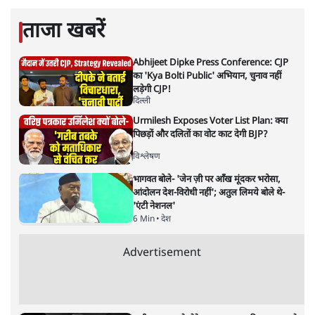
सिन्हा, विमल जालान और आशुतोष वार्ष्णेय की किताबों सहित एक
दर्जन किताबों का अनुवाद किया है। अरविंद छात्र युवा संघर्ष समिति,
समता संगठन और समाजवादी जन परिषद के साथ सामाजिक और
राजनीतिक क्षेत्रों में सक्रिय रहे हैं।
अरविंद मोहन
की और स्टोरी पढ़ें
छठे चरण में एनडीए के क़िले में सेंधमारी
कर पाएगा इंडिया गठबंधन?
बिहार
|
समी अहमद
|
21 MAY, 2024