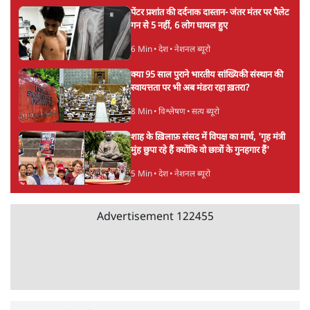
Abhijeet Dipke Press Conference: CJP
का 'Kya Bolti Public' अभियान, चुनाव नहीं
लड़ेगी CJP!
दिल्ली
Urmilesh Exposes Voter List Plan: क्या
पिछड़ों और दलितों का वोट काट देगी BJP?
विश्लेषण
भागवत बोले- 'जेन ज़ी पर आँख मूंदकर भरोसा,
आंदोलन देश-विरोधी नहीं'; अतुल लिमये बोले थे-
'एंटी नेशनल'
6 Min
•
देश
Advertisement
अतीक अहमद के बेटे अबान अहमद की सड़क हादसे
में मौत, जेल में बंद भाई से मिलने जा रहे थे
5 Min
•
उत्तर प्रदेश