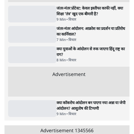
क्या 95 साल पुराने भारतीय सांख्यिकी संस्थान की
स्वायत्तता पर भी अब मंडरा रहा ख़तरा?
8 Min
•
विश्लेषण
•
सत्य ब्यूरो
शाह के ख़िलाफ़ संसद में विपक्ष का मार्च, 'गृह मंत्री
मुंह छुपा रहे हैं क्योंकि वो छात्रों के गुनहगार हैं'
5 Min
•
देश
•
नेशनल ब्यूरो
Advertisement
122455
पाठकों की पसन्द
RSS नेता की जंतर मंतर आंदोलन पर टिप्पणी- सीधे