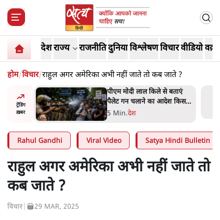
देश
राज्य
राजनीति
दुनिया
विश्लेषण
विचार
वीडियो
वक़्त
होम
/
विचार
/
राहुल अगर अमेरिका अभी नहीं जाते तो कब जाते ?
में जेन ज़ी
पीएम मोदी लाल किले से बताएं
र्द, डेटा,
पैलेट गन चलाने का आदेश किसका
ट्रेंडिंग
था, जंतर मंतर हमाराः CJP
5 Min
.
देश
ख़बर
Rahul Gandhi
Viral Video
Satya Hindi Bulletin
राहुल अगर अमेरिका अभी नहीं जाते तो
कब जाते ?
विचार
|
29 MAR, 2025