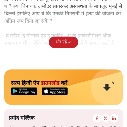
था? क्या विनायक दामोदर सावरकर अस्वस्थता के बावजूद मुंबई से
दिल्ली इसलिए आए थे कि उनकी निगरानी में हत्या की योजना को
अंतिम रूप दिया जा सके ?
'द मर्डरर, द मोनार्क एंड द फ़कीर : अ न्यू इनवेस्टीगेशन ऑफ़
और पढ़ें
महात्मा गांधी असेशिनेशन' नामक किताब से ये सवाल उठते हैं।
सत्य हिन्दी ऐप
डाउनलोड
करें
प्रमोद मल्लिक