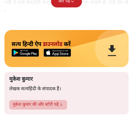
और पढ़ें
नहीं वे उन्हें देशद्रोही करार देकर जेल भेज देना चाहते थे, उन्हें देश से
बाहर चले जाने को कह रहे थे।
सत्य हिन्दी ऐप
डाउनलोड
करें
मुकेश कुमार
लेखक सत्यहिंदी के संपादक हैं।
मुकेश कुमार
की और स्टोरी पढ़ें