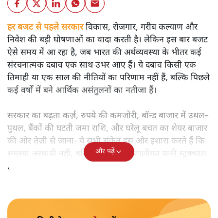
हर बजट से पहले सरकार
विकास, रोजगार, गरीब कल्याण और
निवेश की बड़ी घोषणाओं का वादा करती है। लेकिन इस बार बजट
ऐसे समय में आ रहा है, जब भारत की अर्थव्यवस्था के भीतर कई
संरचनात्मक दबाव एक साथ उभर आए हैं। ये दबाव किसी एक
तिमाही या एक साल की नीतियों का परिणाम नहीं हैं, बल्कि पिछले
कई वर्षों में बने आर्थिक असंतुलनों का नतीजा हैं।
सरकार का बढ़ता कर्ज़, रुपये की कमजोरी, बॉन्ड बाजार में उथल–
पुथल, बैंकों की घटती जमा राशि, और घरेलू बचत का शेयर बाजार
की ओर तेज़ी से जाना- ये सभी संकेत इस ओर इशारा करते हैं कि
और पढ़ें
समस्या अस्थायी नहीं, बल्कि गहरी और प्रणालीगत यानी स्ट्रक्चरल
है।