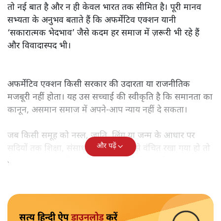
तो नई बात है और न ही केवल भारत तक सीमित है। पूरी मानव
सभ्यता के अनुभव बताते हैं कि अफर्मेटिव एक्शन यानी
‘सकारात्मक भेदभाव’ जैसे कदम हर समाज में ज़रूरी भी रहे हैं
और विवादास्पद भी।
अफर्मेटिव एक्शन किसी सरकार की उदारता या राजनीतिक
मजबूरी नहीं होता। यह उस सच्चाई की स्वीकृति है कि समानता का
कानून, असमान समाज में अपने-आप न्याय नहीं दे सकता।
जब किसी समूह को नस्ल, जाति, लिंग या जन्म के आधार पर
और पढ़ें
सदियों तक शिक्षा, संसाधनों और सम्मान से वंचित रखा गया हो तो
केवल ‘सब बराबर हैं’ कह देने से स्थिति नहीं बदलती।
सत्य हिन्दी ऐप
डाउनलोड
करें