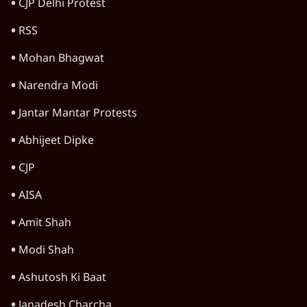
Advertisement
'महाराष्ट्र में गैर बीजेपी वोटरों के नामों को काटने की
बड़ी साज़िश'- रोहित पवार का आरोप
4 Min
•
महाराष्ट्र
पीएम केयर्स फंडः मार्च 2023 के बाद कोई हिसाब-
किताब नहीं, द हिन्दू की पड़ताल
4 Min
•
देश
Advertisement
1224333