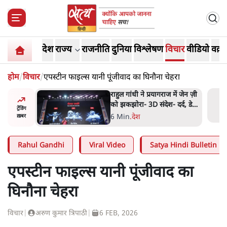
देश
राज्य
राजनीति
दुनिया
विश्लेषण
विचार
वीडियो
वक़्त
होम
/
विचार
/
एपस्टीन फाइल्स यानी पूंजीवाद का घिनौना चेहरा
 मोदी
राहुल गांधी ने प्रयागराज में जेन ज़ी
हले बीजेपी-
को झकझोरा- 3D संदेश- दर्द, डेटा,
ट्रेंडिंग
 अटकलें
दौलत
6 Min
.
देश
ख़बर
Rahul Gandhi
Viral Video
Satya Hindi Bulletin
एपस्टीन फाइल्स यानी पूंजीवाद का
घिनौना चेहरा
विचार
|
अरुण कुमार त्रिपाठी
|
6 FEB, 2026