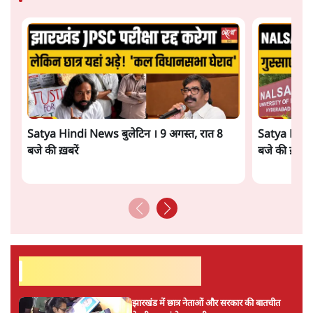
को नोबेल न देने की भूल मानते हुए अपनी असमर्थता के लिए
उनका कद भगवान बुद्ध और प्रभु यीशु के समकक्ष मान लेती है। पर
ये पश्चाताप कम उनकी भूल का बचाव ज्यादा दिखता है। गांधी एक
सशरीर व्यक्ति थे। आप उन्हें संत मानें या मसीहा। लेकिन ईश्वर
बनाकर अपनी जिम्मेवारी से बच नहीं सकते।
बहरहाल गांधी जयंती पर एक बार फिर गांधी खुद अपना चश्मा और
लाठी टेकते कर्तव्य पथ पर लौट आये। संसद के नये सभागार में
गांधी की लाठी की ठकठक साफ सुनाई दे रही थी। जिस गांधी को
प्रधानमंत्री नरेन्द्र मोदी की सरकार ने गरीबों की मनरेगा योजना से
जी राम जी कहकर विदा कर दिया था, उन्हें वह ग्राम स्वराज योजना
और महात्मा गांधी हैंडलूम योजना शुरू करके वापस ले आयी है।
साफ है कि मनरेगा योजना से राष्ट्रपिता को राम के नाम के बहाने
दरकिनार करने का पछतावा मोदी सरकार को हुआ है। चाहे वह
पांच राज्यों में आगामी चुनावों के मद्देनजर ही क्यों न हो। लेकिन
गांधी को राष्ट्रपिता संबोधित करने के पीएम मोदी के शीर्षासन से
गोडसे समर्थकों को बड़ा झटका लगा है।