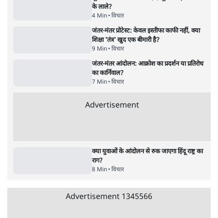
जंतर मंतर से गायब ABVP रांची में छात्रों के लिए क्यों
प्रोटेस्ट कर रही है
6 Min
•
देश
•
सत्य ब्यूरो
Advertisement
सुखबीर बादल और पीएम मोदी मिले, पंजाब चुनाव से
पहले बीजेपी-अकाली दल गठबंधन की अटकलें तेज
6 Min
•
पंजाब
•
सत्य ब्यूरो
राहुल गांधी ने प्रयागराज में जेन ज़ी को झकझोरा- 3D
संदेश- दर्द, डेटा, दौलत
6 Min
•
देश
•
राजनीतिक ब्यूरो
पीएम मोदी लाल किले से बताएं पैलेट गन चलाने का
आदेश किसका था, जंतर मंतर हमाराः CJP
5 Min
•
देश
•
राजनीतिक ब्यूरो