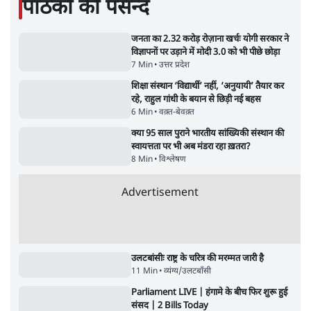
6 Min
•
देश
झारखंड प्रोटेस्ट: JPSC परीक्षा रद्द होगी, लेकिन छात्र
CBI जांच की मांग पर अड़े; धरना-प्रदर्शन जारी
8 Min
•
झारखंड
Advertisement
ममता बनर्जी की गाड़ी पर पत्थर-कीचड़ से हमला-
आरोप लगाया, 'मेरी जान भी जा सकती थी'
8 Min
•
पश्चिम बंगाल
अगस्त क्रांति आंदोलन में जनता की एकजुटता कायम
रहती तो देश का विभाजन संभव नहीं था!
16 Min
•
विचार
NALSAR दीक्षांत समारोह के मुख्य अतिथि के रूप
में CJI सूर्यकांत का छात्रों ने किया विरोध