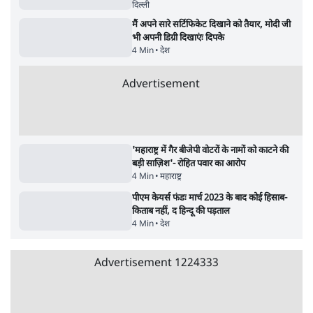
6 Min
•
तेलंगाना
Advertisement
ईरान ने जारी किया मुजतबा खामेनेई का वीडियो;
स्वास्थ्य पर इसराइली मीडिया में चल रही थीं अफवाहें
7 Min
•
दुनिया
जेन-ज़ी के लिए नहीं, संघ की राजनैतिक हेजेमनी
बचाने आए हैं मोहन भागवत!
14 Min
•
विमर्श
ताजा वीडियो