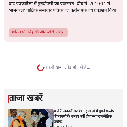
सत्य हिन्दी ऐप
डाउनलोड
करें
शीतल पी. सिंह
1984 से अमर उजाला, चौथी दुनिया, इंडिया टुडे, समय सूत्रधार,
स्वतंत्र भारत, दैनिक जागरण आदि में 1993 तक लगातार रिपोर्टिंग
की। इसके बाद पारिवारिक व्यवसाय में क़रीब दो दशक गुज़ारने के
बाद पत्रकारिता में पुनर्वापसी को प्रयासरत। बीच में 2010-11 में
'समकाल' पाक्षिक समाचार पत्रिका का क़रीब एक वर्ष प्रकाशन किया
।
शीतल पी. सिंह
की और स्टोरी पढ़ें