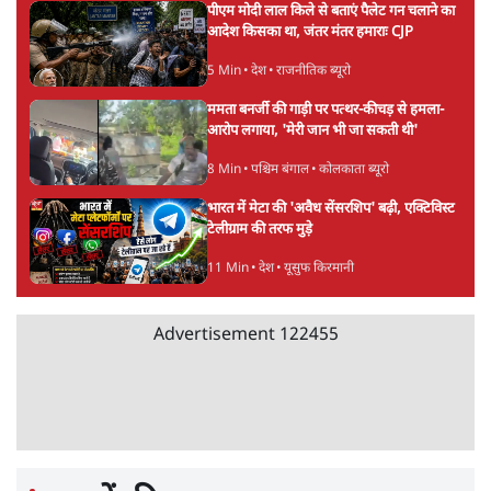
ओंकारेश्वर पांडेय
की और स्टोरी पढ़ें
अगली खबर लोड हो रही है...
ताजा खबरें
बीजेपी-अकाली गठबंधन हुआ तो ये पुराने गठबंधन
की वापसी के बजाय क्यों होगा नया राजनीतिक
प्रयोग?
7 Min
•
पंजाब
उमर खालिद की किताब पर चर्चा के लिए
ऑडिटोरियम की बुकिंग JNU ने रद्द की, कहा- 'अधूरी
जानकारी दी'