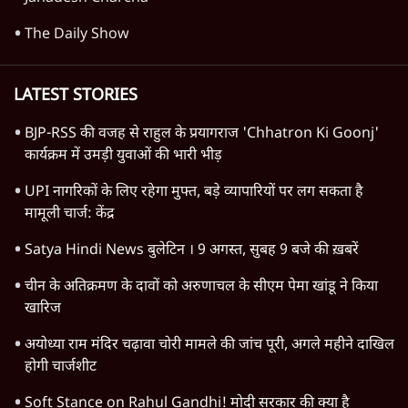
विचार
अगस्त क्रांति आंदोलन में जनता की एकजुटता कायम
रहती तो देश का विभाजन संभव नहीं था!
16 Min
•
विचार
जंतर-मंतर विरोध: वांगचुक को कोसिए, सत्याग्रह को
नहीं
9 Min
•
विचार
जंतर मंतर प्रोटेस्ट: स्क्रीन के सामने की जंग– वायरल
वीडियो कैसे हमारी सोच को बंधक बना रहे हैं
11 Min
•
विचार
Advertisement
यूरोप में खाद्य संकट की आहट, यूके में पड़ेंगे निवाले
के लाले?
4 Min
•
विचार
जंतर-मंतर प्रोटेस्ट: केवल इस्तीफा काफी नहीं, क्या