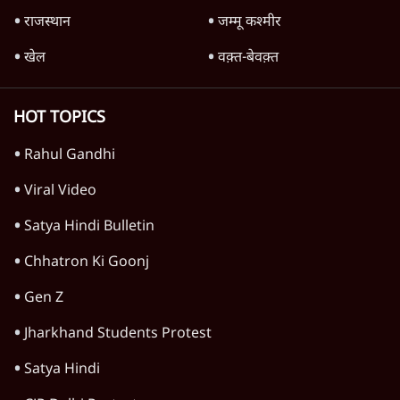
विज्ञापनों पर उड़ाने में मोदी 3.0 को भी पीछे छोड़ा
7 Min
•
उत्तर प्रदेश
शिक्षा संस्थान ‘विद्यार्थी’ नहीं, ‘अनुयायी’ तैयार कर
रहे, राहुल गांधी के बयान से छिड़ी नई बहस
6 Min
•
वक़्त-बेवक़्त
क्या 95 साल पुराने भारतीय सांख्यिकी संस्थान की
स्वायत्तता पर भी अब मंडरा रहा ख़तरा?
8 Min
•
विश्लेषण
Advertisement
उलटबांसीः राष्ट्र के चरित्र की मरम्मत जारी है
11 Min
•
व्यंग्य/उलटबाँसी
Parliament LIVE | हंगामे के बीच फिर शुरू हुई
संसद | 2 Bills Today
दिल्ली
मैं अपने सारे सर्टिफिकेट दिखाने को तैयार, मोदी जी
भी अपनी डिग्री दिखाएंः दिपके
4 Min
•
देश