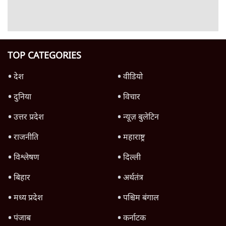
ममता बनर्जी की गाड़ी पर पत्थर-कीचड़ से हमला-
आरोप लगाया, 'मेरी जान भी जा सकती थी'
8 Min
•
पश्चिम बंगाल
•
कोलकाता ब्यूरो
भारत में मेटा की 'अवैध सेंसरशिप' बढ़ी, एक्टिविस्ट
टेलीग्राम की तरफ मुड़े
11 Min
•
देश
•
यूसुफ किरमानी
Advertisement
122455
पाठकों की पसन्द
जनता का 2.32 करोड़ रोज़ाना खर्चः योगी सरकार ने