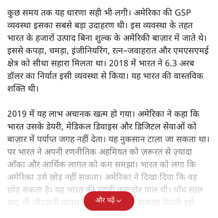
कुछ समय तक यह धारणा सही भी लगी। अमेरिका की GSP
व्यवस्था इसका सबसे बड़ा उदाहरण थी। इस व्यवस्था के तहत
भारत के हजारों उत्पाद बिना शुल्क के अमेरिकी बाज़ार में जाते थे।
इससे कपड़ा, चमड़ा, इंजीनियरिंग, रत्न–जवाहरात और एमएसएमई
क्षेत्र को सीधा सहारा मिलता था। 2018 में भारत ने 6.3 अरब
डॉलर का निर्यात इसी व्यवस्था से किया। यह भारत की वास्तविक
शक्ति थी।
2019 में यह लाभ अचानक खत्म हो गया। अमेरिका ने कहा कि
भारत उसके डेयरी, मेडिकल डिवाइस और डिजिटल सेवाओं को
बाज़ार में पर्याप्त जगह नहीं देता। यह नुकसान टाला जा सकता था।
पर भारत ने अपनी रणनीतिक अहमियत को ज़रूरत से ज़्यादा
आँका और आर्थिक लागत को कम समझा। भारत को लगा कि
अमेरिका उसे छोड़ नहीं सकता। अमेरिका ने दिखा दिया कि वह
छोड़ सकता है। यह भारत की पहली कमजोर चाल थी। पाँच साल
और पढ़ें
बाद भी जीएसपी वापस नहीं आया। इसके बावजूद दिल्ली इसे
“ऐतिहासिक रीसेट” कह रही है।