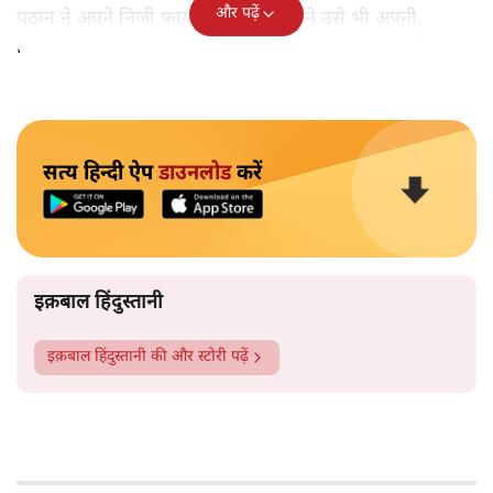
और पढ़ें
पठान ने अपने निजी फायदे या डर के सामने उसे भी अपनी
बिरादरी, मज़हब और पार्टी के मुकाबले ताक पर रख दिया है।
सत्य हिन्दी ऐप
डाउनलोड
करें
इक़बाल हिंदुस्तानी
इक़बाल हिंदुस्तानी
की और स्टोरी पढ़ें