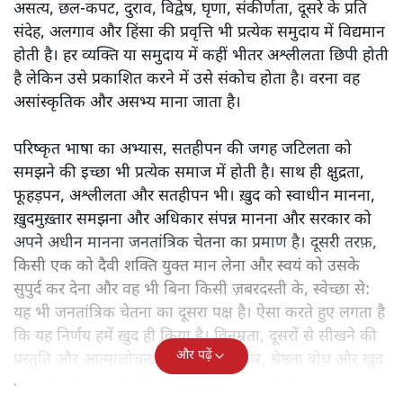
असत्य, छल-कपट, दुराव, विद्वेष, घृणा, संकीर्णता, दूसरे के प्रति
संदेह, अलगाव और हिंसा की प्रवृत्ति भी प्रत्येक समुदाय में विद्यमान
होती है। हर व्यक्ति या समुदाय में कहीं भीतर अश्लीलता छिपी होती
है लेकिन उसे प्रकाशित करने में उसे संकोच होता है। वरना वह
असांस्कृतिक और असभ्य माना जाता है।
परिष्कृत भाषा का अभ्यास, सतहीपन की जगह जटिलता को
समझने की इच्छा भी प्रत्येक समाज में होती है। साथ ही क्षुद्रता,
फूहड़पन, अश्लीलता और सतहीपन भी। ख़ुद को स्वाधीन मानना,
ख़ुदमुख़्तार समझना और अधिकार संपन्न मानना और सरकार को
अपने अधीन मानना जनतांत्रिक चेतना का प्रमाण है। दूसरी तरफ़,
किसी एक को दैवी शक्ति युक्त मान लेना और स्वयं को उसके
सुपुर्द कर देना और वह भी बिना किसी ज़बरदस्ती के, स्वेच्छा से:
यह भी जनतांत्रिक चेतना का दूसरा पक्ष है। ऐसा करते हुए लगता है
कि यह निर्णय हमें ख़ुद ही किया है। विनम्रता, दूसरों से सीखने की
और पढ़ें
प्रस्तुति और आत्मालोचना के बरक्स अहंकार, श्रेष्ठता बोध और ख़ुद
को सर्वज्ञानी समझने की बीमारी भी मौजूद रहती है।