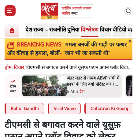
देश
राज्य
राजनीति
दुनिया
विश्लेषण
विचार
वीडियो
वक़्त
BREAKING NEWS:
ममता बनर्जी की गाड़ी पर पत्थर
और कीचड़ से हमला, बोलीं- ‘जान भी जा सकती थी’
होम
/
विचार
/
टीएमसी से बगावत करने वाले यूसुफ़ पठान अपने प्लॉट विवाद
को लेकर निशाने पर क्यों?
 मोदी
जंतर मंतर से गायब ABVP रांची में
हले बीजेपी-
छात्रों के लिए क्यों प्रोटेस्ट कर रही
ट्रेंडिंग
 अटकलें
है
6 Min
.
देश
ख़बर
Rahul Gandhi
Viral Video
Chhatron Ki Goonj
टीएमसी से बगावत करने वाले यूसुफ़