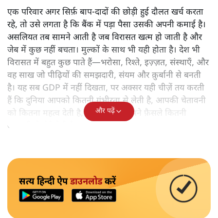
एक परिवार अगर सिर्फ़ बाप‑दादों की छोड़ी हुई दौलत खर्च करता
रहे, तो उसे लगता है कि बैंक में पड़ा पैसा उसकी अपनी कमाई है।
असलियत तब सामने आती है जब विरासत खत्म हो जाती है और
जेब में कुछ नहीं बचता। मुल्कों के साथ भी यही होता है। देश भी
विरासत में बहुत कुछ पाते हैं—भरोसा, रिश्ते, इज़्ज़त, संस्थाएँ, और
वह साख जो पीढ़ियों की समझदारी, संयम और क़ुर्बानी से बनती
है। यह सब GDP में नहीं दिखता, पर अक्सर यही चीज़ें तय करती
हैं कि दुनिया आपको कितनी गंभीरता से लेती है, आपकी चेतावनी
और पढ़ें
को कितना महत्व देती है, और आपको अपने फ़ैसले कितनी
आज़ादी से लेने देती है।
सत्य हिन्दी ऐप
डाउनलोड
करें