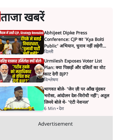
ताजा खबरें
Abhijeet Dipke Press
Conference: CJP का 'Kya Bolti
Public' अभियान, चुनाव नहीं लड़ेगी
दिल्ली
CJP!
Urmilesh Exposes Voter List
Plan: क्या पिछड़ों और दलितों का वोट
काट देगी BJP?
विश्लेषण
भागवत बोले- 'जेन ज़ी पर आँख मूंदकर
भरोसा, आंदोलन देश-विरोधी नहीं'; अतुल
लिमये बोले थे- 'एंटी नेशनल'
6 Min
•
देश
Advertisement