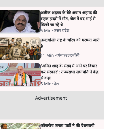
अतीक अहमद के बेटे अबान अहमद की
सड़क हादसे में मौत, जेल में बंद भाई से
मिलने जा रहे थे
5 Min
•
उत्तर प्रदेश
उलटबांसीः राष्ट्र के चरित्र की मरम्मत जारी
है
11 Min
•
व्यंग्य/उलटबाँसी
'अमित शाह के संसद में आने पर विचार
करे सरकार': राज्यसभा सभापति ने केंद्र
से कहा
5 Min
•
देश
Advertisement
कॉकरोच जनता पार्टी ने की देशव्यापी