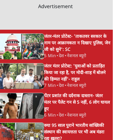
Advertisement
जंतर-मंतर प्रोटेस्ट- 'ताकतवर सरकार के
नाम पर आक्रामकता न दिखाए पुलिस, जेन
जी को सुने': SC
5 Min
•
देश
•
नेशनल ब्यूरो
जंतर मंतर प्रोटेस्ट: 'युवाओं को प्रताड़ित
किया जा रहा है, पर मोदी-शाह में बोलने
की हिम्मत नहीं'- राहुल
7 Min
•
देश
•
नेशनल ब्यूरो
पेंटर प्रशांत की दर्दनाक दास्तान- जंतर
मंतर पर पैलेट गन से 5 नहीं, 6 लोग घायल
हुए
6 Min
•
देश
•
नेशनल ब्यूरो
क्या 95 साल पुराने भारतीय सांख्यिकी
संस्थान की स्वायत्तता पर भी अब मंडरा
रहा ख़तरा?