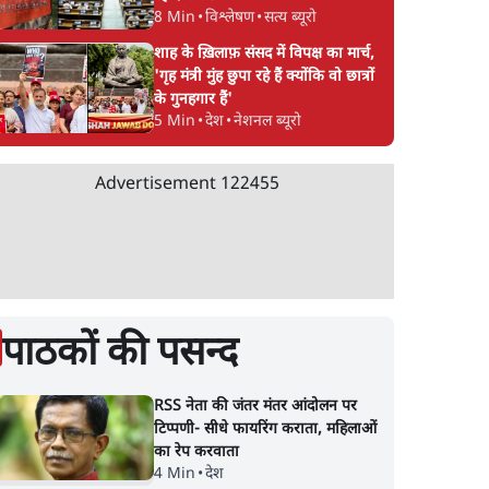
8 Min
•
विश्लेषण
•
सत्य ब्यूरो
शाह के ख़िलाफ़ संसद में विपक्ष का मार्च,
'गृह मंत्री मुंह छुपा रहे हैं क्योंकि वो छात्रों
के गुनहगार हैं'
5 Min
•
देश
•
नेशनल ब्यूरो
Advertisement
122455
पाठकों की पसन्द
RSS नेता की जंतर मंतर आंदोलन पर
टिप्पणी- सीधे फायरिंग कराता, महिलाओं
का रेप करवाता
4 Min
•
देश