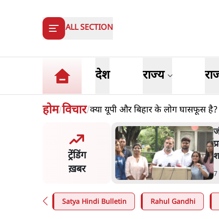
ALL SECTION
देश
राज्य
रा
होम
विचार
क्या यूपी और बिहार के लोग घासफूस है?
/
/
मंतर प्रोटेस्ट- 'ताकतवर सरकार
ज
ाम पर आक्रामकता न दिखाए
प
ट्रेंडिंग
, जेन जी को सुने': SC
श
ख़बर
n
.
देश
7
Satya Hindi Bulletin
Rahul Gandhi