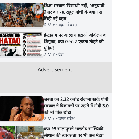
शिक्षा संस्थान ‘विद्यार्थी’ नहीं, ‘अनुयायी’
तैयार कर रहे, राहुल गांधी के बयान से
छिड़ी नई बहस
6 Min
•
वक़्त-बेवक़्त
इंस्टाग्राम पर आरक्षण हटाओ आंदोलन का
शिगूफा, क्या Gen Z एकता तोड़ने की
मुहिम?
7 Min
•
देश
Advertisement
जनता का 2.32 करोड़ रोज़ाना खर्चः योगी
सरकार ने विज्ञापनों पर उड़ाने में मोदी 3.0
को भी पीछे छोड़ा
7 Min
•
उत्तर प्रदेश
क्या 95 साल पुराने भारतीय सांख्यिकी
संस्थान की स्वायत्तता पर भी अब मंडरा