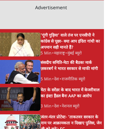
Advertisement
'गूंगी गुड़िया' वाले तंज पर एनसीपी ने
कांग्रेस से पूछा- क्या आप इंदिरा गांधी का
अपमान सही मानते हैं?
5 Min
•
महाराष्ट्र
•
मुंबई ब्यूरो
संसदीय समिति-मेटा की बैठकः मार्क
ज़करबर्ग ने भारत सरकार से माफी मांगी
5 Min
•
देश
•
राजनीतिक ब्यूरो
मेटा के सरेंडर के बाद भारत में केजरीवाल
का इंस्टा हैंडल बैनः AAP का आरोप
3 Min
•
देश
•
नेशनल ब्यूरो
जंतर-मंतर प्रोटेस्ट- 'ताकतवर सरकार के
नाम पर आक्रामकता न दिखाए पुलिस, जेन