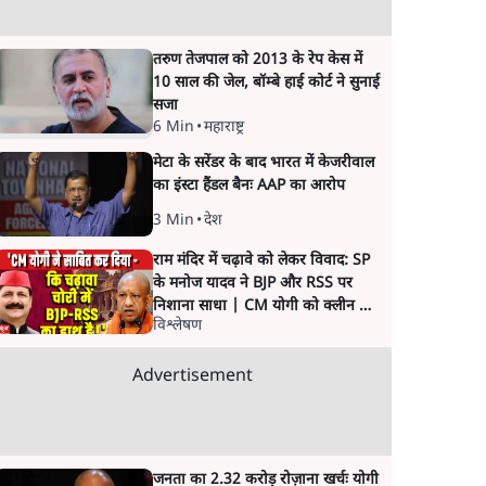
तरुण तेजपाल को 2013 के रेप केस में
10 साल की जेल, बॉम्बे हाई कोर्ट ने सुनाई
सजा
6 Min
•
महाराष्ट्र
मेटा के सरेंडर के बाद भारत में केजरीवाल
का इंस्टा हैंडल बैनः AAP का आरोप
3 Min
•
देश
राम मंदिर में चढ़ावे को लेकर विवाद: SP
के मनोज यादव ने BJP और RSS पर
निशाना साधा | CM योगी को क्लीन चिट
विश्लेषण
मिली
Advertisement
जनता का 2.32 करोड़ रोज़ाना खर्चः योगी