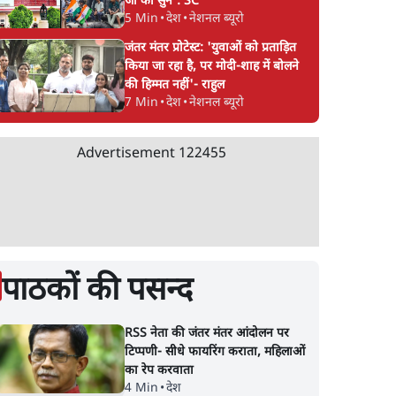
जी को सुने': SC
5 Min
•
देश
•
नेशनल ब्यूरो
जंतर मंतर प्रोटेस्ट: 'युवाओं को प्रताड़ित
किया जा रहा है, पर मोदी-शाह में बोलने
की हिम्मत नहीं'- राहुल
7 Min
•
देश
•
नेशनल ब्यूरो
Advertisement
122455
पाठकों की पसन्द
RSS नेता की जंतर मंतर आंदोलन पर
टिप्पणी- सीधे फायरिंग कराता, महिलाओं
का रेप करवाता
4 Min
•
देश