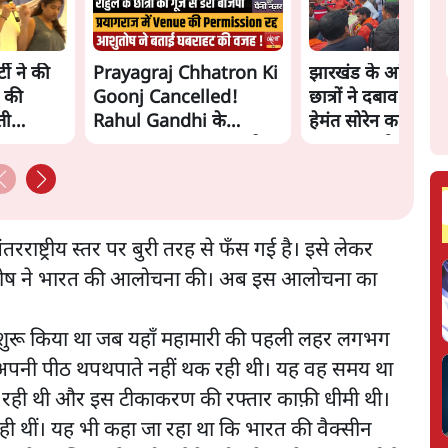
ी ने की
Prayagraj Chhatron Ki
झारखंड के आंदोलनक
 की
Goonj Cancelled!
छात्रों ने दबाव बढ़ाय
ती
Rahul Gandhi के
हेमंत सोरेन का इस्ती
Student Outreach से
मांगा, 10 को घेरेंगे
डरी BJP? | Ashutosh
विधानसभा
ंतरराष्ट्रीय स्तर पर बुरी तरह से फँस गई है। इसे लेकर
ुद्रा कोष ने भारत की आलोचना की। अब इस आलोचना का
शुरू किया था जब यहाँ महामारी की पहली लहर लगभग
र अपनी पीठ थपथपाते नहीं थक रही थी। यह वह समय था
ई जा रही थी और इस टीकाकरण की रफ्तार काफ़ी धीमी थी।
रही थीं। यह भी कहा जा रहा था कि भारत की वैक्सीन