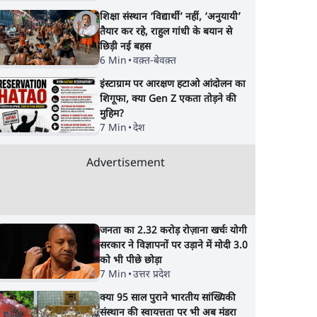
शिक्षा संस्थान ‘विद्यार्थी’ नहीं, ‘अनुयायी’
तैयार कर रहे, राहुल गांधी के बयान से
छिड़ी नई बहस
6 Min
•
वक़्त-बेवक़्त
इंस्टाग्राम पर आरक्षण हटाओ आंदोलन का
शिगूफा, क्या Gen Z एकता तोड़ने की
मुहिम?
7 Min
•
देश
Advertisement
ेवल
जंतर-मंतर आंदोलन: आक्रोश
क्या युवाओं के आंदोलन 
जनता का 2.32 करोड़ रोज़ाना खर्चः योगी
्या
का प्रदर्शन या प्रतिरोध का
रुक जाएगा हिंदू राष्ट्र का
सरकार ने विज्ञापनों पर उड़ाने में मोदी 3.0
 बीमारी
कार्निवाल?
राग?
को भी पीछे छोड़ा
7 Min
•
उत्तर प्रदेश
क्या 95 साल पुराने भारतीय सांख्यिकी
संस्थान की स्वायत्तता पर भी अब मंडरा