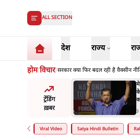
ALL SECTION
देश
राज्य
रा
होम
विचार
सरकार क्या फिर बदल रही है वैक्सीन नी
/
/
य समिति-मेटा की बैठकः मार्क
म
र्ग ने भारत सरकार से माफी
क
ट्रेंडिंग
क
ख़बर
n
.
देश
3
Viral Video
Satya Hindi Bulletin
Ra