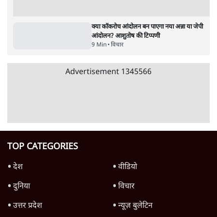
जंतर मंतर प्रोटेस्ट: स्क्रीन के सामने की जंग– वायरल
वीडियो कैसे हमारी सोच को बंधक बना रहे हैं
11 Min
•
विचार
यूरोप में खाद्य संकट की आहट, यूके में पड़ेंगे निवाले
के लाले?
4 Min
•
विचार
Advertisement
जंतर-मंतर प्रोटेस्ट: केवल इस्तीफा काफी नहीं, क्या
शिक्षा 'तंत्र' खुद एक बीमारी है?
9 Min
•
विचार
जंतर-मंतर आंदोलन: आक्रोश का प्रदर्शन या प्रतिरोध
का कार्निवाल?
7 Min
•
विचार
क्या युवाओं के आंदोलन से रुक जाएगा हिंदू राष्ट्र का
राग?
8 Min
•
विचार