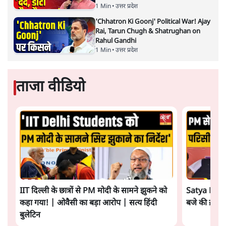
Advertisement
चीन के अतिक्रमण के दावों को अरुणाचल के सीएम
पेमा खांडू ने किया खारिज
3 Min
•
अरुणाचल प्रदेश
अयोध्या राम मंदिर चढ़ावा चोरी मामले की जांच पूरी,
अगले महीने दाखिल होगी चार्जशीट
3 Min
•
देश
राहुल गांधी ने प्रयागराज में जेन ज़ी को झकझोरा- 3D
संदेश- दर्द, डेटा, दौलत
6 Min
•
देश
Advertisement