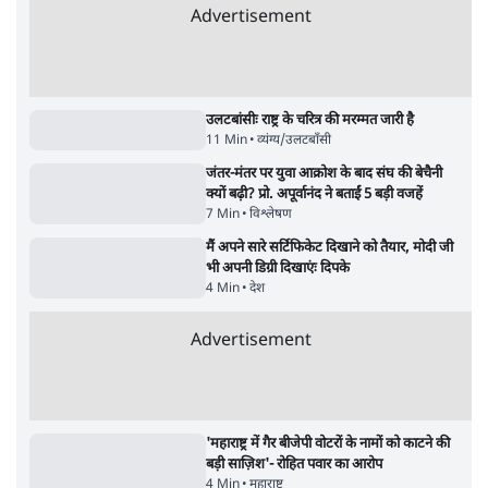
के साथ मंज़ूरी देना पड़ा
5 Min
•
देश
•
राजनीतिक ब्यूरो
Advertisement
122455
पाठकों की पसन्द
जनता का 2.32 करोड़ रोज़ाना खर्चः योगी सरकार ने
विज्ञापनों पर उड़ाने में मोदी 3.0 को भी पीछे छोड़ा
7 Min
•
उत्तर प्रदेश
शिक्षा संस्थान ‘विद्यार्थी’ नहीं, ‘अनुयायी’ तैयार कर
रहे, राहुल गांधी के बयान से छिड़ी नई बहस
6 Min
•
वक़्त-बेवक़्त
क्या 95 साल पुराने भारतीय सांख्यिकी संस्थान की