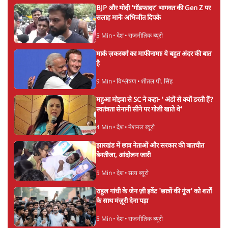
कहा गया! | ओवैसी का बड़ा आरोप | सत्य हिंदी
बजे की ख़बरें
बुलेटिन
सर्वाधिक पढ़ी गयी खबरें
UPI पर प्रस्तावित शुल्क के पीछे ट्रंप का दबाव?
वीजा-मास्टरकार्ड को फायदा पहुँचाने की चर्चा
6 Min
•
विश्लेषण
•
नेशनल ब्यूरो
'E20- दाल में काला नहीं, पूरी दाल ही काली; वाहनों
को बरबाद कर रहा है इथेनॉल': राहुल
5 Min
•
देश
•
नेशनल ब्यूरो
Advertisement