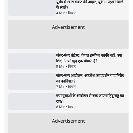
'महाराष्ट्र में गैर बीजेपी वोटरों के नामों को काटने की
बड़ी साज़िश'- रोहित पवार का आरोप
4 Min
•
महाराष्ट्र
पीएम केयर्स फंडः मार्च 2023 के बाद कोई हिसाब-
किताब नहीं, द हिन्दू की पड़ताल
4 Min
•
देश
Advertisement
1224333
विचार
जंतर-मंतर विरोध: वांगचुक को कोसिए, सत्याग्रह को
नहीं
9 Min
•
विचार