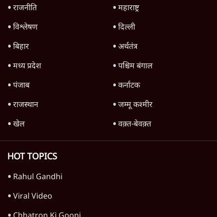
Advertisement
क्या कॉकरोच आंदोलन बन पाएगा नया अन्ना या जेपी
आंदोलन? आशुतोष की टिप्पणी
9 Min
•
विचार
Advertisement
1345566
TOP CATEGORIES
देश
वीडियो