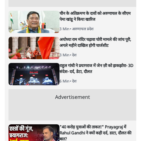
अगली खबर लोड हो रही है...
ताजा खबरें
होर्मुज समझौते के करीब पहुँचे ईरान-ओमान, लेकिन
स्ट्रेट को खोलने के लिए तेहरान ने रखी कड़ी शर्तें
8 Min
•
दुनिया
BJP-RSS की वजह से राहुल के प्रयागराज
'Chhatron Ki Goonj' कार्यक्रम में उमड़ी युवाओं
की भारी भीड़
1 Min
•
विश्लेषण
UPI नागरिकों के लिए रहेगा मुफ्त, बड़े व्यापारियों पर
लग सकता है मामूली चार्ज: केंद्र
9 Min
•
अर्थतंत्र