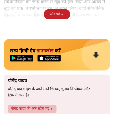
संवैधानिकता की जाँच करने से खुद को हटा लिया और असल में
ख़ुद को एक 'उपभोक्ता फ़ोरम' में बदल लिया; जहाँ संवैधानिक
और पढ़ें
सिद्धांतों के बजाय शिकायतों के समाधान और मध्यस्थता पर
ज़्यादा ज़ोर दिया गया।
सत्य हिन्दी ऐप
डाउनलोड
करें
योगेंद्र यादव
योगेंद्र यादव देश के जाने माने चिंतक, चुनाव विश्लेषक और
टिप्पणीकार हैं।
योगेंद्र यादव
की और स्टोरी पढ़ें