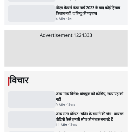
स्वायत्तता पर भी अब मंडरा रहा ख़तरा?
8 Min
•
विश्लेषण
Advertisement
उलटबांसीः राष्ट्र के चरित्र की मरम्मत जारी है
11 Min
•
व्यंग्य/उलटबाँसी
जंतर-मंतर पर युवा आक्रोश के बाद संघ की बेचैनी
क्यों बढ़ी? प्रो. अपूर्वानंद ने बताईं 5 बड़ी वजहें
7 Min
•
विश्लेषण
मैं अपने सारे सर्टिफिकेट दिखाने को तैयार, मोदी जी
भी अपनी डिग्री दिखाएंः दिपके
4 Min
•
देश
Advertisement