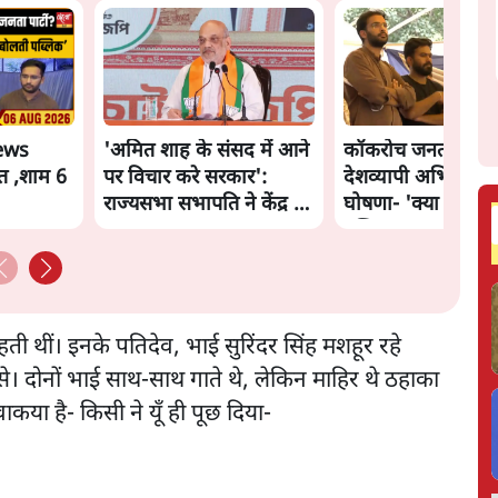
ews
'अमित शाह के संसद में आने
कॉकरोच जनता पार्टी 
त ,शाम 6
पर विचार करे सरकार':
देशव्यापी अभियान क
राज्यसभा सभापति ने केंद्र से
घोषणा- 'क्या बोलती
कहा
पब्लिक'
रहती थीं। इनके पतिदेव, भाई सुरिंदर सिंह मशहूर रहे
से। दोनों भाई साथ-साथ गाते थे, लेकिन माहिर थे ठहाका
कया है- किसी ने यूँ ही पूछ दिया-