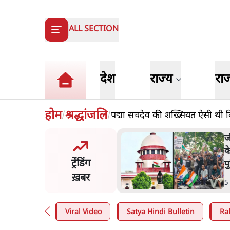
ALL SECTION
देश
राज्य
रा
होम
श्रद्धांजलि
पद्मा सचदेव की शख्सियत ऐसी थी
/
/
के सरेंडर के बाद भारत में
ज
वाल का इंस्टा हैंडल बैनः AAP
क
ट्रेंडिंग
आरोप
प
ख़बर
n
.
देश
5
Viral Video
Satya Hindi Bulletin
Ra