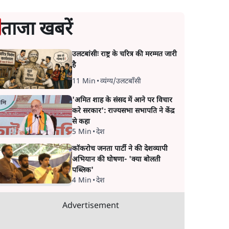
ताजा खबरें
उलटबांसीः राष्ट्र के चरित्र की मरम्मत जारी
है
11 Min
•
व्यंग्य/उलटबाँसी
'अमित शाह के संसद में आने पर विचार
करे सरकार': राज्यसभा सभापति ने केंद्र
से कहा
5 Min
•
देश
कॉकरोच जनता पार्टी ने की देशव्यापी
अभियान की घोषणा- 'क्या बोलती
पब्लिक'
4 Min
•
देश
Advertisement