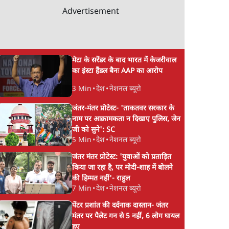
Advertisement
मेटा के सरेंडर के बाद भारत में केजरीवाल
का इंस्टा हैंडल बैनः AAP का आरोप
3 Min
•
देश
•
नेशनल ब्यूरो
जंतर-मंतर प्रोटेस्ट- 'ताकतवर सरकार के
नाम पर आक्रामकता न दिखाए पुलिस, जेन
जी को सुने': SC
5 Min
•
देश
•
नेशनल ब्यूरो
जंतर मंतर प्रोटेस्ट: 'युवाओं को प्रताड़ित
किया जा रहा है, पर मोदी-शाह में बोलने
की हिम्मत नहीं'- राहुल
7 Min
•
देश
•
नेशनल ब्यूरो
पेंटर प्रशांत की दर्दनाक दास्तान- जंतर
मंतर पर पैलेट गन से 5 नहीं, 6 लोग घायल
हुए