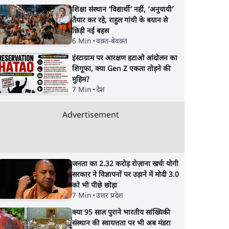
शिक्षा संस्थान ‘विद्यार्थी’ नहीं, ‘अनुयायी’
तैयार कर रहे, राहुल गांधी के बयान से
छिड़ी नई बहस
6 Min
•
वक़्त-बेवक़्त
इंस्टाग्राम पर आरक्षण हटाओ आंदोलन का
शिगूफा, क्या Gen Z एकता तोड़ने की
मुहिम?
7 Min
•
देश
Advertisement
जनता का 2.32 करोड़ रोज़ाना खर्चः योगी
सरकार ने विज्ञापनों पर उड़ाने में मोदी 3.0
को भी पीछे छोड़ा
7 Min
•
उत्तर प्रदेश
क्या 95 साल पुराने भारतीय सांख्यिकी
संस्थान की स्वायत्तता पर भी अब मंडरा