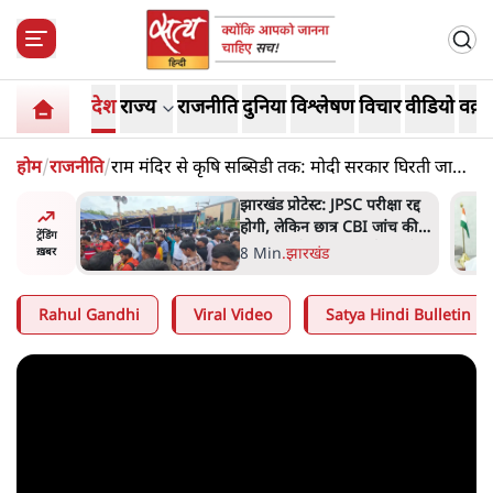
देश
राज्य
राजनीति
दुनिया
विश्लेषण
विचार
वीडियो
वक़्त
होम
/
राजनीति
/
राम मंदिर से कृषि सब्सिडी तक: मोदी सरकार घिरती जा
रही है! आशुतोष की पैनी नज़र
ीक्षा रद्द
चीन के अतिक्रमण के दावों को
 जांच की
अरुणाचल के सीएम पेमा खांडू ने
ट्रेंडिंग
्शन जारी
किया खारिज
3 Min
.
अरुणाचल प्रदेश
ख़बर
Rahul Gandhi
Viral Video
Satya Hindi Bulletin