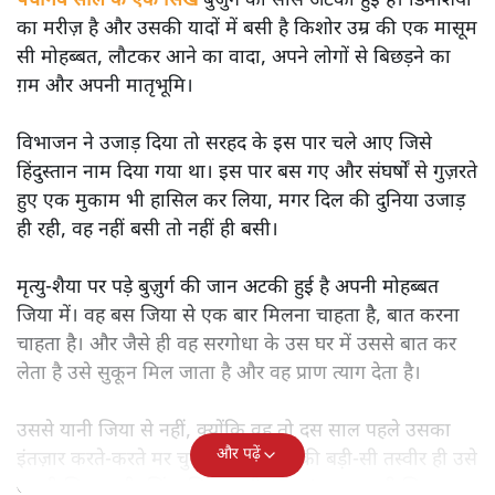
पंचानवे साल के एक सिख
बुजुर्ग की साँस अटकी हुई है। डिमेंशिया
का मरीज़ है और उसकी यादों में बसी है किशोर उम्र की एक मासूम
सी मोहब्बत, लौटकर आने का वादा, अपने लोगों से बिछड़ने का
ग़म और अपनी मातृभूमि।
विभाजन ने उजाड़ दिया तो सरहद के इस पार चले आए जिसे
हिंदुस्तान नाम दिया गया था। इस पार बस गए और संघर्षों से गुज़रते
हुए एक मुकाम भी हासिल कर लिया, मगर दिल की दुनिया उजाड़
ही रही, वह नहीं बसी तो नहीं ही बसी।
मृत्यु-शैया पर पड़े बुज़ुर्ग की जान अटकी हुई है अपनी मोहब्बत
जिया में। वह बस जिया से एक बार मिलना चाहता है, बात करना
चाहता है। और जैसे ही वह सरगोधा के उस घर में उससे बात कर
लेता है उसे सुकून मिल जाता है और वह प्राण त्याग देता है।
उससे यानी जिया से नहीं, क्योंकि वह तो दस साल पहले उसका
और पढ़ें
इंतज़ार करते-करते मर चुकी है। मगर उसकी बड़ी-सी तस्वीर ही उसे
अपनी जिया लगी, ज़िंदा जिया, वही 17-18 साल वाली जिया।