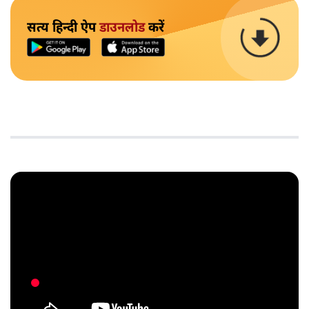
सत्य हिन्दी ऐप
डाउनलोड
करें