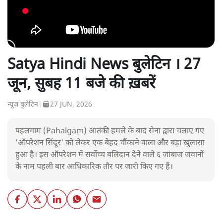
Satya Hindi News बुलेटिन । 27
जून, सुबह 11 बजे की ख़बरें
न्यूज़ बुलेटिन
|
27 JUN, 2026
पहलगाम (Pahalgam) आतंकी हमले के बाद सेना द्वारा चलाए गए
'ऑपरेशन सिंदूर' को लेकर एक बेहद चौंकाने वाला और बड़ा खुलासा
हुआ है। इस ऑपरेशन में सर्वोच्च बलिदान देने वाले ६ जांबाज जवानों
के नाम पहली बार आधिकारिक तौर पर जारी किए गए हैं।