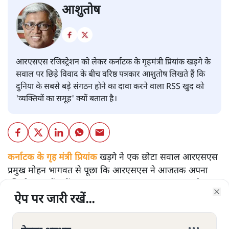
आशुतोष
आरएसएस रजिस्ट्रेशन को लेकर कर्नाटक के गृहमंत्री प्रियांक खड़गे के
सवाल पर छिड़े विवाद के बीच वरिष्ठ पत्रकार आशुतोष लिखते हैं कि
दुनिया के सबसे बड़े संगठन होने का दावा करने वाला RSS खुद को
'व्यक्तियों का समूह' क्यों बताता है।
कर्नाटक के गृह मंत्री प्रियांक
खड़गे ने एक छोटा सवाल आरएसएस
प्रमुख मोहन भागवत से पूछा कि आरएसएस ने आजतक अपना
रजिस्ट्रेशन क्यों नहीं कराया? इस सवाल का जवाब आसान है।
ऐप पर जारी रखें...
ऐप पर जारी रखें...
ऐप पर जारी रखें...
ऐप पर जारी रखें...
ऐप पर जारी रखें...
ऐप पर जारी रखें...
भागवत कह सकते थे कि हाँ, गलती हो गई रजिस्ट्रेशन करा लेते हैं।
Clo
Clo
Clo
Clo
Clo
Clo
या फिर जल्दी ही करा लेंगे। लेकिन संघ की तरफ से ऐसा जवाब
नहीं आया। जो जवाब आया वो हास्यास्पद ही नहीं, वो