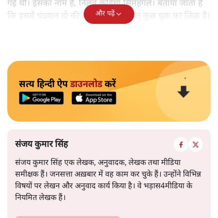
गई थी। इसका नाम है, निलवु कुडिचा सिमहंगल। बताया जाता है
और पढ़ें
कि इसमें चंद्रयान दो की नाकामी से संबंधित कुछ चूक का जिक्र है।
सत्य हिन्दी ऐप
डाउनलोड
करें
संजय कुमार सिंह
संजय कुमार सिंह एक लेखक, अनुवादक, लेखक तथा मीडिया
समीक्षक हैं। जनसत्ता अख़बार में वह काम कर चुके हैं। उन्होंने विभिन्न
विषयों पर लेखन और अनुवाद कार्य किया है। वे भड़ास4मीडिया के
नियमित लेखक हैं।