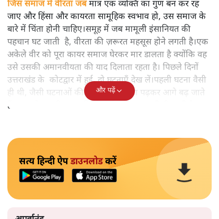
जिस समाज में वीरता जब
मात्र एक व्यक्ति का गुण बन कर रह
जाए और हिंसा और कायरता सामूहिक स्वभाव हो, उस समाज के
बारे में चिंता होनी चाहिए।समूह में जब मामूली इंसानियत की
पहचान घट जाती है, वीरता की ज़रूरत महसूस होने लगती है।एक
अकेले वीर को पूरा कायर समाज घेरकर मार डालता है क्योंकि वह
उसे उसकी अमानवीयता की याद दिलाता रहता है। पिछले दिनों
उत्तराखंड के कोटद्वार में हुई दो घटनाएँ देख लें।पहली घटना वैसी
और पढ़ें
ही थी, जैसी घटनाओं की खबर हम रोज़ाना पढ़कर आगे बढ़ जाते
हैं।भारत के तक़रीबन हर हिस्से से ऐसी खबर आती ही रहती है।
सत्य हिन्दी ऐप
डाउनलोड
करें