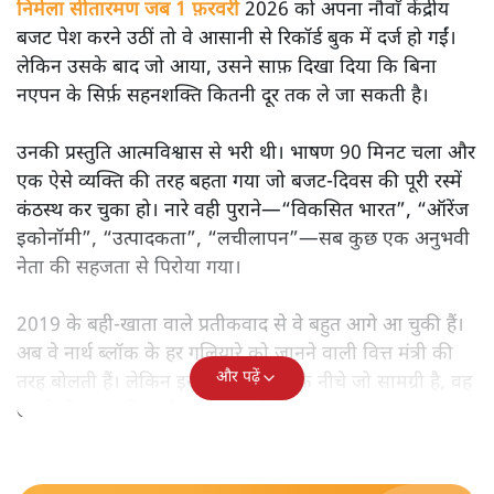
निर्मला सीतारमण जब 1 फ़रवरी
2026 को अपना नौवाँ केंद्रीय
बजट पेश करने उठीं तो वे आसानी से रिकॉर्ड बुक में दर्ज हो गईं।
लेकिन उसके बाद जो आया, उसने साफ़ दिखा दिया कि बिना
नएपन के सिर्फ़ सहनशक्ति कितनी दूर तक ले जा सकती है।
उनकी प्रस्तुति आत्मविश्वास से भरी थी। भाषण 90 मिनट चला और
एक ऐसे व्यक्ति की तरह बहता गया जो बजट‑दिवस की पूरी रस्में
कंठस्थ कर चुका हो। नारे वही पुराने—“विकसित भारत”, “ऑरेंज
इकोनॉमी”, “उत्पादकता”, “लचीलापन”—सब कुछ एक अनुभवी
नेता की सहजता से पिरोया गया।
2019 के बही‑खाता वाले प्रतीकवाद से वे बहुत आगे आ चुकी हैं।
अब वे नार्थ ब्लॉक के हर गलियारे को जानने वाली वित्त मंत्री की
और पढ़ें
तरह बोलती हैं। लेकिन इस आत्मविश्वास के नीचे जो सामग्री है, वह
उतनी ही अनुमानित और दोहराव भरी।