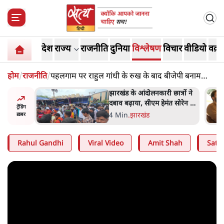
देश
राज्य
राजनीति
दुनिया
विश्लेषण
विचार
वीडियो
वक़्त
होम
/
राजनीति
/
पहलगाम पर राहुल गांधी के रुख के बाद बीजेपी बनाम
कांग्रेस में तीखी जंग
अबान अहमद
झारखंड के आंदोलनकारी छात्रों ने
ेल में बंद
दबाव बढ़ाया, सीएम हेमंत सोरेन का
ट्रेंडिंग
इस्तीफा मांगा, 10 को घेरेंगे
4 Min
.
झारखंड
ख़बर
विधानसभा
Rahul Gandhi
Viral Video
Amit Shah
Satya