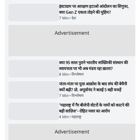
के बुजुर्ग से जेन जी को क्या मिलेगा
7 Min
•
देश
•
राजनीतिक ब्यूरो
'गूंगी गुड़िया' वाले तंज पर एनसीपी ने कांग्रेस से पूछा-
क्या आप इंदिरा गांधी का अपमान सही मानते हैं?
5 Min
•
महाराष्ट्र
•
मुंबई ब्यूरो
Advertisement
122455
पाठकों की पसन्द
RSS नेता की जंतर मंतर आंदोलन पर टिप्पणी- सीधे
फायरिंग कराता, महिलाओं का रेप करवाता
4 Min
•
देश