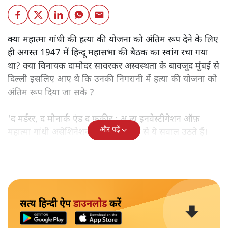
क्या महात्मा गांधी की हत्या की योजना को अंतिम रूप देने के लिए
ही अगस्त 1947 में हिन्दू महासभा की बैठक का स्वांग रचा गया
था? क्या विनायक दामोदर सावरकर अस्वस्थता के बावजूद मुंबई से
दिल्ली इसलिए आए थे कि उनकी निगरानी में हत्या की योजना को
अंतिम रूप दिया जा सके ?
'द मर्डरर, द मोनार्क एंड द फ़कीर : अ न्यू इनवेस्टीगेशन ऑफ़
और पढ़ें
महात्मा गांधी असेशिनेशन' नामक किताब से ये सवाल उठते हैं।
सत्य हिन्दी ऐप
डाउनलोड
करें