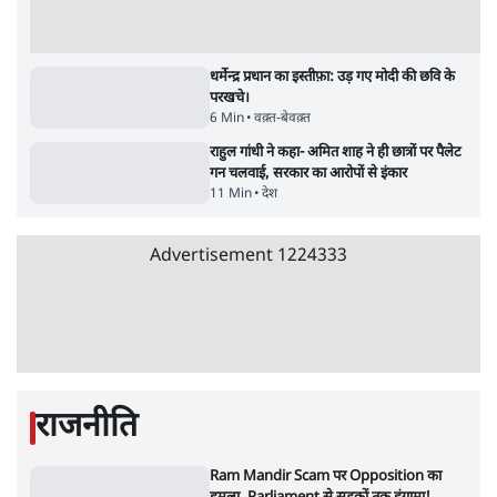
शिक्षा संस्थान ‘विद्यार्थी’ नहीं, ‘अनुयायी’ तैयार कर
रहे, राहुल गांधी के बयान से छिड़ी नई बहस
6 Min
•
वक़्त-बेवक़्त
इंस्टाग्राम पर आरक्षण हटाओ आंदोलन का शिगूफा,
क्या Gen Z एकता तोड़ने की मुहिम?
7 Min
•
देश
Advertisement
क्या 95 साल पुराने भारतीय सांख्यिकी संस्थान की
स्वायत्तता पर भी अब मंडरा रहा ख़तरा?
8 Min
•
विश्लेषण
जंतर-मंतर पर युवा आक्रोश के बाद संघ की बेचैनी
क्यों बढ़ी? प्रो. अपूर्वानंद ने बताईं 5 बड़ी वजहें
7 Min
•
विश्लेषण
'महाराष्ट्र में गैर बीजेपी वोटरों के नामों को काटने की
बड़ी साज़िश'- रोहित पवार का आरोप
4 Min
•
महाराष्ट्र