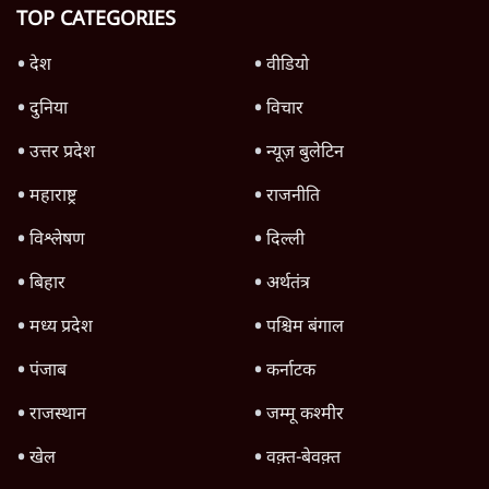
Assembly, चंदा चोरी पर CM Yogi का गोलमोल
जवाब?
राजनीति
UP, Bihar & Jharkhand में Student
Protest, बढ़ता आक्रोश, Modi सरकार के लिए
खतरा?
राजनीति
Advertisement
Datia & Bankipur Bypoll Loss: Modi-
Shah के लिए बड़ी खतरे की घंटी? | Ashutosh
Ki Baat
राजनीति
Advertisement
1345566