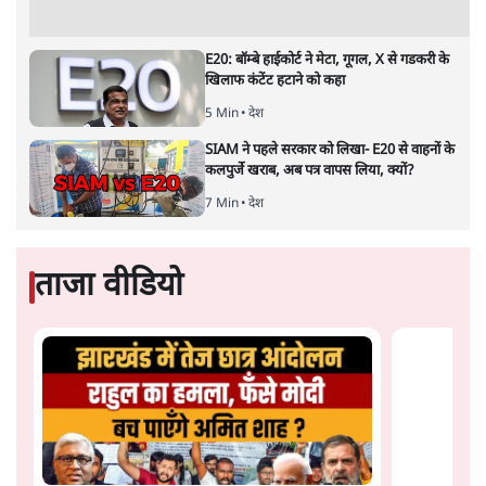
जंतर मंतर प्रोटेस्ट: 'युवाओं को प्रताड़ित किया जा रहा
है, पर मोदी-शाह में बोलने की हिम्मत नहीं'- राहुल
7 Min
•
देश
Advertisement
संसदीय समिति-मेटा की बैठकः मार्क ज़करबर्ग ने
भारत सरकार से माफी मांगी
5 Min
•
देश
शाह के ख़िलाफ़ संसद में विपक्ष का मार्च, 'गृह मंत्री
मुंह छुपा रहे हैं क्योंकि वो छात्रों के गुनहगार हैं'
5 Min
•
देश
जंतर-मंतर प्रोटेस्ट- 'ताकतवर सरकार के नाम पर
आक्रामकता न दिखाए पुलिस, जेन जी को सुने': SC
5 Min
•
देश