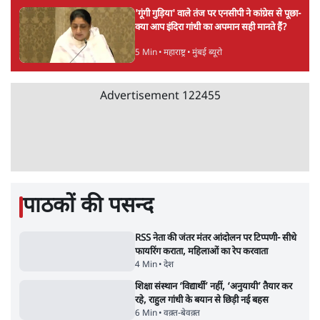
7 Min
•
तमिलनाडु
•
सत्य ब्यूरो
Advertisement
सरकार ने डाबर शहद, गाय के घी और कई अन्य
उत्पाद की बिक्री पर रोक लगाई
3 Min
•
देश
•
नेशनल ब्यूरो
'महाराष्ट्र में गैर बीजेपी वोटरों के नामों को काटने की
बड़ी साज़िश'- रोहित पवार का आरोप
4 Min
•
महाराष्ट्र
•
मुंबई ब्यूरो
E20 विवादः आप के पीएम आवास मार्च को रोका,
धरने पर बैठे केजरीवाल-सिसोदिया
5 Min
•
देश
•
नेशनल ब्यूरो
RSS जेन अल्फा संवादः दिपके ने कहा- 70-80 साल