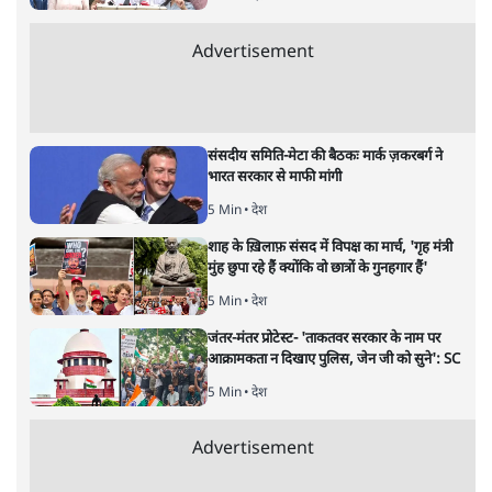
मुकेश कुमार
की और स्टोरी पढ़ें
अगली खबर लोड हो रही है...
ताजा खबरें
PM Modi & Amit Shah Missing from
Parliament: क्या विपक्ष से डरी सरकार?
दिल्ली
शेख हसीना: '2024 में छात्र आंदोलन नहीं,
सुनियोजित तख्तापलट था; मैं अपने लोगों के पास
जरूर लौटूंगी'
5 Min
•
दुनिया