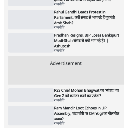
Advertisement
धर्मेन्द्र प्रधान का इस्तीफ़ा: उड़ गए मोदी की छवि के
परखचे।
6 Min
•
वक़्त-बेवक़्त
राहुल गांधी ने कहा- अमित शाह ने ही छात्रों पर पैलेट
गन चलवाई, सरकार का आरोपों से इंकार
11 Min
•
देश
Advertisement
1224333