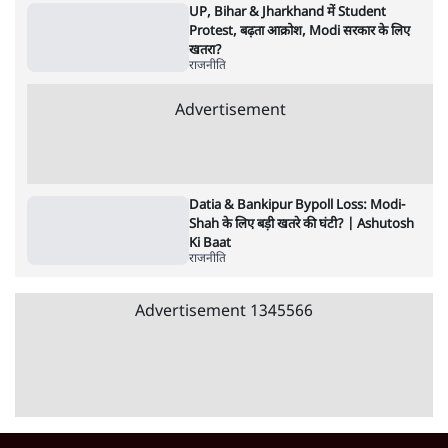
राजनीति
Ram Mandir Scam पर Opposition का
हमला, Parliament से सड़कों तक हंगामा!
राजनीति
Rahul Gandhi Leads Protest in
Parliament, क्यों संसद से भाग रहे हैं गृहमंत्री
Amit Shah?
राजनीति
Pradhan Resigns, BJP Loses Bankipur!
Modi-Shah संसद से क्यों भाग रहे हैं? |
Ashutosh
राजनीति
Advertisement
RSS Chief Mohan Bhagwat का 'संवाद' या
Gen Z को काउंटर करने का एजेंडा?
राजनीति
Ram Mandir Loot Echoes in UP