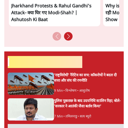
Advertisement
E20: बॉम्बे हाईकोर्ट ने मेटा, गूगल, X से गडकरी के
खिलाफ कंटेंट हटाने को कहा
5 Min
•
देश
SIAM ने पहले सरकार को लिखा- E20 से वाहनों के
कलपुर्जे खराब, अब पत्र वापस लिया, क्यों?
7 Min
•
देश
ताजा वीडियो