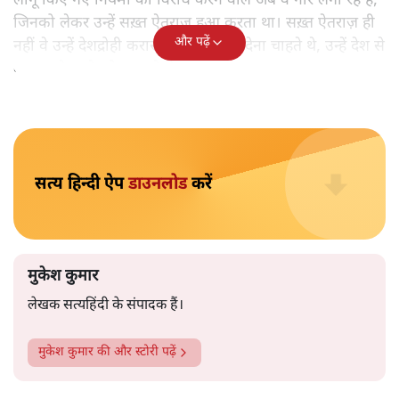
मुकेश कुमार
आप हैरान हुए या नहीं। पीएम मोदी और अमित शाह के खिलाफ
जेएनयू में जब कब्र खुदने वाले आपत्तिजनक नारे लगे तो फौरन
एफआईआर दर्ज की गई। छात्रों को देशद्रोही कहा गया। वैसे ही नारे
अब सवर्ण प्रदर्शनकारी पूरे देश में लगा रहे हैं तो चुप्पी है। कोई संज्ञान
लेने वाला नहीं है।