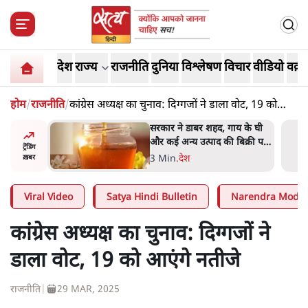
देश
राज्य
राजनीति
दुनिया
विश्लेषण
विचार
वीडियो
वक़्त
होम
/
राजनीति
/
कांग्रेस अध्यक्ष का चुनाव: दिग्गजों ने डाला वोट, 19 को
आएंगे नतीजे
ाय के घी
'महाराष्ट्र में गैर बीजेपी वोटरों के
बिक्री पर
नामों को काटने की बड़ी साज़िश'-
ट्रेंडिंग
रोहित पवार का आरोप
4 Min
.
महाराष्ट्र
ख़बर
Viral Video
Satya Hindi Bulletin
Narendra Modi
कांग्रेस अध्यक्ष का चुनाव: दिग्गजों ने
डाला वोट, 19 को आएंगे नतीजे
राजनीति
|
29 MAR, 2025