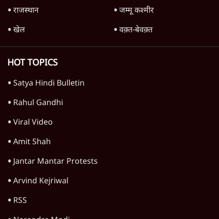
जनता का 2.32 करोड़ रोज़ाना खर्चः योगी सरकार ने
विज्ञापनों पर उड़ाने में मोदी 3.0 को भी पीछे छोड़ा
7 Min
•
उत्तर प्रदेश
क्या 95 साल पुराने भारतीय सांख्यिकी संस्थान की
स्वायत्तता पर भी अब मंडरा रहा ख़तरा?
8 Min
•
विश्लेषण
जंतर-मंतर पर युवा आक्रोश के बाद संघ की बेचैनी
क्यों बढ़ी? प्रो. अपूर्वानंद ने बताईं 5 बड़ी वजहें
7 Min
•
विश्लेषण
Advertisement
'महाराष्ट्र में गैर बीजेपी वोटरों के नामों को काटने की
बड़ी साज़िश'- रोहित पवार का आरोप
4 Min
•
महाराष्ट्र
राहुल गांधी ने कहा- अमित शाह ने ही छात्रों पर पैलेट