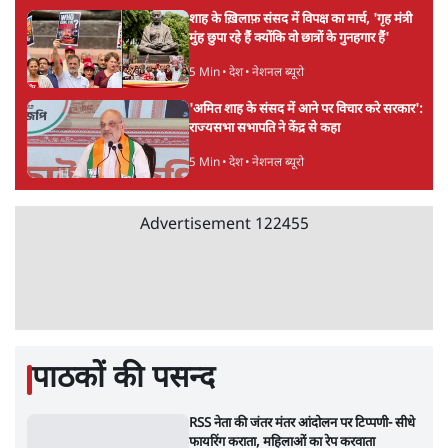
ताजा खबरें
Mohan Bhagwat Defends Gen Z! "Part
of the LGBTQ Community"—Is This
the RSS's New Move?
विश्लेषण
'बंगाल में मस्जिदों से लाउडस्पीकर हटाने का दबाव
डाला जा रहा': मुस्लिम नेताओं का अमित शाह को पत्र
6 Min
•
पश्चिम बंगाल
फेसबुक-एक्स को अवैध एआई कंटेंट, डीपफेक अब
36 नहीं, 3 घंटे में हटाना होगा? सरकार का नया
प्रस्ताव
6 Min
•
देश
Advertisement
Abhijeet Dipke Press Conference: CJP