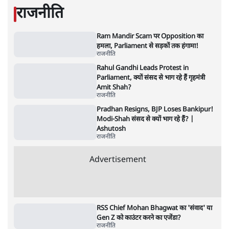
सर्वाधिक पढ़ी गयी खबरें
मेटा के सरेंडर के बाद भारत में केजरीवाल का इंस्टा
हैंडल बैनः AAP का आरोप
3 Min
•
देश
•
नेशनल ब्यूरो
संसदीय समिति-मेटा की बैठकः मार्क ज़करबर्ग ने
भारत सरकार से माफी मांगी
5 Min
•
देश
•
राजनीतिक ब्यूरो
Advertisement
जंतर-मंतर प्रोटेस्ट- 'ताकतवर सरकार के नाम पर
आक्रामकता न दिखाए पुलिस, जेन जी को सुने': SC