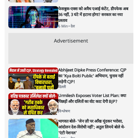
सत्य ब्यूरो
सत्य ब्यूरो
की और स्टोरी पढ़ें
बंगाल चुनाव नतीजा 2026 ‘गढ़ा हुआ
जनादेश’ या असली जीत?
विचार
|
सतीश झा
|
6 MAY, 2026
नरेंद्र मोदी और ममता बनर्जी