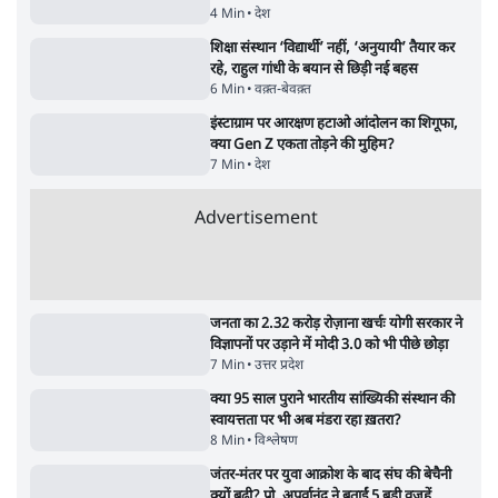
का 'Kya Bolti Public' अभियान, चुनाव नहीं
लड़ेगी CJP!
दिल्ली
Urmilesh Exposes Voter List Plan: क्या
पिछड़ों और दलितों का वोट काट देगी BJP?
विश्लेषण
भागवत बोले- 'जेन ज़ी पर आँख मूंदकर भरोसा,
आंदोलन देश-विरोधी नहीं'; अतुल लिमये बोले थे-
'एंटी नेशनल'
6 Min
•
देश
Advertisement
अतीक अहमद के बेटे अबान अहमद की सड़क हादसे
में मौत, जेल में बंद भाई से मिलने जा रहे थे
5 Min
•
उत्तर प्रदेश
उलटबांसीः राष्ट्र के चरित्र की मरम्मत जारी है