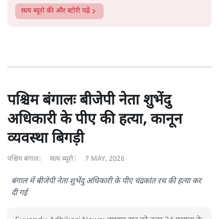
सत्य हिन्दी ऐप
डाउनलोड
करें
सत्य ब्यूरो
सत्य ब्यूरो
की और स्टोरी पढ़ें
पश्चिम बंगालः बीजेपी नेता शुभेंदु