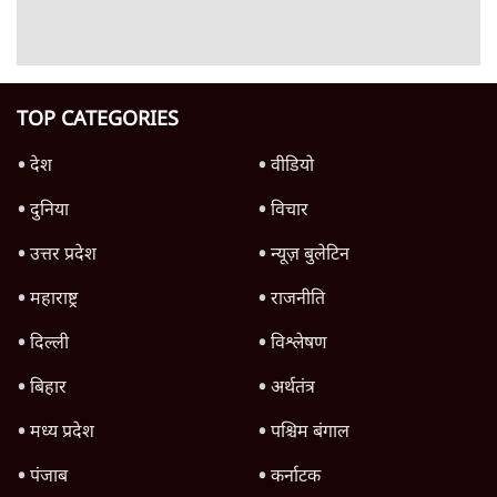
पाठकों की पसन्द
RSS नेता की जंतर मंतर आंदोलन पर टिप्पणी- सीधे
फायरिंग कराता, महिलाओं का रेप करवाता
4 Min
•
देश
शिक्षा संस्थान ‘विद्यार्थी’ नहीं, ‘अनुयायी’ तैयार कर
रहे, राहुल गांधी के बयान से छिड़ी नई बहस
6 Min
•
वक़्त-बेवक़्त
इंस्टाग्राम पर आरक्षण हटाओ आंदोलन का शिगूफा,
क्या Gen Z एकता तोड़ने की मुहिम?
7 Min
•
देश
Advertisement