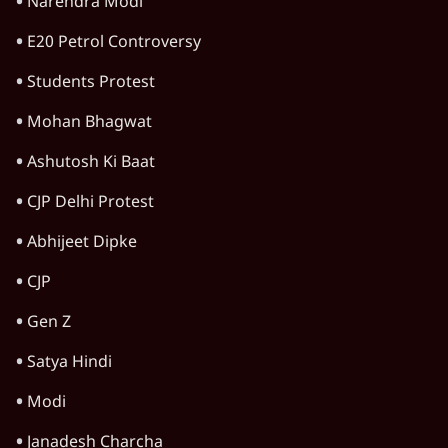
गन चलवाई, सरकार का आरोपों से इंकार
11 Min
•
देश
Advertisement
1224333
राजनीति
Ram Mandir Scam पर Opposition का
हमला, Parliament से सड़कों तक हंगामा!
राजनीति
Rahul Gandhi Leads Protest in
Parliament, क्यों संसद से भाग रहे हैं गृहमंत्री
Amit Shah?
राजनीति
Pradhan Resigns, BJP Loses Bankipur!
Modi-Shah संसद से क्यों भाग रहे हैं? |