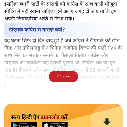
इसलिए हमारी पार्टी के सांसदों को कांग्रेस के साथ वाली मौजूदा
सीटिंग में नहीं रखना चाहिए। हमें अलग जगह दी जाए ताकि हम
अपनी जिम्मेदारियां अच्छे से निभा सकें।'
डीएमके कांग्रेस से नाराज़ क्यों?
यह घटना सिर्फ़ दो दिन बाद हुई है जब कांग्रेस ने डीएमके को छोड़
दिया और तमिलनाडु में अभिनेता-राजनेता विजय की पार्टी TVK के
साथ मिलकर सरकार बनाने का फ़ैसला किया। कांग्रेस और
डीएमके का गठबंधन कई दशकों पुराना था, लेकिन अब यह टूट
गया है। डीएमके लोकसभा में इंडिया गठबंधन में 22 सांसदों वाली
और पढ़ें
चौथी सबसे बड़ी पार्टी है। इसके अलावा राज्यसभा में भी इसके 8
सदस्य हैं।
सत्य हिन्दी ऐप
डाउनलोड
करें