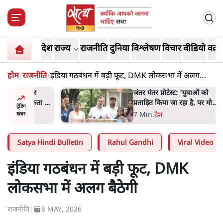
देश
राज्य
राजनीति
दुनिया
विश्लेषण
विचार
वीडियो
वक़्त
होम
/
राजनीति
/
इंडिया गठबंधन में बड़ी फूट, DMK लोकसभा में अलग
बैठेगी
ाकतवर
जंतर मंतर प्रोटेस्ट: 'युवाओं को
रामकता न
प्रताड़ित किया जा रहा है, पर मोदी-
ट्रेंडिंग
ो सुने':
शाह में बोलने की हिम्मत नहीं'-
7 Min
.
देश
ख़बर
राहुल
Satya Hindi Bulletin
Rahul Gandhi
Viral Video
इंडिया गठबंधन में बड़ी फूट, DMK
लोकसभा में अलग बैठेगी
राजनीति
|
8 MAY, 2026