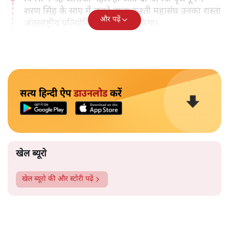
शरण सिंह के साए में चलने वाला कुश्ती महासंघ उनका रास्ता
और पढ़ें
अंतरराष्ट्रीय प्रतियोगिता में जाने से रोकेगा।
सत्य हिन्दी ऐप
डाउनलोड
करें
खेल ब्यूरो
खेल ब्यूरो
की और स्टोरी पढ़ें