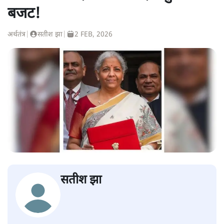
बजट!
अर्थतंत्र
|
सतीश झा
|
2 FEB, 2026
सतीश झा