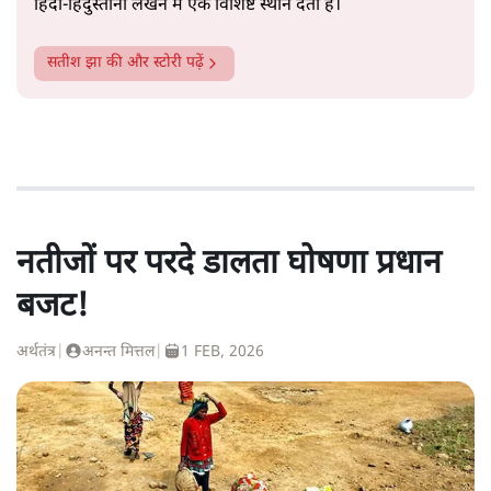
हिंदी‑हिंदुस्तानी लेखन में एक विशिष्ट स्थान देती है।
सतीश झा
की और स्टोरी पढ़ें
नतीजों पर परदे डालता घोषणा प्रधान
बजट!
अर्थतंत्र
|
अनन्त मित्तल
|
1 FEB, 2026