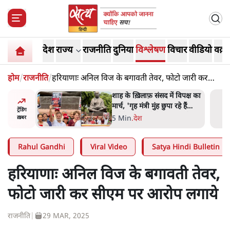
देश
राज्य
राजनीति
दुनिया
विश्लेषण
विचार
वीडियो
वक़्त
होम
/
राजनीति
/
हरियाणाः अनिल विज के बगावती तेवर, फोटो जारी कर
सीएम पर आरोप लगाये
 आने पर
शाह के ख़िलाफ़ संसद में विपक्ष का
ज्यसभा
मार्च, 'गृह मंत्री मुंह छुपा रहे हैं
ट्रेंडिंग
क्योंकि वो छात्रों के गुनहगार हैं'
5 Min
.
देश
ख़बर
Rahul Gandhi
Viral Video
Satya Hindi Bulletin
हरियाणाः अनिल विज के बगावती तेवर,
फोटो जारी कर सीएम पर आरोप लगाये
राजनीति
|
29 MAR, 2025