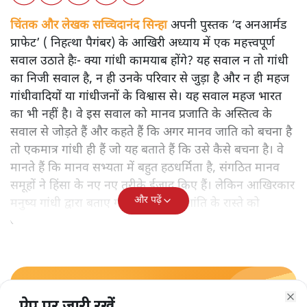
चिंतक और लेखक सच्चिदानंद सिन्हा
अपनी पुस्तक ‘द अनआर्मड
प्राफेट’ ( निहत्था पैगंबर) के आखिरी अध्याय में एक महत्त्वपूर्ण
सवाल उठाते हैः- क्या गांधी कामयाब होंगे? यह सवाल न तो गांधी
का निजी सवाल है, न ही उनके परिवार से जुड़ा है और न ही महज
गांधीवादियों या गांधीजनों के विश्वास से। यह सवाल महज भारत
का भी नहीं है। वे इस सवाल को मानव प्रजाति के अस्तित्व के
सवाल से जोड़ते हैं और कहते हैं कि अगर मानव जाति को बचना है
तो एकमात्र गांधी ही हैं जो यह बताते हैं कि उसे कैसे बचना है। वे
मानते हैं कि मानव सभ्यता में बहुत हठधर्मिता है, संगठित मानव
समूहों ने हिंसा के नए नए तरीके ईजाद किए हैं। लेकिन आखिरकार
और पढ़ें
मनुष्य गांधी द्वारा बताए गए अहिंसा और शांति के रास्ते को
अपनाएगा।
सत्य हिन्दी ऐप
डाउनलोड
करें