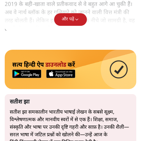
2019 के बही‑खाता वाले प्रतीकवाद से वे बहुत आगे आ चुकी हैं।
अब वे नार्थ ब्लॉक के हर गलियारे को जानने वाली वित्त मंत्री की
और पढ़ें
तरह बोलती हैं। लेकिन इस आत्मविश्वास के नीचे जो सामग्री है, वह
उतनी ही अनुमानित और दोहराव भरी।
सत्य हिन्दी ऐप
डाउनलोड
करें
सतीश झा
सतीश झा समकालीन भारतीय भाषाई लेखन के सबसे सूक्ष्म,
विश्लेषणात्मक और मानवीय स्वरों में से एक हैं। शिक्षा, समाज,
संस्कृति और भाषा पर उनकी दृष्टि गहरी और साफ़ है। उनकी शैली—
सरल भाषा में जटिल प्रश्नों को खोलने की—उन्हें आज के