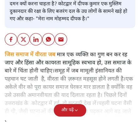
दमन क्यों करना चाहता है? कोटद्वार में दीपक कुमार एक मुस्लिम
दुकानदार की रक्षा के लिए बजरंग दल के उग्र लोगों के सामने खड़े हो
गए और कहा- "मेरा नाम मोहम्मद दीपक है।"
जिस समाज में वीरता जब
मात्र एक व्यक्ति का गुण बन कर रह
जाए और हिंसा और कायरता सामूहिक स्वभाव हो, उस समाज के
बारे में चिंता होनी चाहिए।समूह में जब मामूली इंसानियत की
पहचान घट जाती है, वीरता की ज़रूरत महसूस होने लगती है।एक
अकेले वीर को पूरा कायर समाज घेरकर मार डालता है क्योंकि वह
उसे उसकी अमानवीयता की याद दिलाता रहता है। पिछले दिनों
उत्तराखंड के कोटद्वार में हुई दो घटनाएँ देख लें।पहली घटना वैसी
और पढ़ें
ही थी, जैसी घटनाओं की खबर हम रोज़ाना पढ़कर आगे बढ़ जाते
हैं।भारत के तक़रीबन हर हिस्से से ऐसी खबर आती ही रहती है।