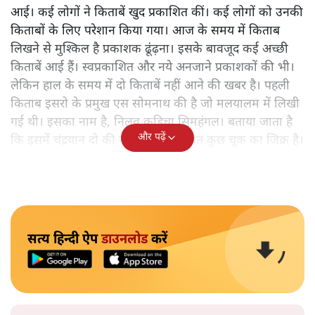
आई। कई लोगों ने किताबें खुद प्रकाशित कीं। कई लोगों को उनकी
किताबों के लिए परेशान किया गया। आज के समय में किताब
लिखने से मुश्किल है प्रकाशक ढूंढ़ना। इसके बावजूद कई अच्छी
किताबें आई हैं। स्वप्रकाशित और नये अनजाने प्रकाशकों की भी।
लेकिन हाल के समय में दो किताबें नहीं आने की खबर है। पहली
किताब इसरो के प्रमुख एस सोमनाथ की है जो मलयालम में लिखी
गई थी। इसका नाम है, निलवु कुडिचा सिमहंगल। बताया जाता है
और पढ़ें
कि इसमें चंद्रयान दो की नाकामी से संबंधित कुछ चूक का जिक्र है।
सत्य हिन्दी ऐप
डाउनलोड
करें